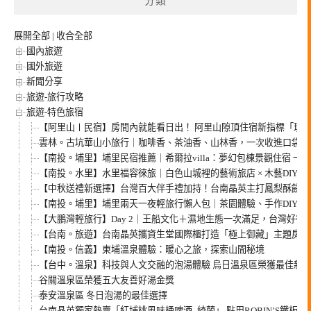
分類
展開全部
|
收合全部
國內旅遊
國外旅遊
新聞分享
旅遊-旅行攻略
旅遊-特色旅宿
【阿里山〡民宿】房間內就能看日出！ 阿里山隙頂住宿新指標「璦勒
雲林。古坑華山小旅行｜咖啡香、茶油香、山林香，一次收進口袋名
【南投。埔里】埔里民宿推薦｜希爾拉villa：夢幻包棟景觀住宿 
【南投。水里】水里福容徠旅｜白色山城裡的藝術旅店 × 木藝DIY ×
【中秋送禮新選擇】台灣百大伴手禮加持！台南晶英主打鳳梨酥餅 ×
【南投。埔里】埔里兩天一夜輕旅行懶人包｜茶園體驗、手作DIY、
【大鵬灣輕旅行】Day 2｜王船文化＋濕地生態一次滿足，台灣好行
【台南。旅遊】台南晶英攜資生堂國際櫃打造「極上御藏」主題房 
【南投。信義】東埔溫泉體驗：暖心之旅，探索山間秘境
【台中。溫泉】科技與人文交融的泡湯體驗 烏日溫泉區榮獲最佳新
谷關溫泉區榮獲五大友善好湯金獎
泰安溫泉區 冬日泡湯的最佳選擇
台南晶英獨家熱賣「紅埔桃風味桶啤酒–綺蘭」 點用ROBIN’S鐵板