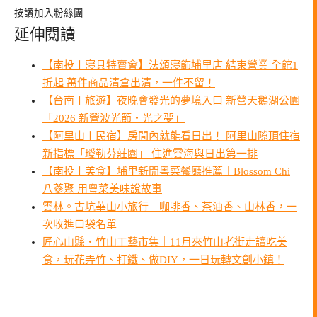
按讚加入粉絲團
延伸閱讀
【南投〡寢具特賣會】法頌寢飾埔里店 結束營業 全館1
折起 萬件商品清倉出清，一件不留！
【台南〡旅遊】夜晚會發光的夢境入口 新營天鵝湖公園
「2026 新營波光節・光之夢」
【阿里山〡民宿】房間內就能看日出！ 阿里山隙頂住宿
新指標「璦勒芬莊園」 住進雲海與日出第一排
【南投〡美食】埔里新開粵菜餐廳推薦｜Blossom Chi
八蔘聚 用粵菜美味說故事
雲林。古坑華山小旅行｜咖啡香、茶油香、山林香，一
次收進口袋名單
匠心山縣・竹山工藝市集｜11月來竹山老街走讀吃美
食，玩花弄竹、打鐵、做DIY，一日玩轉文創小鎮！