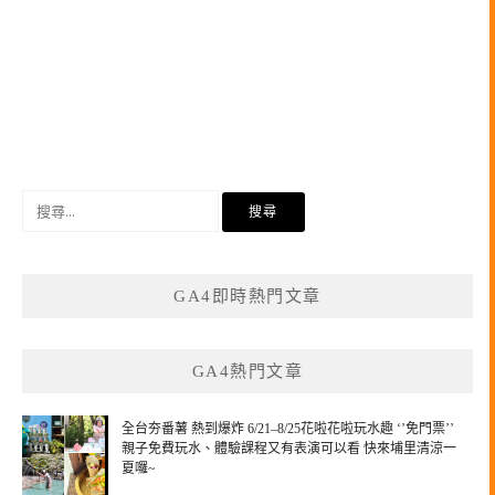
搜
尋
關
鍵
GA4即時熱門文章
字:
GA4熱門文章
全台夯番薯 熱到爆炸 6/21–8/25花啦花啦玩水趣 ‘’免門票’’
親子免費玩水、體驗課程又有表演可以看 快來埔里清涼一
夏囉~