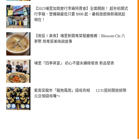
【2025埔里加賀屋行李箱特賣會】全面開跑！ 超夯前開式
行李箱、登機箱最低只要 $990 起，暑假旅遊換新箱就趁
現在！
【南投〡美食】埔里新開粵菜餐廳推薦｜Blossom Chi 八
蔘聚 用粵菜美味說故事
埔里「四季蒸宴」 初心不變永續綠餐食 新品發表
紫南宮龍年「龍抱風雨」錢母亮相 12/31提前開放排隊
元旦領錢母囉～