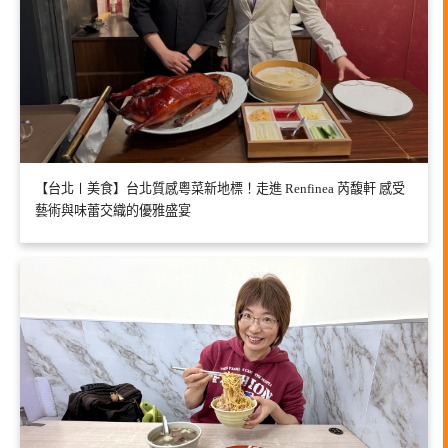
【台北〡美食】台北質感粵菜新地標！走進 Renfinea 芮馥軒 感受
藝術與味蕾交織的優雅盛宴