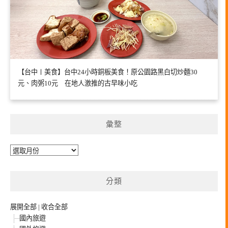
【台中〡美食】台中24小時銅板美食！原公園路黑白切炒麵30
元、肉粥10元 在地人激推的古早味小吃
彙整
彙
整
分類
展開全部
|
收合全部
國內旅遊