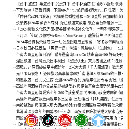
【台中|旅遊】樂遊台中 沉浸其中 台中林酒店 住宿券33折起 餐券88
可樂旅遊「高鐵假期」下殺69折 4/17起連續4週大Fun送 住宿、
「仲夏怡起FUN浪漫」六福萬怡婚禮體驗日5/18登場 參加即抽澎湖
永續森林20年 薰衣草森林 綠色旅遊來放電 號召全台新能源車主 開
「2024慚愧文化觀光節-鹿谷鄉慚愧祖師文化季」 “博杯”獲溪頭五
日月潭「御朝渡假村WeResort-YourResort 」龍騰新生 全面優惠舊雨
2024年台糖長榮酒店 第十屆公益圍爐感恩餐會 「寒冬歡聚樂龍龍 ~
日本秋田必玩景點 「男鹿半島」泡湯、體驗嚇人「生剝鬼」「生剝
台南大員皇冠假日酒店 暖冬遊臺南Let’s Go 精彩臺南400 好玩好吃
燦星旅遊：台灣直飛日本秋田 『星戀秋田』東北雪國之旅：泡湯、
清境2024原音綻放星空瘋跨年 2米大火鍋「千人圍爐宴」歡樂迎新
元旦限時優惠！ 憑國旗最高享優惠69折 南港超人氣Buffet敘日推三
和逸飯店‧台北民生館 喜迎2024新春到 推龍年住房專案 好運「龍」歸哩
高雄洲際酒店打造公益聖誕樹獻愛心 與伊甸基金會弱勢兒童共度溫
台南大員皇冠傳愛第七年 360位孩童受惠 將軍國小孩童秀陶笛 荷
高雄洲際酒店歡慶兩週年多重回饋 重磅推出「非凡無際」住房專案 預
南投縣政府與溪頭米堤大飯店參與ITF臺北國際旅展榮獲最佳永續獎
北港溪溫泉嘉年華開幕吸6千人潮 南投縣長許淑華邀大家來泡好湯
南投台中二日遊｜探索南投名間茶鄉、漫遊復古台中南屯老街，美食
【南投｜旅遊】竹林裡的低碳莊園 米堤集團2023旅展榮獲最佳永