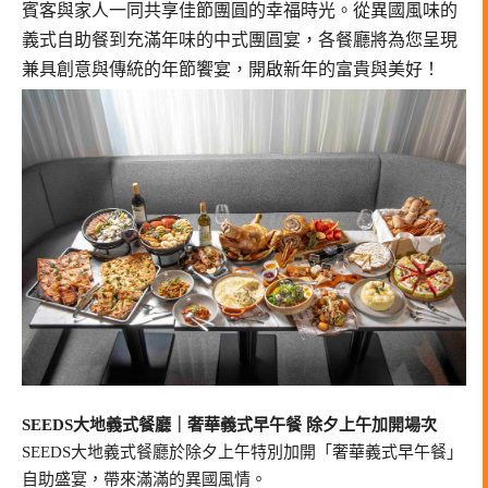
賓客與家人一同共享佳節團圓的幸福時光。從異國風味的
義式自助餐到充滿年味的中式團圓宴，各餐廳將為您呈現
兼具創意與傳統的年節饗宴，開啟新年
的富貴與美好！
SEEDS大地義式餐廳｜奢華義式早午餐 除夕上午加開場次
SEEDS大地義式餐廳於除夕上午特別加開「奢華義式早午餐」
自助盛宴，帶來滿滿的異國風情。