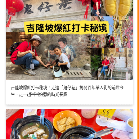
吉隆坡爆紅打卡秘境！走進「鬼仔巷」揭開百年華人街的前世今
生，走一趟峇峇娘惹的時光長廊