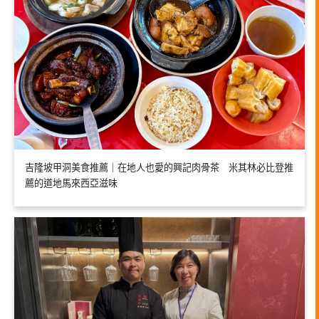
吉隆坡甲洞美食推薦｜在地人也愛的興記肉骨茶 米其林必比登推
薦的道地馬來西亞滋味