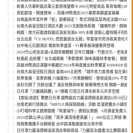
新春入住慕軒飯店萬元套房限量贈９,000元明星商品 客房每晚5,88
青蛇獻瑞，開運賞味 — 高雄洲際酒店2025春節美饌盛宴揭幕
台南晶英年菜外帶「蛇」麼都搞定！ 粵式頂級盆菜再送法國STAUB
台南大員皇冠假日酒店大廳 2025文創藝角新展 「織禑布妍，顏無
桃園｜南方莊園渡假飯店溫泉泡湯& SPA 水療 放鬆心靈與親子同樂
台北出差「CU HOTEL 西悠巢旅台北館」寧夏夜市旁消夜美食吃不完
台中裕元花園酒店 餐飲秋季盛宴、F1賽車展演優惠齊登場
2024竹山老街走讀x名間茶鄉體驗 百年打鐵舖、竹藝文化、老街
秋風起 品秋蟹！台北福華推「季節嘗鮮·海味滿載秋季套餐」 期間
高雄洲際酒店湛露中餐廳於2024年再度推出秋季蟹宴 HAWKER 
台南大員皇冠假日酒店 臺南400主廚秀 「城市食力美食展 虱在美味
抓準會展、音樂商機 六福萬怡1-7月業績暢旺，營收成長20% 不受
金針花開了 月餅出爐了 滿足視覺與味覺 跟著理想大地 開啟一趟感
日月潭「力麗循路麓」8/7開幕 打造日月潭全新多元共享空間
【南投|旅遊】驚艷日月潭 國際飯店力麗溫德姆溫泉酒店6月18日正
台南老爺行旅推出「MBTI人格探險路線」活動 從漫遊鹽水小鎮到傳
小叮噹科學主題樂園推『粽夏端午』連假玩樂園 6月壽星免費入園
2024合歡山淨山活動「清淨 讓清境更美麗！」 400位志工齊撿 重拾
悅榕集團攜手台鋼燦星 台中路演推廣搶攻台灣市場
日月潭力麗溫德姆溫泉酒店舉辦首屆「力麗盃全國書法比賽圓滿落幕