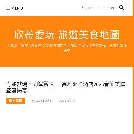
Skip
MENU
to
content
欣蒂愛玩 旅遊美食地圖
人生是一場偉大的冒險 只想認真搜集所有經歷 與您分享我的旅遊、美食與生活
美學
青蛇獻瑞，開運賞味 — 高雄洲際酒店2025春節美饌
盛宴揭幕
國內旅遊
CINDYIONE
2025-01-14