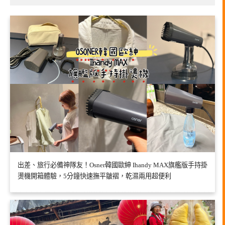
出差、旅行必備神隊友！Osner韓國歐紳 Ihandy MAX旗艦版手持掛
燙機開箱體驗，5分鐘快速撫平皺褶，乾濕兩用超便利