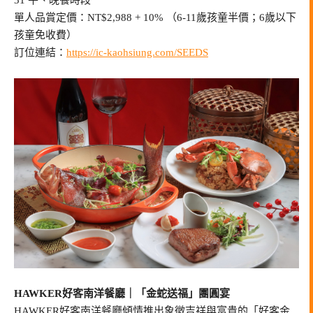
31 午、晚餐時段
單人品賞定價：NT$2,988 + 10% （6-11歲孩童半價；6歲以下
孩童免收費）
訂位連結：
https://ic-kaohsiung.com/SEEDS
HAWKER好客南洋餐廳｜「金蛇送福」團圓宴
HAWKER好客南洋餐廳傾情推出象徵吉祥與富貴的「好客金