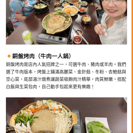
銅盤烤肉（牛肉一人鍋）
銅盤烤肉是店內人氣招牌之一，可選牛肉、豬肉或羊肉。我們
選了牛肉版本，烤盤上鋪滿高麗菜、金針菇、冬粉、杏鮑菇與
空心菜，底部湯汁燉煮讓蔬菜吸飽肉汁精華，肉質鮮嫩，搭配
白飯與生菜包肉，自己動手包起來更有樂趣！