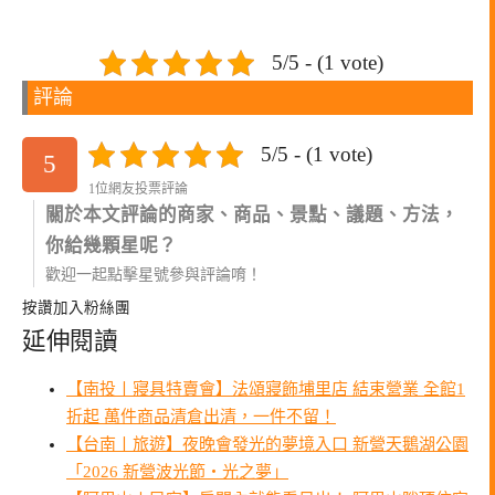
5/5 - (1 vote)
評論
5/5 - (1 vote)
5
1位網友投票評論
關於本文評論的商家、商品、景點、議題、方法，
你給幾顆星呢？
歡迎一起點擊星號參與評論唷！
按讚加入粉絲團
延伸閱讀
【南投〡寢具特賣會】法頌寢飾埔里店 結束營業 全館1
折起 萬件商品清倉出清，一件不留！
【台南〡旅遊】夜晚會發光的夢境入口 新營天鵝湖公園
「2026 新營波光節・光之夢」