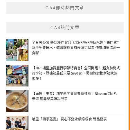
鍵
GA4即時熱門文章
字:
GA4熱門文章
全台夯番薯 熱到爆炸 6/21–8/25花啦花啦玩水趣 ‘’免門票’’
親子免費玩水、體驗課程又有表演可以看 快來埔里清涼一
夏囉~
【2025埔里加賀屋行李箱特賣會】全面開跑！ 超夯前開式
行李箱、登機箱最低只要 $990 起，暑假旅遊換新箱就趁
現在！
【南投〡美食】埔里新開粵菜餐廳推薦｜Blossom Chi 八
蔘聚 用粵菜美味說故事
埔里「四季蒸宴」 初心不變永續綠餐食 新品發表