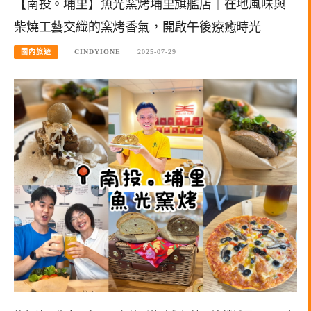
【南投。埔里】魚光窯烤埔里旗艦店｜在地風味與
柴燒工藝交織的窯烤香氣，開啟午後療癒時光
國內旅遊
CINDYIONE
2025-07-29