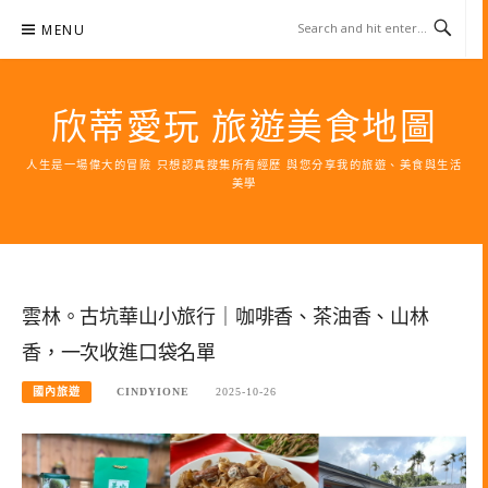
Skip
MENU
to
content
欣蒂愛玩 旅遊美食地圖
人生是一場偉大的冒險 只想認真搜集所有經歷 與您分享我的旅遊、美食與生活
美學
雲林。古坑華山小旅行｜咖啡香、茶油香、山林
香，一次收進口袋名單
國內旅遊
CINDYIONE
2025-10-26