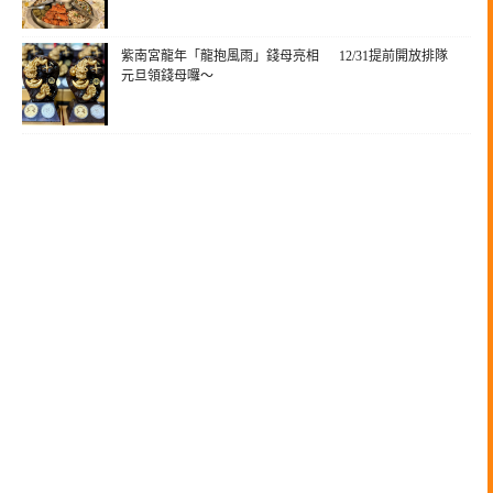
紫南宮龍年「龍抱風雨」錢母亮相 12/31提前開放排隊
元旦領錢母囉～