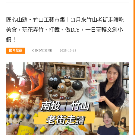
匠心山縣・竹山工藝市集｜11月來竹山老街走讀吃
美食，玩花弄竹、打鐵、做DIY，一日玩轉文創小
鎮！
國內旅遊
CINDYIONE
2025-10-13