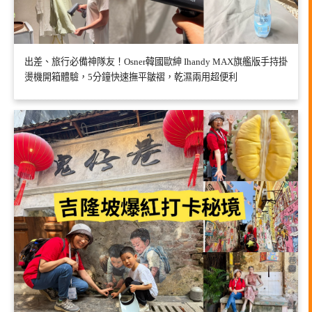
出差、旅行必備神隊友！Osner韓國歐紳 Ihandy MAX旗艦版手持掛
燙機開箱體驗，5分鐘快速撫平皺褶，乾濕兩用超便利