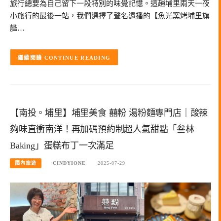
旅行總要為自己留下一段特別的味覺記憶。這趟埔里兩天一夜
小旅行的最後一站，我們選擇了聲名遠播的【魚光窯烤埔里旗
艦…
CONTINUE READING
【南投。埔里】埔里美食 囍粉 湯粉麵專門店｜酸辣
夠味直衝南洋！再加碼預約制超人氣甜點「叁林
Baking」蛋糕布丁一次滿足
國內旅遊
CINDYIONE
2025-07-29