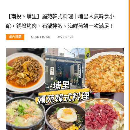
【南投。埔里】麗苑韓式料理｜埔里人氣韓食小
館，銅盤烤肉、石鍋拌飯、海鮮煎餅一次滿足！
國內旅遊
CINDYIONE
2025-07-29