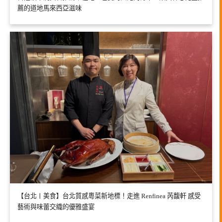
薦的道地馬來西亞滋味
【台北〡美食】台北質感粵菜新地標！走進 Renfinea 芮馥軒 感受
藝術與味蕾交織的優雅盛宴