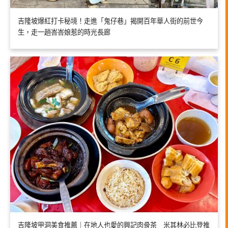
吉隆坡爆紅打卡秘境！走進「鬼仔巷」揭開百年華人街的前世今
生，走一趟峇峇娘惹的時光長廊
吉隆坡甲洞美食推薦｜在地人也愛的興記肉骨茶 米其林必比登推