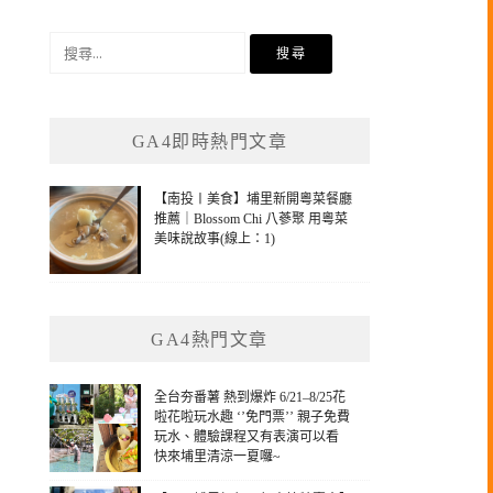
搜
尋
關
鍵
GA4即時熱門文章
字:
【南投〡美食】埔里新開粵菜餐廳
推薦｜Blossom Chi 八蔘聚 用粵菜
美味說故事(線上：1)
GA4熱門文章
全台夯番薯 熱到爆炸 6/21–8/25花
啦花啦玩水趣 ‘’免門票’’ 親子免費
玩水、體驗課程又有表演可以看
快來埔里清涼一夏囉~