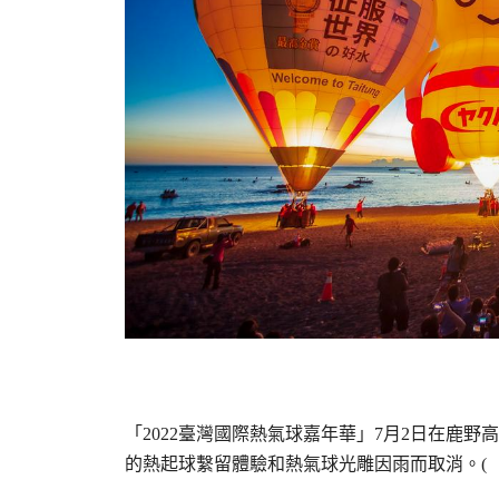
「2022臺灣國際熱氣球嘉年華」7月2日在鹿
的熱起球繫留體驗和熱氣球光雕因雨而取消。(