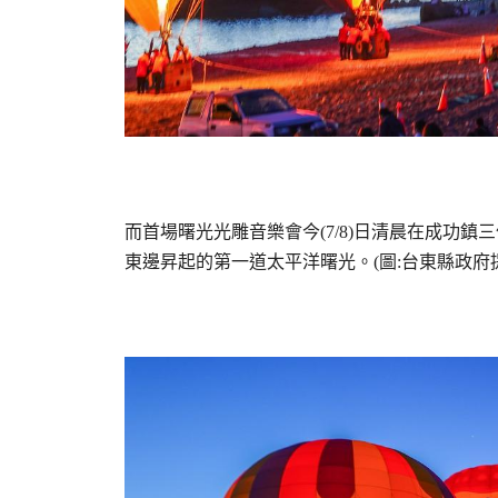
而首場曙光光雕音樂會今(7/8)日清晨在成功
東邊昇起的第一道太平洋曙光。(圖:台東縣政府