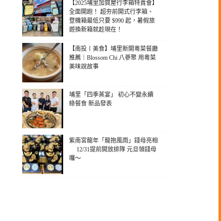
【2025埔里加賀屋行李箱特賣會】
全面開跑！ 超夯前開式行李箱、
登機箱最低只要 $990 起，暑假旅
遊換新箱就趁現在！
【南投〡美食】埔里新開粵菜餐廳
推薦｜Blossom Chi 八蔘聚 用粵菜
美味說故事
埔里「四季蒸宴」 初心不變永續
綠餐食 新品發表
紫南宮龍年「龍抱風雨」錢母亮相
12/31提前開放排隊 元旦領錢母
囉～