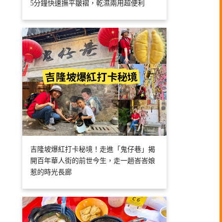
5分鐘快速撫平皺褶，乾濕兩用超便利
吉隆坡爆紅打卡秘境！走進「鬼仔巷」揭
開百年華人街的前世今生，走一趟峇峇娘
惹的時光長廊