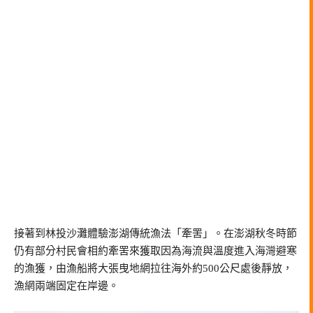
接著到林投沙灘體驗澎湖傳統漁法「牽罟」。在澎湖秋冬時節
仍有部分村民會相約牽罟來獲取因為海流與溫度進入海灣避寒
的漁獲，由漁船將大張曳地網拉往海外約500公尺處後靜放，
漁網兩端固定在岸邊。