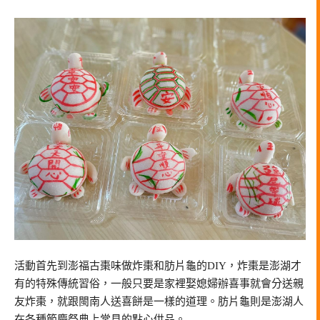
活動首先到澎福古棗味做炸棗和肪片龜的DIY，炸棗是澎湖才
有的特殊傳統習俗，一般只要是家裡娶媳婦辦喜事就會分送親
友炸棗，就跟閩南人送喜餅是一樣的道理。肪片龜則是澎湖人
在各種節慶祭典上常見的點心供品。