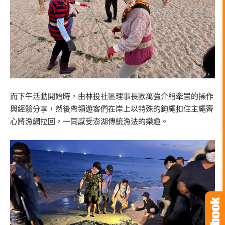
而下午活動開始時，由林投社區理事長歐萬強介紹牽罟的操作
與經驗分享，然後帶領遊客們在岸上以特殊的鉤繩扣住主繩齊
心將漁網拉回，一同感受澎湖傳統漁法的樂趣。