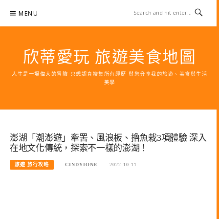
Skip
MENU
to
content
欣蒂愛玩 旅遊美食地圖
人生是一場偉大的冒險 只想認真搜集所有經歷 與您分享我的旅遊、美食與生活
美學
澎湖「潮澎遊」牽罟、風浪板、擼魚栽3項體驗 深入
在地文化傳統，探索不一樣的澎湖！
旅遊-旅行攻略
CINDYIONE
2022-10-11