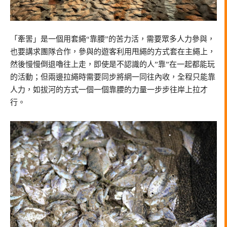
「牽罟」是一個用套繩“靠腰”的苦力活，需要眾多人力參與，
也要講求團隊合作，參與的遊客利用甩繩的方式套在主繩上，
然後慢慢倒退嚕往上走，即使是不認識的人”靠”在一起都能玩
的活動；但兩邊拉繩時需要同步將網一同往內收，全程只能靠
人力，如拔河的方式一個一個靠腰的力量一步步往岸上拉才
行。