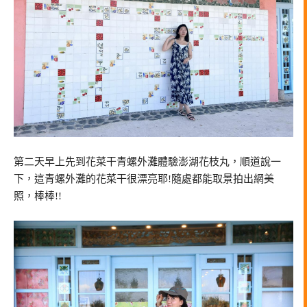
第二天早上先到花菜干青螺外灘體驗澎湖花枝丸，順道說一
下，這青螺外灘的花菜干很漂亮耶!隨處都能取景拍出網美
照，棒棒!!