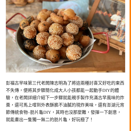
彭福古早味第三代老闆陳志明為了將這兩種討喜又好吃的東西
不失傳，便將其步驟簡化成大人小孩都能一起動手DIY的體
驗，在老闆詳細介紹下一步驟就能親手製作充滿古早風味的炸
棗，還可馬上嚐到外表酥脆不油膩的現炸美味，還有澎湖元宵
節傳統食物–肪片龜DIY，其時也沒那麼難，發揮一下創意，
就能畫出一隻獨一無二的肪片龜，好玩極了！