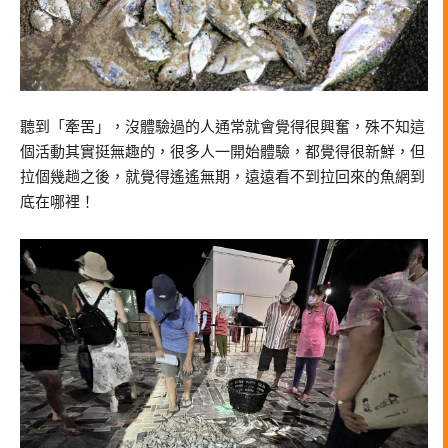
聽到「牽罟」，沒體驗過的人通常就會覺得很興奮，殊不知這
個活動其實挺無趣的，很多人一開始體驗，都覺得很新鮮，但
拉個幾趟之後，就覺得遙遙無期，遠遠看不到拉回來的魚網到
底在哪裡！