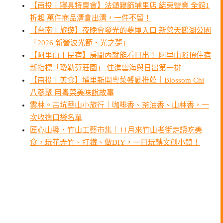
【南投〡寢具特賣會】法頌寢飾埔里店 結束營業 全館1
折起 萬件商品清倉出清，一件不留！
【台南〡旅遊】夜晚會發光的夢境入口 新營天鵝湖公園
「2026 新營波光節・光之夢」
【阿里山〡民宿】房間內就能看日出！ 阿里山隙頂住宿
新指標「璦勒芬莊園」 住進雲海與日出第一排
【南投〡美食】埔里新開粵菜餐廳推薦｜Blossom Chi
八蔘聚 用粵菜美味說故事
雲林。古坑華山小旅行｜咖啡香、茶油香、山林香，一
次收進口袋名單
匠心山縣・竹山工藝市集｜11月來竹山老街走讀吃美
食，玩花弄竹、打鐵、做DIY，一日玩轉文創小鎮！