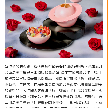
每位辛勞的母親，都值得擁有最美好的寵愛與呵護，光輝五月
台南晶英首度與日本頂級保養品牌–資生堂國際櫃合作，採用
被譽為皇室級頂奢抗老保養品，期間限定推出「極上御藏 晶
萃時光」主題房，在榻榻米套房內結合藝術文化氛圍營造絕美
視覺空間，入住即大方贈送「極上御藏」全套包含潔膚皂、柔
膚露、日晚霜、精華乳、專人護膚等價值超過萬元的禮品，再
享用晶英貴賓廊「杜樂麗花園下午茶」，即日起至5/31止，兩