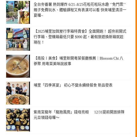
全台夯番薯 熱到爆炸 6/21–8/25花啦花啦玩水趣 ‘’免門票’’
親子免費玩水、體驗課程又有表演可以看 快來埔里清涼一
夏囉~
【2025埔里加賀屋行李箱特賣會】全面開跑！ 超夯前開式
行李箱、登機箱最低只要 $990 起，暑假旅遊換新箱就趁
現在！
【南投〡美食】埔里新開粵菜餐廳推薦｜Blossom Chi 八
蔘聚 用粵菜美味說故事
埔里「四季蒸宴」 初心不變永續綠餐食 新品發表
紫南宮龍年「龍抱風雨」錢母亮相 12/31提前開放排隊
元旦領錢母囉～