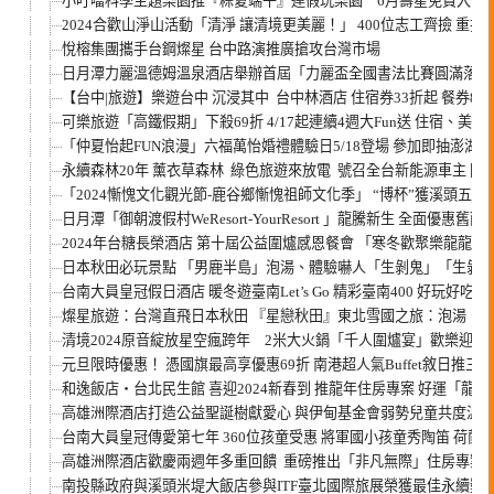
小叮噹科學主題樂園推『粽夏端午』連假玩樂園 6月壽星免費入園
2024合歡山淨山活動「清淨 讓清境更美麗！」 400位志工齊撿 重拾
悅榕集團攜手台鋼燦星 台中路演推廣搶攻台灣市場
日月潭力麗溫德姆溫泉酒店舉辦首屆「力麗盃全國書法比賽圓滿落幕
【台中|旅遊】樂遊台中 沉浸其中 台中林酒店 住宿券33折起 餐券88
可樂旅遊「高鐵假期」下殺69折 4/17起連續4週大Fun送 住宿、
「仲夏怡起FUN浪漫」六福萬怡婚禮體驗日5/18登場 參加即抽澎湖
永續森林20年 薰衣草森林 綠色旅遊來放電 號召全台新能源車主 開
「2024慚愧文化觀光節-鹿谷鄉慚愧祖師文化季」 “博杯”獲溪頭五
日月潭「御朝渡假村WeResort-YourResort 」龍騰新生 全面優惠舊雨
2024年台糖長榮酒店 第十屆公益圍爐感恩餐會 「寒冬歡聚樂龍龍 ~
日本秋田必玩景點 「男鹿半島」泡湯、體驗嚇人「生剝鬼」「生剝
台南大員皇冠假日酒店 暖冬遊臺南Let’s Go 精彩臺南400 好玩好吃
燦星旅遊：台灣直飛日本秋田 『星戀秋田』東北雪國之旅：泡湯、
清境2024原音綻放星空瘋跨年 2米大火鍋「千人圍爐宴」歡樂迎新
元旦限時優惠！ 憑國旗最高享優惠69折 南港超人氣Buffet敘日推三
和逸飯店‧台北民生館 喜迎2024新春到 推龍年住房專案 好運「龍」歸哩
高雄洲際酒店打造公益聖誕樹獻愛心 與伊甸基金會弱勢兒童共度溫
台南大員皇冠傳愛第七年 360位孩童受惠 將軍國小孩童秀陶笛 荷
高雄洲際酒店歡慶兩週年多重回饋 重磅推出「非凡無際」住房專案 預
南投縣政府與溪頭米堤大飯店參與ITF臺北國際旅展榮獲最佳永續獎