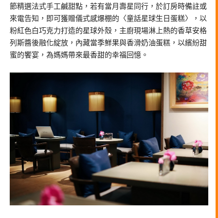
節精選法式手工鹹甜點，若有當月壽星同行，於訂房時備註或
來電告知，即可獲贈儀式感爆棚的〈童話星球生日蛋糕〉，以
粉紅色白巧克力打造的星球外殼，主廚現場淋上熱的香草安格
列斯醬後融化綻放，內藏當季鮮果與香滑奶油蛋糕，以繽紛甜
蜜的饗宴，為媽媽帶來最香甜的幸福回憶。