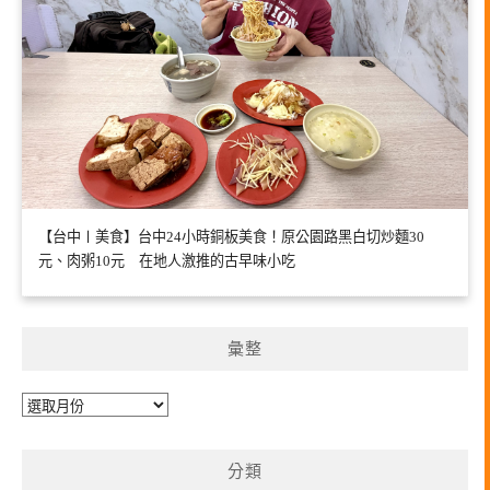
【台中〡美食】台中24小時銅板美食！原公園路黑白切炒麵30
元、肉粥10元 在地人激推的古早味小吃
彙整
彙
整
分類