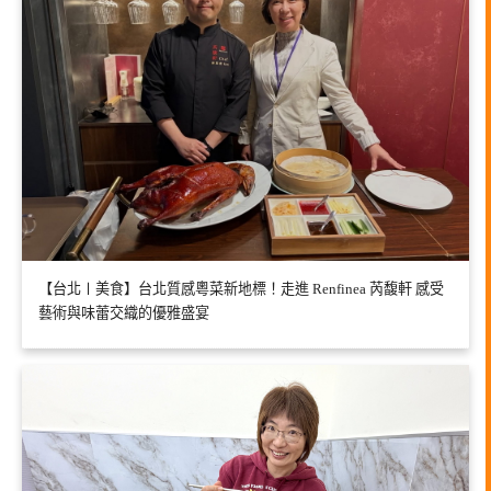
【台北〡美食】台北質感粵菜新地標！走進 Renfinea 芮馥軒 感受
藝術與味蕾交織的優雅盛宴