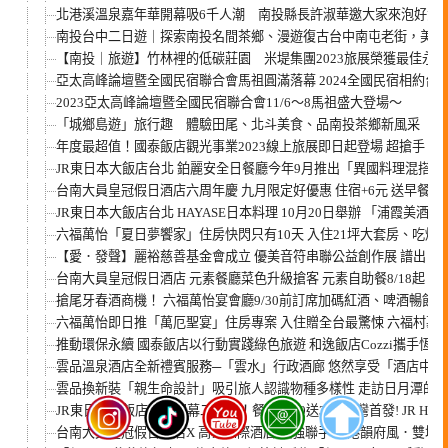
北港溪溫泉嘉年華開幕吸6千人潮 南投縣長許淑華邀大家來泡好湯
南投台中二日遊｜探索南投名間茶鄉、漫遊復古台中南屯老街，美食
【南投｜旅遊】竹林裡的低碳莊園 米堤集團2023旅展榮獲最佳永
亞太高峰論壇暨全國民宿聯合會馬祖圓滿落幕 2024全國民宿相約台
2023亞太高峰論壇暨全國民宿聯合會11/6～8馬祖盛大登場～
「城鄉島遊」旅行趣 體驗田尾、北斗美食、品南投茶鄉新風采
年度最超值！國泰飯店觀光事業2023線上旅展即日起登場 超搶手 和
JR東日本大飯店台北 鉑麗安全日餐廳今年9月推出「異國料理混搭風
台南大員皇冠假日酒店六周年慶 九月限定好優惠 住宿+6元 送早餐
JR東日本大飯店台北 HAYASE日本料理 10月20日舉辦 「浦霞美酒
六福萬怡「夏日夢饗家」住房快閃只有10天 入住21坪大套房、吃烤鴨再
【愛．發聲】麗裕慈善基金會成立 優美音符串聯公益創作展 譜出【
台南大員皇冠假日酒店 元素餐廳菜色升級搶客 元素自助餐8/18起「
搶尾牙春酒商機！ 六福萬怡宴會廳9/30前訂席加碼紅酒、啤酒暢飲
六福萬怡即日推「萬厄聖宴」住房專案 入住贈全台最驚悚 六福村墓
推動環保永續 國泰飯店以行動實踐綠色旅遊 和逸飯店Cozzi攜手恆隆行h
雲品溫泉酒店全新禮賓服務─「雲水」行政酒廊 悠然享受「酒店中的
雲品換新裝「親生命設計」吸引旅人認識物種多樣性 走訪日月潭的自
JR東日本大飯店台北開幕二周年！餐消1000送300 台灣首發! JR Hotel M
台南大員皇冠假日酒店X 高雄洲際酒店 強強聯手 【港韻府風．雙