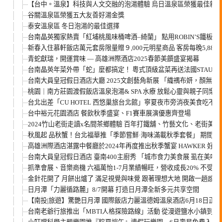
【台中。溫泉】科技與人文交融的泡湯體驗 烏日溫泉區榮獲最佳新
谷關溫泉區榮獲五大友善好湯金獎
泰安溫泉區 冬日泡湯的最佳選擇
台南晶英獨家熱賣「紅埔桃風味桶啤酒–綺蘭」 點用ROBIN’S鐵板
新春入住慕軒飯店萬元套房限量贈９,000元明星商品 客房每晚5,88
青蛇獻瑞，開運賞味 — 高雄洲際酒店2025春節美饌盛宴揭幕
台南晶英年菜外帶「蛇」麼都搞定！ 粵式頂級盆菜再送法國STAUB
台南大員皇冠假日酒店大廳 2025文創藝角新展 「織禑布妍，顏無
桃園｜南方莊園渡假飯店溫泉泡湯& SPA 水療 放鬆心靈與親子同樂
台北出差「CU HOTEL 西悠巢旅台北館」寧夏夜市旁消夜美食吃不完
台中裕元花園酒店 餐飲秋季盛宴、F1賽車展演優惠齊登場
2024竹山老街走讀x名間茶鄉體驗 百年打鐵舖、竹藝文化、老街
秋風起 品秋蟹！台北福華推「季節嘗鮮·海味滿載秋季套餐」 期間
高雄洲際酒店湛露中餐廳於2024年再度推出秋季蟹宴 HAWKER 
台南大員皇冠假日酒店 臺南400主廚秀 「城市食力美食展 虱在美味
抓準會展、音樂商機 六福萬怡1-7月業績暢旺，營收成長20% 不受
金針花開了 月餅出爐了 滿足視覺與味覺 跟著理想大地 開啟一趟感
日月潭「力麗循路麓」8/7開幕 打造日月潭全新多元共享空間
【南投|旅遊】驚艷日月潭 國際飯店力麗溫德姆溫泉酒店6月18日正
台南老爺行旅推出「MBTI人格探險路線」活動 從漫遊鹽水小鎮到傳