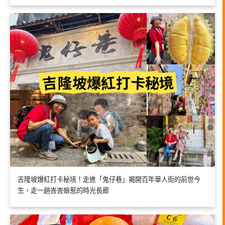
吉隆坡爆紅打卡秘境！走進「鬼仔巷」揭開百年華人街的前世今
生，走一趟峇峇娘惹的時光長廊