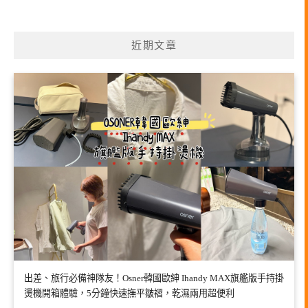
近期文章
出差、旅行必備神隊友！Osner韓國歐紳 Ihandy MAX旗艦版手持掛
燙機開箱體驗，5分鐘快速撫平皺褶，乾濕兩用超便利