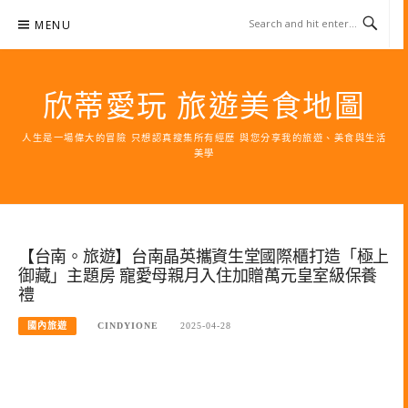
Skip
MENU
to
content
欣蒂愛玩 旅遊美食地圖
人生是一場偉大的冒險 只想認真搜集所有經歷 與您分享我的旅遊、美食與生活
美學
【台南。旅遊】台南晶英攜資生堂國際櫃打造「極上
御藏」主題房 寵愛母親月入住加贈萬元皇室級保養
禮
國內旅遊
CINDYIONE
2025-04-28