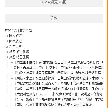
GA4瀏覽人氣
分類
展開全部
|
收合全部
國內旅遊
國外旅遊
新聞分享
旅遊-旅行攻略
旅遊-特色旅宿
【阿里山〡民宿】房間內就能看日出！ 阿里山隙頂住宿新指標「璦勒
雲林。古坑華山小旅行｜咖啡香、茶油香、山林香，一次收進口袋名
【南投。埔里】埔里民宿推薦｜希爾拉villa：夢幻包棟景觀住宿 
【南投。水里】水里福容徠旅｜白色山城裡的藝術旅店 × 木藝DIY ×
【中秋送禮新選擇】台灣百大伴手禮加持！台南晶英主打鳳梨酥餅 ×
【南投。埔里】埔里兩天一夜輕旅行懶人包｜茶園體驗、手作DIY、
【大鵬灣輕旅行】Day 2｜王船文化＋濕地生態一次滿足，台灣好行
【台南。旅遊】台南晶英攜資生堂國際櫃打造「極上御藏」主題房 
【南投。信義】東埔溫泉體驗：暖心之旅，探索山間秘境