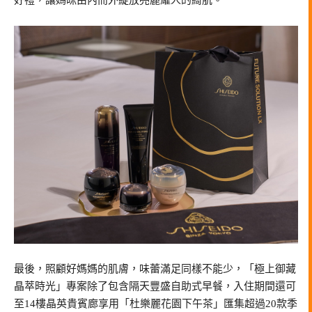
最後，照顧好媽媽的肌膚，味蕾滿足同樣不能少，「極上御藏
晶萃時光」專案除了包含隔天豐盛自助式早餐，入住期間還可
至14樓晶英貴賓廊享用「杜樂麗花園下午茶」匯集超過20款季