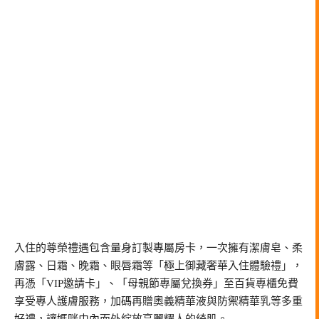
入住的尊榮禮遇包含量身訂製專屬房卡，一次擁有潔膚皂、柔
膚露、日霜、晚霜、眼唇霜等「極上御藏奢華入住體驗禮」，
再憑「VIP邀請卡」、「母親節專屬兌換券」至百貨專櫃免費
享受專人護膚服務，加碼再贈奧義精華液與防禦精華乳等多重
好禮，讓媽咪由內而外綻放亮麗耀人的綺肌。