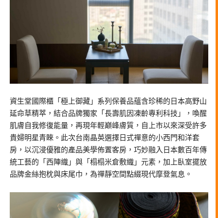
資生堂國際櫃「極上御藏」系列保養品蘊含珍稀的日本高野山
延命草精萃，結合品牌獨家「長壽肌因凍齡專利科技」，喚醒
肌膚自我修復能量，再現年輕巔峰膚質，自上市以來深受許多
貴婦明星青睞。此次台南晶英選擇日式禪意的小西門和洋套
房，以沉浸優雅的產品美學佈置客房，巧妙融入日本數百年傳
統工藝的「西陣織」與「榻榻米倉敷織」元素，加上臥室擺放
品牌金絲抱枕與床尾巾，為禪靜空間點綴現代摩登氣息。