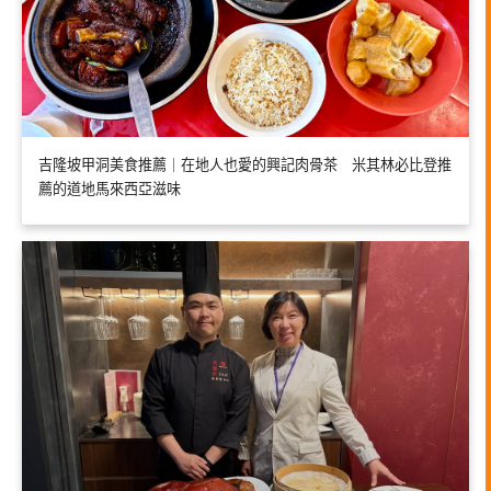
吉隆坡甲洞美食推薦｜在地人也愛的興記肉骨茶 米其林必比登推
薦的道地馬來西亞滋味