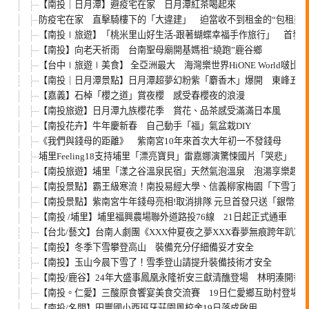
【南投｜日月潭】避疫宅在家 日月潭紅茶喝起來
防疫宅在家 直擊騎樓下的「大違建」 迫當收不到租金的“包租婆”
【南投∣旅遊】「桃米里山好生活-跟著蝴蝶幸福手作旅行」 首發
【南投】向老天祈雨 台南聖母廟開基媽祖“繞跑”鹿谷鄉
【台中∣旅遊∣美食】 全亞洲最大 海灣樂世界HiONE World啵比
【南投｜日月潭景點】日月潭超夢幻粉紫「麝香木」爆開 東峰五星
【嘉義】石棹「櫻之道」賞夜櫻 感受春櫻夜的浪漫
【南投旅遊】日月潭九族櫻花季 賞花、品茶感受滿滿日本風
【南投花卉】牛年慶新春 自己動手「福」氣盆栽DIY
《我們與錢母的距離》 紫南宮10年來首次大年初一不發錢母
埔里Feeling18支持埔里「漂亮寶貝」雷嘉娜演驚悚國片「哭悲」
【南投旅遊】埔里「漾之谷溫泉民宿」天然氣泡溫泉 泡湯享樂趣
【南投景點】霸王級寒流！南投易經大學、信義柳家梅園「下雪了」
【南投景點】紫南宮牛年錢母亮相!取消排隊 元旦首發只送「銀幣」
【南投 /埔里】埔里福興農場聯外道路投76線 21日起正式通車
【台北/藝文】台南人劇團《XXX仲夏夜之夢XXX春夢無痕跨年趴》 
【南投】冬季下雪攀登高山 裝備充分仔細備妥才安全
【南投】玉山今晨下雪了！雪季登山請提升裝備技術才安全
【南投/鹿谷】24年大盛事鳳凰永隆祈安三獻清醮登場 林明溱開香
【南投。仁愛】三酸原食饗宴美食交流賽 19日仁愛鄉互助村登場
【南投/名間】田豐國小西班牙莊園風校舍19日落成啟用