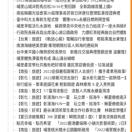
2022南投國姓咖啡節「成功在望 夢想起啡」20日熱鬧登場
埔里山城派對馬拉松10/16七勢回歸 全新路線首獲上國6
南投縣觀光協會第20屆理事長茆晉日牂連任暨理監事授證典禮
臺中科大五專新生程式營 響應SDGs永續目標熱鬧登場
埔里爭取活化水源地 蘇揆樂見中央地方合力給孩子一座水與綠的公
行政院長蘇貞昌出席漫心湖公園啟用 力讚紅茶經典融合自然體驗成
【台東｜旅遊】《軌迷心竅》電輔自行車慢旅 輕鬆乘風台東慢漫遊
南澳海線絕美景觀!重現朝陽社區人與海的連結與
台中東平國小陳榮原校長榮任 新舊任交接典禮暨歡送會 溫馨隆重
埔里鯉魚潭復育有成 滿山滿谷蝴蝶
埔里產官學社共推枇杷好環境 邀民眾認養街道、垃圾減量
【南投｜旅遊】2022這個暑假跟著巨人去旅行！ 攜手產業用故事導
【彰化｜旅遊】2022順著河流去旅行 最水彰化邀您一起熱情一夏
徐行縱谷 ~ 單車遊讀花東 輕鬆騎遊 森林療育 X 走入黑熊國
【南投｜藝文】7/7臺灣漆藝日 漆藝人共推永續臺灣漆
【彰化｜旅遊】彰濱海FUN一夏 玩立槳、搭海牛、解憂療癒兩天一
【彰化｜旅遊】彰濱海FUN一夏 玩立槳、搭海牛、解憂療癒兩天一
【南投｜好茶】鹿谷凍頂茶葉生產合作社春茶比賽 林錫宏榮獲烏龍
【夏日涼被推薦】3M 涼夏被｜瞬間涼感 5 度C！夏夜涼爽超有感
點亮幸福、點亮希望 「2022鹿港慶端陽-小鎮光影藝術節」2日點
【南投｜旅遊】埔里桃米親水公園翻新啟用 「2022埔里親水節」6/