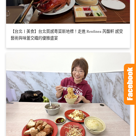
【台北〡美食】台北質感粵菜新地標！走進 Renfinea 芮馥軒 感受
藝術與味蕾交織的優雅盛宴