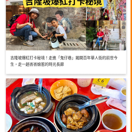
吉隆坡爆紅打卡秘境！走進「鬼仔巷」揭開百年華人街的前世今
生，走一趟峇峇娘惹的時光長廊