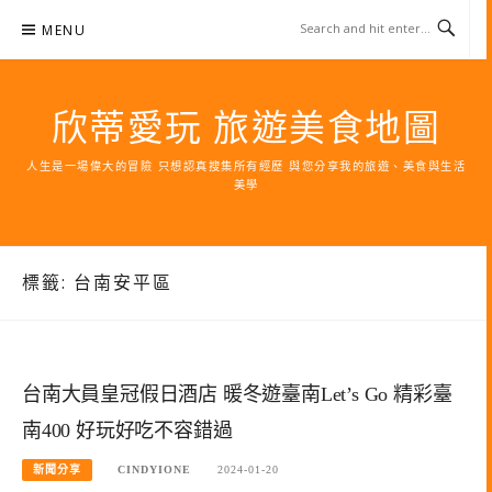
Skip
MENU
to
content
欣蒂愛玩 旅遊美食地圖
人生是一場偉大的冒險 只想認真搜集所有經歷 與您分享我的旅遊、美食與生活
美學
標籤:
台南安平區
台南大員皇冠假日酒店 暖冬遊臺南Let’s Go 精彩臺
南400 好玩好吃不容錯過
新聞分享
CINDYIONE
2024-01-20