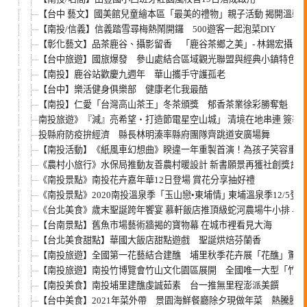
【台中 藝文】國美館兒童繪本區「最美的禮物」親子活動 揭開溫馨
【南投/信義】信義踏雪尋梅熱鬧開鑼 500遊客一起泡菜DIY
【彰化藝文】品茶鹿谷、攝影留香 「鹿谷茶鄉之美」- 林錫宏攝影
【台中旅遊】國旅爆發 參山處結合區域觀光聯盟與經典小鎮特色推
【南投】鹿谷站歡慶九週年 華山攜手守護孤老
【台中】樂活健身俱樂部 健康老化我最酷
【南投】仁愛「台灣高山茶王」冬茶頒獎 郁香茶業徐彩勝奪魁
南投旅遊》『減』亮希望‧打造節電星空山城」 清境在地串連 簽署
投縣府防疫拚經濟 縣長林明溱率縣府團隊齊跳道安廣場舞
【南投活動】《紙風車幻想曲》睽違一年重製首演！為孩子笑容重整
《農村小旅行》水保局推動友善農村暖設計 新書願景再獲社創獎肯
《南投景點》南投花卉嘉年華12日登場 賞花分享抽好禮
《南投景點》2020南投溫泉季「玉山戀•東埔情｣ 東埔溫泉季12/5登
《台北美食》歲末聖誕跨年饗宴 慕軒飯店推頂級蛇河農場牛小排 早
【台南景點】舊魚市場藝術牆揭的寶物幕 在城市裡看見大海
【台北美食甜點】華國大飯店甜點遊戲 聖誕烘焙芬蘭香
【南投旅遊】全國第一花藝結合建醮 埔里秋季花卉展「花醮」驚豔
【南投旅遊】南投竹博覽會竹山文化園區展開 全國唯一大型「竹口
【南投美食】南投埔里建醮虔誠茹素 台一推無里程澎派美饌
【台中美食】2021年菜外帶 景園海鮮餐廳除夕現做年菜 熱騰騰