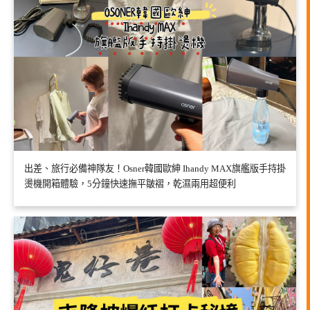
出差、旅行必備神隊友！Osner韓國歐紳 Ihandy MAX旗艦版手持掛
燙機開箱體驗，5分鐘快速撫平皺褶，乾濕兩用超便利