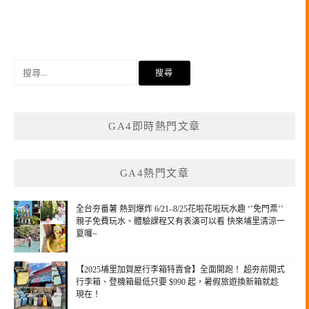
搜
尋
關
鍵
GA4即時熱門文章
字:
GA4熱門文章
全台夯番薯 熱到爆炸 6/21–8/25花啦花啦玩水趣 ‘’免門票’’
親子免費玩水、體驗課程又有表演可以看 快來埔里清涼一
夏囉~
【2025埔里加賀屋行李箱特賣會】全面開跑！ 超夯前開式
行李箱、登機箱最低只要 $990 起，暑假旅遊換新箱就趁
現在！