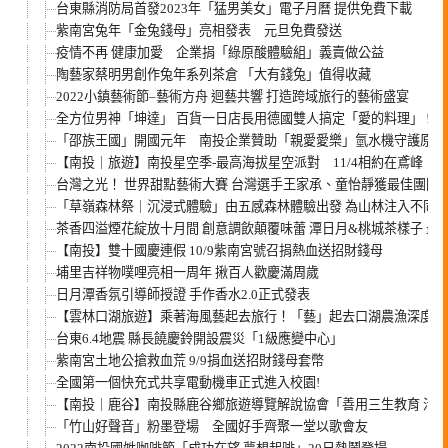
台東縣消防局首發2023年「猛男美女」電子月曆 提供免費下載
紫南宮兔年「金兔錢母」亮相發表 元旦免費發送
疫情不再 健康加愛 企業捐「綠原酸體驗組」義賣做公益
陶藝家蔡明男創作兔年系列茶倉 「大有錢兔」值得收藏
2022小鎮藝術節–藝術方舟 迴藝共響 打造跨域旅行的藝術盛宴
全方位男神「坤達」 百貨一日店長用德國雙人搞定「愛的料理」 !
「邵族王國」開國元年 南投企業贊助「親愛愛樂」氫水機守護原民
【南投｜旅遊】南投星空季-最高海拔星空派對 11/4相約在鳶峰
台灣之光！ 世界甜點藝術大賽 台灣選手王家承、童怡靜獲最佳團隊
「草嶺森林祭｜沉浸式體驗」由五感森林體驗出發 為山林注入不同的
茶香四溢煙花綻放十月間 創意調飲顛覆味蕾 潭日月&桃城茶樣子 最
【南投】雙十國慶連假 10/9紫南宮號召捐熱血送招財錢母
埔里吉祥物噗哩亮相一周年 揪百人歡慶滿周歲
日月潭香氛引導師授證 手作香水2.0正式發表
【雲林口湖旅遊】乘著海風藝起去旅行！「藝」起去口湖農漁深度體
台東6.4地震 縣長饒慶鈴開設震災「1級應變中心」
紫南宮土地公搶救血荒 9/9捐血送招財錢母套幣
全國第一個快充式共享電動機車正式進入校園!
【南投｜鹿谷】南投縣鹿谷鄉旅遊導覽解說協會「善用三生教育 活
「竹山好聲音」粉墨登場 全國好手齊聚一堂以歌會友