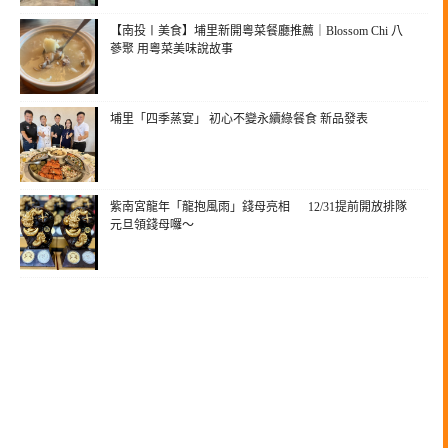
【南投〡美食】埔里新開粵菜餐廳推薦｜Blossom Chi 八
蔘聚 用粵菜美味說故事
埔里「四季蒸宴」 初心不變永續綠餐食 新品發表
紫南宮龍年「龍抱風雨」錢母亮相 12/31提前開放排隊
元旦領錢母囉～