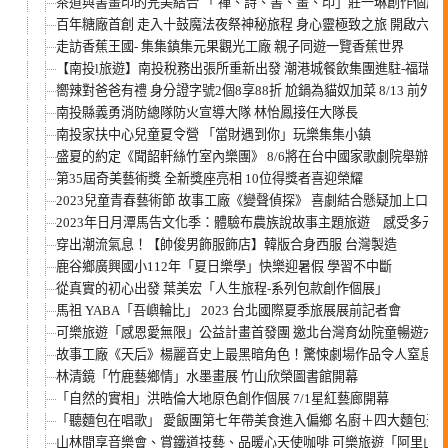
茶道與書畫印的完美結合 「 禪、詩、書、畫、印」莊一琳創作個
百年糖廠首創 走入十鼓魔法夜祭神秘旅程 身心靈極致之旅 開啟六感
走訪香蕉王國- 集集鎮集元果觀光工廠 親子同遊一覽香蕉世界
【南投l旅遊】南投稅務出張所重新出發 潮港城餐飲集團進駐-福瑞
嚮辣對爸爸有禮 身分證字號2個8享88折 尬鍋為貓奴加菜 8/13 前
南投縣義勇消防總隊防火宣導大隊 林怡鳳接任大隊長
南投家扶中心兒童夏令營 「當財遇到你」玩樂集集小鎮
盛夏的約定《聞韶軒絲竹室內樂團》 8/6將在台中國家歌劇院舉辦年
第35屆奇美藝術獎 全新獎座亮相 10位得獎者喜迎榮耀
2023兒童青春藝術節 故事工廠《變聲偵探》 喜劇結合懸疑加上口
2023年日月潭馬告文化季：體驗布農族說故事主題旅遊 感受多元
穿出潮流氣息！【帥俊男飾服飾店】韓版合身西服 台灣製造
鹿谷鄉廣興國小112年「夏日樂學」快樂迎暑假 學習不中斷
從真實的初心出發 葉美宏「人生旅程-系列包款創作個展」
馬祖 YABA「吾嶼輪比」 2023 台北國際夏季旅展展前記者會
可樂旅遊「感恩愛無限」公益計畫首發團 邀北台灣育幼院童暢遊六福
故事工廠《天后》楊麗音史上最黑暗角色！驚悚劇場作品令人窒息！
林清鏡「竹鹿藝鄉情」水墨畫展 竹山欣榮圖書館開幕
「自然的實相」洪晧倫大地原色創作個展 7/1星紅藝廊開幕
「聽麵包在唱歌」 愛飯團第七年帶美食進入偏鄉 名廚＋四大麵包天
山林間享音樂會、賞鐵道技藝、品暖心天使咖啡 可樂旅遊「阿里山