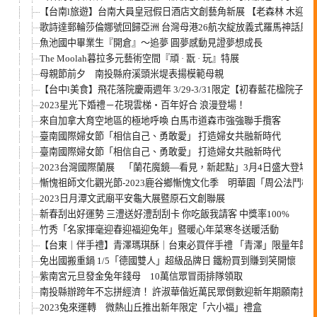
【台南l旅遊】台南大員皇冠假日酒店文創藝角新展 【老森林 木迎40
歌詩達郵輪莎倫娜號回歸亞洲 台灣母港26航次綻放義式羅馬神話風情
魚池國中畢業生『開倉』～追夢 圓夢感動見證夢想成長
The Moolah暮拉多元藝術空間『頑 · 翫 · 玩』特展
母親節前夕 南投縣府溪頭米堤表揚模範母親
【台中l美食】飛花落院慶兩週年 3/29-3/31限定【初春藍花楹院子
2023星光下婚禮－花現雲梯‧百年好合 浪漫登場！
來自加拿大育空地區的極地呼喚 白馬市道森市強強聯手攬客
臺南國際婦女節「相信自己、勇敢愛」 打造婦女共融新時代
臺南國際婦女節「相信自己、勇敢愛」 打造婦女共融新時代
2023台灣國際蘭展 「蘭花魔鏡—看見，新起點」3月4日盛大登場
慚愧祖師文化觀光節-2023鹿谷鄉慚愧文化季 明華園「周公法鬥
2023日月潭文武廟平安龜大展暨原石文創聯展
新春刮出好運勢 三澧送好澧刮刮卡 你吃飯我請客 中獎率100%
竹秀「名家揮毫迎春迎福迎兔年」暨暖心年菜寒冬送暖活動
【台東｜伴手禮】青澤瑪琪酥｜台東必買伴手禮 「青澤」限量年節
免出國搬重鍋 1/5「德國雙人」超級品牌日 鐵粉買到賺到笑開懷
紫南宮元旦發金兔年錢母 10萬信眾冒雨排隊領取
南投縣辦跨年不忘拼經濟！ 許淑華偕近萬民眾倒數迎新年期願南投
2023兔來運轉 微熱山丘推出新年限定「六小福」禮盒