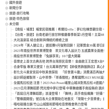
國外旅遊
新聞分享
旅遊-旅行攻略
旅遊-特色旅宿
未分類
【南投。埔里】埔里民宿推薦｜希爾拉villa：夢幻包棟景觀住宿 
【台南。旅遊】台南老爺行旅甘粹餐廳春季新菜5月登場！主菜680元起
大坑溫泉區 結合創新與傳統的療癒之旅
2024年「美人腿公主」選拔賽9月強勢回歸！ 冠軍獎金30萬 即日起
2023年南投世界茶業博覽會 茶文化導入設計力 五感農業全面進化
南投世界茶業博覽會 「兔韻享茶」10/7盛大開幕
音樂史上首次古典吉他 跨界台灣原民音樂！ 金曲歌王王宏恩X台中米可吉他
合身窄版 專業又便宜！台北萬華西門町【帥俊男飾服飾店】真心推
彰化北斗奠安宮前中秋美食踩街 「好食寶斗邀」消費滿百再抽大獎
設計師返鄉製茶，山中茶學-「茶香酣枕」勇奪國際2023 MUSE設
全國馬拉松迷 注意！2023 Puli Power埔里山城派對馬拉松-8道國六 10
2023日月潭舞蹈節 閃光燈中夢幻登場 中華舞總攜手南投縣府 跳向
「首屆日月潭舞蹈節」浪漫登場！ 「舞林」高手南投飆舞 ‘’好攝‘’獎
「雙橡園開發」號召各大企業贊助在地藝文 「灣聲七夕音樂會」連
嘻哈碰撞古韻 竹山山城藝術節嘻哈音樂晚會熱力登場