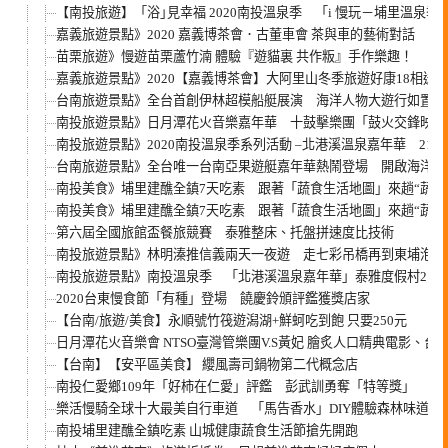
【南投旅遊】「浴｣見幸福 2020南投溫泉季 「i 慢玩－埔里溫泉季
嘉義旅遊景點》2020 嘉義博茶會．古董車會 茶與車的藝術對話
苗栗旅遊》慢遊苗栗蘆竹湳 體驗『遊貓裏 共作粄』手作樂趣！
嘉義旅遊景點》2020【嘉義博茶會】大阿里山冬季旅遊好康18相送!
台南旅遊景點》全台首創伊林超模船艇展演 海洋人物大遊行如置身
南投旅遊景點》日月潭花火音樂嘉年華 十鼓擊樂團「鼓火交鋒映明
南投旅遊景點》2020南投溫泉季系列活動 –北港溪溫泉嘉年華 21
台南旅遊景點》全台唯一台南亞果遊艇嘉年華熱鬧登場 開啟海洋休
南投美食》埔里建醮全鎮7天吃素 跟著「蔬食生活地圖」來趟“蔬食”
南投美食》埔里建醮全鎮7天吃素 跟著「蔬食生活地圖」來趟“蔬食”
第六屆全國旅館盃餐旅競賽 泰雅整床、托盤拼速度比技術
南投旅遊景點》林明溱推信義兩天一夜遊 走七彩吊橋再到東埔泡湯
南投旅遊景點》南投溫泉季 「北港溪溫泉嘉年華」泰雅度假村21
2020台東慢食節「有種」登場 饒慶鈴頒評鑑獲獎店家
【台南/旅遊/美食】永順號竹筏遊潟湖+鮮蚵吃到飽 只要250元
日月潭花火音樂會 NTSO臺灣管樂團V.S黃妃 膾炙人口精典電影、台
【台南】【安平區美食】 纓風壽司鍋物第二代概念店
南投仁愛鄉109年「好柿在仁愛」評鑑 彭武訓勇奪「特等獎」
樂活慢騎全球十大最美自行車道 「馬告香水」DIY體驗森林味道
南投埔里建醮全鎮吃素 山城健康蔬食生活節搶先開跑