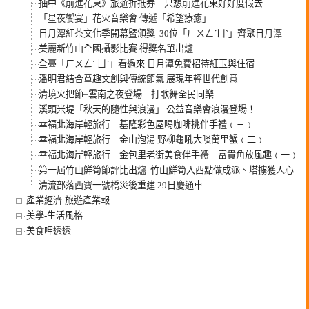
抽中《前進花東》旅遊折抵券 只想前進花東好好度假去
「星夜饗宴」花火音樂會 傳遞「希望療癒」
日月潭紅茶文化季開幕暨頒獎 30位「ㄏㄨㄥˊㄩˋ」齊聚日月潭
美麗新竹山全國攝影比賽 得獎名單出爐
全臺「ㄏㄨㄥˊ ㄩˋ」看過來 日月潭免費招待紅玉與住宿
潘明君結合童趣文創與傳統節氣 展現年輕世代創意
清境火把節–雲南之夜登場 打歌舞全民同樂
溪頭米堤「秋天的隨性與浪漫」 公益音樂會浪漫登場！
幸福北海岸輕旅行 基隆彩色屋喝咖啡挑伴手禮﹙三﹚
幸福北海岸輕旅行 金山泡湯 野柳龜吼大啖萬里蟹﹙二﹚
幸福北海岸輕旅行 金包里老街美食伴手禮 富貴角放風趣﹙一﹚
第一屆竹山鮮筍節評比出爐 竹山鮮筍入西點做成派、塔擄獲人心
清流部落西寶一號橋災後重建 29日慶通車
產業經濟-旅遊產業報
美學-生活風格
美食呷透透