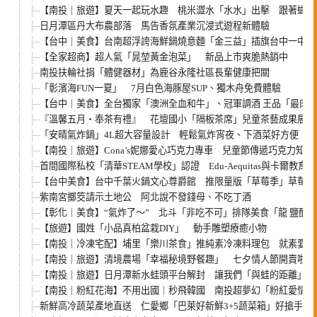
【南投｜旅遊】夏天一起玩水趣 桃米澀水「水水」出擊 跟著蝴蝶
日月潭區丹大布農部落 馬告香氛產業沉浸式遊程新體驗
【台中｜美食】台南超浮誇海鮮鍋燒意麵「金三益」插旗台中一中商
【全家超商】超人氣「晁堃黃金泡菜」 新品上市爽脆熱銷中
南投扶輪社捐「體健器材」為鹿谷永隆社區長輩健康把關
「彰濱海FUN一夏」 7月白色海豚屋SUP、獨木舟免費體驗
【台中｜美食】全台獨家「澳洲全血和牛」、冠軍調酒 王品「最肉
『溫馨五月‧奉茶有禮』 花壇國小「隔板茶席」兒童茶藝成果展暨
「安晴氣炸鍋」4L超大容量設計 輕鬆氣炸宵夜、下酒菜好方便
【南投｜旅遊】Cona’s妮娜愛心巧克力專車 兒童節傳遞巧克力知識
首間國際私校「清華STEAM學校」認證 Edu-Aequitas與卡爾教育
【台中美食】台中千葉火鍋文心尊爵館 推限量版「草莓季」草莓吃
紫南宮擲筊請示土地公 阿北說不發錢母、不吃丁酒
【彰化｜美食】“氣炸了～” 北斗「非吃不可」排隊美食「龍 鹽酥
【旅遊】國姓「小品真柏盆栽DIY」 動手雕塑療癒小物
【南投｜冷凍宅配】埔里「樂川茶食」推純素冷凍料理包 就素要一
【南投｜旅遊】清境農場「幸福秘境野餐趣」 七夕情人節開賣啦!!
【南投｜旅遊】日月潭新水蛙頭平台解封 讓我們「與蛙的距離」更
【南投｜粉紅花海】不用出國｜秒飛韓國 南投超夢幻「粉紅愛情草」
新鮮高冷蔬菜產地直送 仁愛鄉「巴萊好新鮮3+5蔬菜箱」好搶手