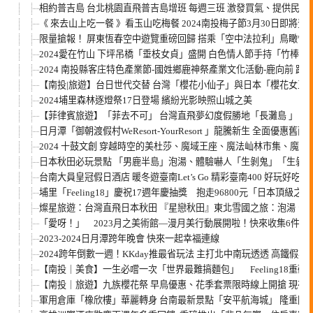
相約普吉島 台北桃園直飛普吉島增班 每週三班 激發買氣、提供民眾
《 來去山上吃一餐 》看玉山吃梅餐 2024南投梅子節3月30日即將登
限量搶報！ 屏東恆春空中遊覽重磅回歸 搭乘「空中法拉利」鳥瞰恆
2024愛在竹山 下坪吊橋「垂枝女貞」盛開 白色情人節手持「竹棒金
2024 南投縣客庄特色產業節-國姓鄉鹿神祭產業文化活動-鹿向前 跑
【南投|旅遊】台日世代交替 台灣「櫻花小仙子」與日本「櫻花女王
2024埔里森林逐燈祭17日登場 繽紛光影映照山城之美
【菲律賓旅遊】「菲去不可」 台灣直飛夢幻度假勝地「長灘島 」 迎
日月潭「御朝渡假村WeResort-YourResort 」龍騰新生 全面優惠舊雨
2024 十鼓文創 穿越時空的美杜莎、魔域王座、魔法屾林市集、魔
日本秋田必玩景點 「男鹿半島」泡湯、體驗嚇人「生剝鬼」「生剝
台南大員皇冠假日酒店 暖冬遊臺南Let’s Go 精彩臺南400 好玩好吃
埔里「Feeling18」慶祝17週年慶抽獎 抱走96800元「日本頂
燦星旅遊：台灣直飛日本秋田 『星戀秋田』東北雪國之旅：泡湯、
「愛呀！」 2023月之美術館—漫月美行動展開啦！快來收集6件新
2023-2024日月潭跨年晚會 快來一起幸福連線
2024跨年倒數一週！KKday推最省玩法 主打北中南玩透透 高鐵假
【南投｜美食】一生必嚐一次「世界最難搞麵包」 Feeling18重
【南投｜旅遊】九族櫻花祭 早鳥優惠、花季套票限時線上開搶 現在
軍用倉庫「橡欣樓」華麗轉身 台南最新景點「安平航海城」 隆重開