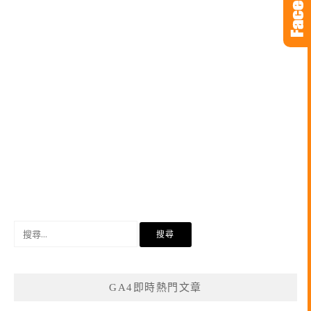
搜
尋
關
鍵
GA4即時熱門文章
字: