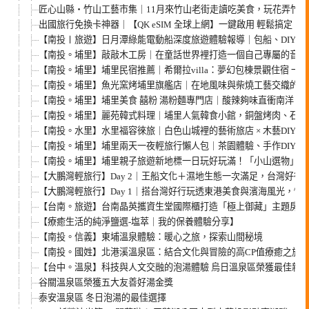
匠心山縣・竹山工藝市集｜11月來竹山老街走讀吃美食，玩花弄竹、
出國旅行免換卡神器｜【QK eSIM 全球上網】一鍵啟用 輕鬆搞定
【南投〡旅遊】日月潭綠能電動船深度旅遊體驗報導｜包船、DIY、
【南投。埔里】敲敲木工房｜在童話世界裡打造一個自己專屬的音樂
【南投。埔里】埔里民宿推薦｜希爾拉villa：夢幻包棟景觀住宿 
【南投。埔里】魚光窯烤埔里旗艦店｜在地風味與柴燒工藝交織的窯
【南投。埔里】埔里美食 囍粉 湯粉麵專門店｜酸辣夠味直衝南洋！再
【南投。埔里】麗苑韓式料理｜埔里人氣韓食小館，銅盤烤肉、石鍋
【南投。水里】水里福容徠旅｜白色山城裡的藝術旅店 × 木藝DIY ×
【南投。埔里】埔里兩天一夜輕旅行懶人包｜茶園體驗、手作DIY、
【南投。埔里】埔里親子旅遊新地標一日玩好玩滿！「小山選物」逛市
【大鵬灣輕旅行】Day 2｜王船文化＋濕地生態一次滿足，台灣好行
【大鵬灣輕旅行】Day 1｜搭台灣好行玩透東港美食與濱海風光，懶
【台南。旅遊】台南晶英攜資生堂國際櫃打造「極上御藏」主題房 
【療癒生活的純淨鹽選-塩萃｜我的保養體驗分享】
【南投。信義】東埔溫泉體驗：暖心之旅，探索山間秘境
【南投。國姓】北港溪溫泉區：結合文化與冒險的高CP值療癒之旅
【台中。溫泉】科技與人文交融的泡湯體驗 烏日溫泉區榮獲最佳新
谷關溫泉區榮獲五大友善好湯金獎
泰安溫泉區 冬日泡湯的最佳選擇