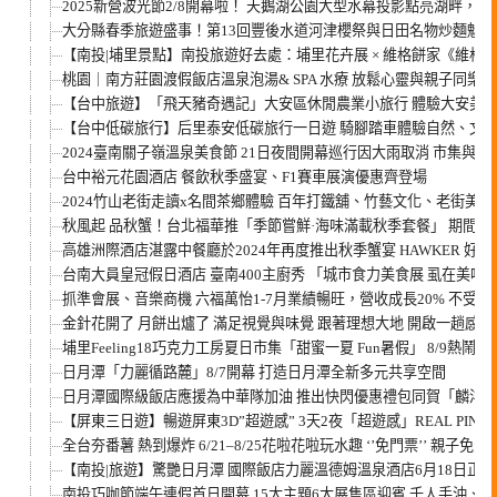
2025新營波光節2/8開幕啦！ 天鵝湖公園大型水幕投影點亮湖畔，
大分縣春季旅遊盛事！第13回豐後水道河津櫻祭與日田名物炒麵魅力
【南投|埔里景點】南投旅遊好去處：埔里花卉展 × 維格餅家《維格
桃園｜南方莊園渡假飯店溫泉泡湯& SPA 水療 放鬆心靈與親子同樂
【台中旅遊】「飛天豬奇遇記」大安區休閒農業小旅行 體驗大安美
【台中低碳旅行】后里泰安低碳旅行一日遊 騎腳踏車體驗自然、文
2024臺南關子嶺溫泉美食節 21日夜間開幕巡行因大雨取消 市集與
台中裕元花園酒店 餐飲秋季盛宴、F1賽車展演優惠齊登場
2024竹山老街走讀x名間茶鄉體驗 百年打鐵舖、竹藝文化、老街
秋風起 品秋蟹！台北福華推「季節嘗鮮·海味滿載秋季套餐」 期間
高雄洲際酒店湛露中餐廳於2024年再度推出秋季蟹宴 HAWKER 
台南大員皇冠假日酒店 臺南400主廚秀 「城市食力美食展 虱在美味
抓準會展、音樂商機 六福萬怡1-7月業績暢旺，營收成長20% 不受
金針花開了 月餅出爐了 滿足視覺與味覺 跟著理想大地 開啟一趟感
埔里Feeling18巧克力工房夏日市集「甜蜜一夏 Fun暑假」 8/9熱鬧登
日月潭「力麗循路麓」8/7開幕 打造日月潭全新多元共享空間
日月潭國際級飯店應援為中華隊加油 推出快閃優惠禮包同賀「麟洋配
【屏東三日遊】暢遊屏東3D”超遊感” 3天2夜「超遊感」REAL PI
全台夯番薯 熱到爆炸 6/21–8/25花啦花啦玩水趣 ‘’免門票’’ 
【南投|旅遊】驚艷日月潭 國際飯店力麗溫德姆溫泉酒店6月18日正
南投巧咖節端午連假首日開幕 15大主題6大展售區迎賓 千人手沖