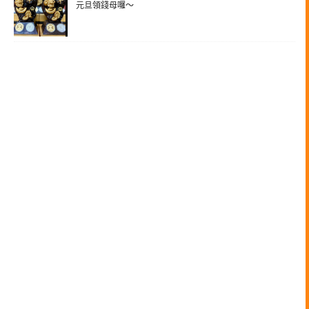
元旦領錢母囉～