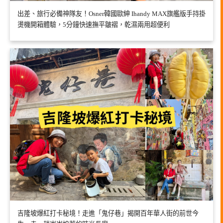
出差、旅行必備神隊友！Osner韓國歐紳 Ihandy MAX旗艦版手持掛
燙機開箱體驗，5分鐘快速撫平皺褶，乾濕兩用超便利
吉隆坡爆紅打卡秘境！走進「鬼仔巷」揭開百年華人街的前世今