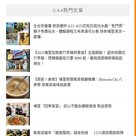
GA4熱門文章
全台夯番薯 熱到爆炸 6/21–8/25花啦花啦玩水趣 ‘’免門票’’
親子免費玩水、體驗課程又有表演可以看 快來埔里清涼一
夏囉~
【2025埔里加賀屋行李箱特賣會】全面開跑！ 超夯前開式
行李箱、登機箱最低只要 $990 起，暑假旅遊換新箱就趁
現在！
【南投〡美食】埔里新開粵菜餐廳推薦｜Blossom Chi 八
蔘聚 用粵菜美味說故事
埔里「四季蒸宴」 初心不變永續綠餐食 新品發表
紫南宮龍年「龍抱風雨」錢母亮相 12/31提前開放排隊