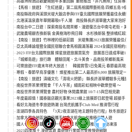
高雄洲際酒店歡慶兩週年多重回饋 重磅推出「非凡無際」住房專案 預
【馬祖︱旅遊】「生紅過夏」第二屆馬祖國際藝術島 四鄉五島 9個策展
南投縣政府與溪頭米堤大飯店參與ITF臺北國際旅展榮獲最佳永續獎
北港溪溫泉嘉年華開幕吸6千人潮 南投縣長許淑華邀大家來泡好湯
南投台中二日遊｜探索南投名間茶鄉、漫遊復古台中南屯老街，美食
武陵農場銀杏換新裝 金黃樹海秒飛日韓 水杉換新裝 整排橘紅超浪
【南投｜旅遊】竹林裡的低碳莊園 米堤集團2023旅展榮獲最佳永
亞太高峰論壇暨全國民宿聯合會馬祖圓滿落幕 2024全國民宿相約台
2023 ITF台北國際旅展 燦星旅遊旅展買氣夯 旅展首日達成率破100
「城鄉島遊」旅行趣 體驗田尾、北斗美食、品南投茶鄉新風采
可樂旅遊ITF歲末年終大放送！ 韓國賞雪5日免萬元 春節最高現折3,
寒假、春節早鳥享優惠！ 燦星推出第二人最高折6,000
【南投｜旅遊】滇緬文化「清境火把節」 縣長許淑華體驗多元種族
南投世界茶業博覽會「千人午茶」細雨彩虹相映中歡樂登場 ～
南投世界茶業博覽會 農村好物 休閒農業館 10/7-15與您相見歡
年度最超值！國泰飯店觀光事業2023線上旅展即日起登場 超搶手 和
看好北海道冬季旅遊熱潮 台灣虎航攜手Club Med 推滑雪行程
澎湖四季各具特色 「3天2夜澎湖在地主題特色行程」秋冬旅遊滿載
加拿大西北地區旅遊局攜手加拿大航空 共推極光雙人遊
國人七月赴日載客率第一名在高知 秋冬遊再推樂齡補助凍漲
2023四季風土.漫遊雲嘉 農遊旅行業媒合會推慢遊體驗