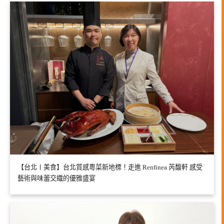
【台北〡美食】台北質感粵菜新地標！走進 Renfinea 芮馥軒 感受
藝術與味蕾交織的優雅盛宴