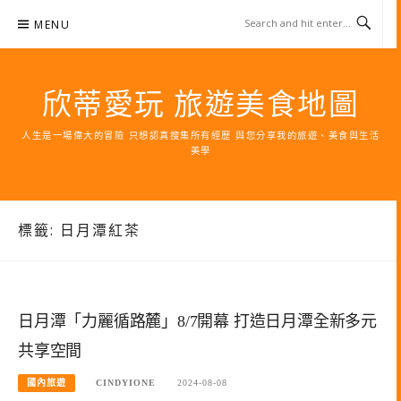
Skip
MENU
to
content
欣蒂愛玩 旅遊美食地圖
人生是一場偉大的冒險 只想認真搜集所有經歷 與您分享我的旅遊、美食與生活
美學
標籤:
日月潭紅茶
日月潭「力麗循路麓」8/7開幕 打造日月潭全新多元
共享空間
國內旅遊
CINDYIONE
2024-08-08