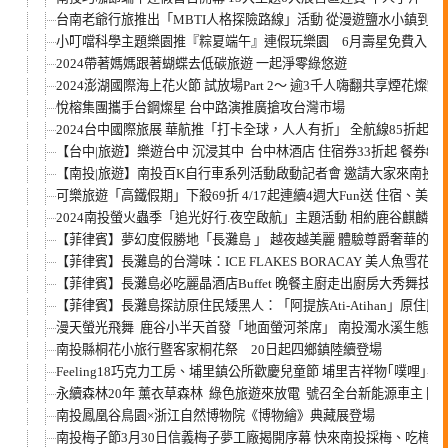
台南老爺行旅推出「MBTI人格探險路線」活動 從漫遊鹽水小鎮到傳
小叮噹科學主題樂園推『粽夏端午』連假玩樂園 6月壽星免費入園
2024帶著媽媽跟著蝴蝶去低碳旅遊 一起淨零綠悠遊
2024澎湖國際海上花火節 試放場Part 2～ 逾3千人嗨翻共享煙花燦爛
悅榕集團攜手台鋼燦星 台中路演推廣搶攻台灣市場
2024台中國際旅展 華航推「打卡全球，人人有折」 全航線85折起
【台中|旅遊】樂遊台中 沉浸其中 台中林酒店 住宿券33折起 餐券88
【南投|旅遊】南投百K自行車系列活動啟動記者會 邀請大家來南投
可樂旅遊「高鐵假期」下殺69折 4/17起連續4週大Fun送 住宿、
2024南投螢火蟲季「追光好行.夜空啟航」主題活動 相約鹿谷麒麟
【菲律賓】夢幻度假勝地「長灘島 」 越夜越美麗 體驗尊爵奢華的高檔酒吧：
【菲律賓】長灘島的台灣味：ICE FLAKES BORACAY 美人魚雪花冰
【菲律賓】長灘島必吃麗晶酒店Buffet 晚餐主廚走出廚房大秀舞技
【菲律賓】長灘島探訪原住民矮黑人：「阿提族Ati-Atihan」原住民
漫天螢光飛舞 鹿谷小半天首發「地面螢河茶席」 南投濁水溪生態藝
南投縣桐花小旅行暨客家桐花祭 20日起四鄉鎮陸續登場
Feeling18巧克力工房、埔里鎮公所歡慶兒童節 埔里吉祥物｢噗哩｣
永續森林20年 薰衣草森林 綠色旅遊來放電 號召全台新能源車主 開
南投鳳凰谷鳥園×浙江自然博物院《博物繪》典藏展登場
南投梅子節3月30日信義梅子夢工廠揭開序幕 快來南投採梅、吃梅餐