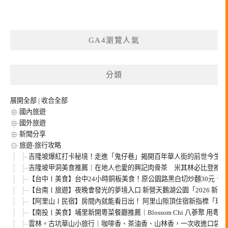
GA4瀏覽人氣
分類
展開全部
|
收合全部
國內旅遊
國外旅遊
新聞分享
旅遊-旅行攻略
吉隆坡爆紅打卡秘境！走進「鬼仔巷」揭開百年華人街的前世今生，
吉隆坡甲洞美食推薦｜在地人也愛的興記肉骨茶 米其林必比登推薦
【台中〡美食】台中24小時銅板美食！原公園路黑白切炒麵30元、肉
【台南〡旅遊】夜晚會發光的夢境入口 新營天鵝湖公園「2026 新
【阿里山〡民宿】房間內就能看日出！ 阿里山隙頂住宿新指標「璦勒
【南投〡美食】埔里新開粵菜餐廳推薦｜Blossom Chi 八蔘聚 用粵
雲林。古坑華山小旅行｜咖啡香、茶油香、山林香，一次收進口袋名