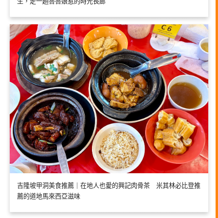
生，走一趟峇峇娘惹的時光長廊
吉隆坡甲洞美食推薦｜在地人也愛的興記肉骨茶 米其林必比登推
薦的道地馬來西亞滋味