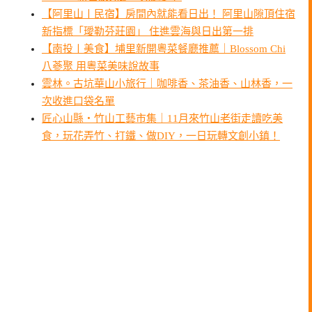
【阿里山〡民宿】房間內就能看日出！ 阿里山隙頂住宿
新指標「璦勒芬莊園」 住進雲海與日出第一排
【南投〡美食】埔里新開粵菜餐廳推薦｜Blossom Chi
八蔘聚 用粵菜美味說故事
雲林。古坑華山小旅行｜咖啡香、茶油香、山林香，一
次收進口袋名單
匠心山縣・竹山工藝市集｜11月來竹山老街走讀吃美
食，玩花弄竹、打鐵、做DIY，一日玩轉文創小鎮！