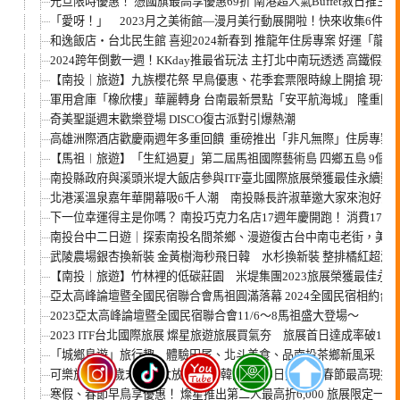
元旦限時優惠！ 憑國旗最高享優惠69折 南港超人氣Buffet敘日推三
「愛呀！」 2023月之美術館—漫月美行動展開啦！快來收集6件新
和逸飯店‧台北民生館 喜迎2024新春到 推龍年住房專案 好運「龍」歸哩
2024跨年倒數一週！KKday推最省玩法 主打北中南玩透透 高鐵假
【南投｜旅遊】九族櫻花祭 早鳥優惠、花季套票限時線上開搶 現在
軍用倉庫「橡欣樓」華麗轉身 台南最新景點「安平航海城」 隆重開
奇美聖誕週末歡樂登場 DISCO復古派對引爆熱潮
高雄洲際酒店歡慶兩週年多重回饋 重磅推出「非凡無際」住房專案 預
【馬祖︱旅遊】「生紅過夏」第二屆馬祖國際藝術島 四鄉五島 9個策展
南投縣政府與溪頭米堤大飯店參與ITF臺北國際旅展榮獲最佳永續獎
北港溪溫泉嘉年華開幕吸6千人潮 南投縣長許淑華邀大家來泡好湯
下一位幸運得主是你嗎？ 南投巧克力名店17週年慶開跑！ 消費171
南投台中二日遊｜探索南投名間茶鄉、漫遊復古台中南屯老街，美食
武陵農場銀杏換新裝 金黃樹海秒飛日韓 水杉換新裝 整排橘紅超浪
【南投｜旅遊】竹林裡的低碳莊園 米堤集團2023旅展榮獲最佳永
亞太高峰論壇暨全國民宿聯合會馬祖圓滿落幕 2024全國民宿相約台
2023亞太高峰論壇暨全國民宿聯合會11/6～8馬祖盛大登場～
2023 ITF台北國際旅展 燦星旅遊旅展買氣夯 旅展首日達成率破100
「城鄉島遊」旅行趣 體驗田尾、北斗美食、品南投茶鄉新風采
可樂旅遊ITF歲末年終大放送！ 韓國賞雪5日免萬元 春節最高現折3,
寒假、春節早鳥享優惠！ 燦星推出第二人最高折6,000