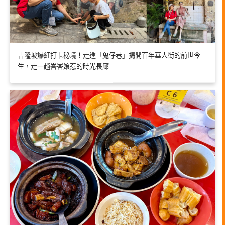
吉隆坡爆紅打卡秘境！走進「鬼仔巷」揭開百年華人街的前世今
生，走一趟峇峇娘惹的時光長廊