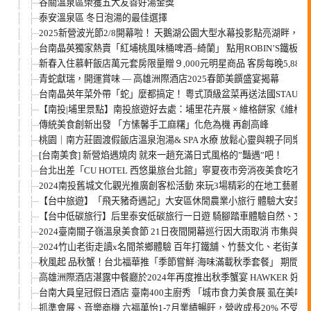
谷關溫泉區榮獲五大友善好湯金獎
泰安溫泉區 冬日泡湯的最佳選擇
2025新營波光節2/8開幕啦！ 天鵝湖公園大型水幕投影點亮湖畔，
台南晶英獨家熱賣「紅埔桃風味桶啤酒–綺蘭」 點用ROBIN’S鐵板
新春入住慕軒飯店萬元套房限量贈９,000元明星商品 客房每晚5,88
青蛇獻瑞，開運賞味 — 高雄洲際酒店2025春節美饌盛宴揭幕
台南晶英年菜外帶「蛇」麼都搞定！ 粵式頂級盆菜再送法國STAUB
【南投|埔里景點】南投旅遊好去處：埔里花卉展 × 維格餅家《維格
傳統美食創新出發 「方愫馨手工麻糬」化危為機 再創高峰
桃園｜南方莊園渡假飯店溫泉泡湯& SPA 水療 放鬆心靈與親子同樂
[台南美食] 新營焰遇燒肉 就來一趟充滿日式風格的”豔遇”吧！
台北出差「CU HOTEL 西悠巢旅台北館」寧夏夜市旁消夜美食吃不完
2024南投舊城文化觀光推廣創客松活動 來玩3場精彩的在地工藝體驗
【台中旅遊】「飛天豬奇遇記」大安區休閒農業小旅行 體驗大安美
【台中低碳旅行】后里泰安低碳旅行一日遊 騎腳踏車體驗自然、文
2024臺南關子嶺溫泉美食節 21日夜間開幕巡行因大雨取消 市集與
2024竹山老街走讀x名間茶鄉體驗 百年打鐵舖、竹藝文化、老街
秋風起 品秋蟹！台北福華推「季節嘗鮮·海味滿載秋季套餐」 期間
高雄洲際酒店湛露中餐廳於2024年再度推出秋季蟹宴 HAWKER 
台南大員皇冠假日酒店 臺南400主廚秀 「城市食力美食展 虱在美味
抓準會展、音樂商機 六福萬怡1-7月業績暢旺，營收成長20% 不受