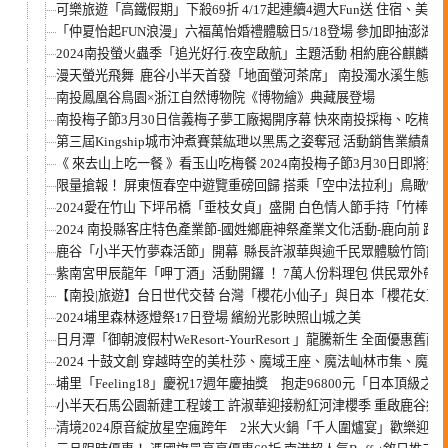
可樂旅遊「高鐵假期」下殺69折 4/17起連續4週大Fun送 住宿、
「仲夏怡起FUN浪漫」六福萬怡婚禮體驗日5/18登場 參加即抽澎湖
2024南投螢火蟲季「追光好行.夜空啟航」主題活動 相約鹿谷麒麟
漫天螢光飛舞 鹿谷小半天首發「地面螢河茶席」 南投濁水溪生態藝
南投鳳凰谷鳥園×浙江自然博物院《博物繪》典藏展登場
南投梅子節3月30日信義梅子夢工廠揭開序幕 快來南投採梅、吃梅餐
第三屆Kingship城市沖煮賽葉紘玴以黑馬之姿奪冠 活動銷售業績飆
《 來去山上吃一餐 》看玉山吃梅餐 2024南投梅子節3月30日即將登
限量搶報！ 屏東恆春空中遊覽重磅回歸 搭乘「空中法拉利」鳥瞰恆
2024愛在竹山 下坪吊橋「垂枝女貞」盛開 白色情人節手持「竹棒金
2024 南投縣客庄特色產業節-國姓鄉鹿神祭產業文化活動-鹿向前 跑
鹿谷「小半天竹夢森活節」開幕 縣長許淑華與逾千民眾體驗竹筒飯D
紫南宮甲辰龍年「呷丁酒」活動開鑼 ！ 7萬人份料理包 供民眾外帶
【南投|旅遊】台日世代交替 台灣「櫻花小仙子」與日本「櫻花女王
2024埔里森林逐燈祭17日登場 繽紛光影映照山城之美
日月潭「御朝渡假村WeResort-YourResort 」龍騰新生 全面優惠舊雨
2024 十鼓文創 穿越時空的美杜莎、魔域王座、魔法屾林市集、魔
埔里「Feeling18」慶祝17週年慶抽獎 抱走96800元「日本頂
小半天石馬公園新建工程竣工 許淑華迎接粉紅河津櫻季 重啟鹿谷鄉
清境2024原音綻放星空瘋跨年 2米大火鍋「千人圍爐宴」歡樂迎新