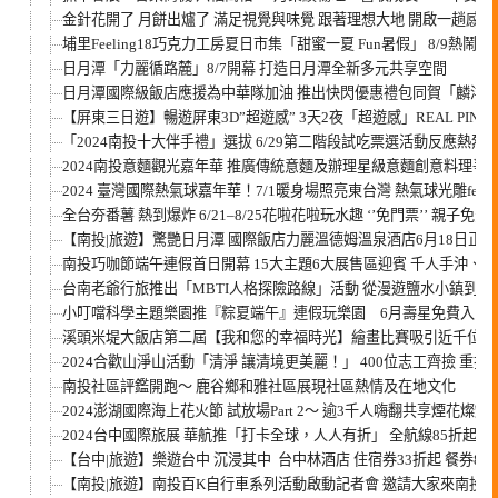
金針花開了 月餅出爐了 滿足視覺與味覺 跟著理想大地 開啟一趟感
埔里Feeling18巧克力工房夏日市集「甜蜜一夏 Fun暑假」 8/9熱鬧登
日月潭「力麗循路麓」8/7開幕 打造日月潭全新多元共享空間
日月潭國際級飯店應援為中華隊加油 推出快閃優惠禮包同賀「麟洋配
【屏東三日遊】暢遊屏東3D”超遊感” 3天2夜「超遊感」REAL PI
「2024南投十大伴手禮」選拔 6/29第二階段試吃票選活動反應熱烈
2024南投意麵觀光嘉年華 推廣傳統意麵及辦理星級意麵創意料理爭
2024 臺灣國際熱氣球嘉年華！7/1暖身場照亮東台灣 熱氣球光雕feat
全台夯番薯 熱到爆炸 6/21–8/25花啦花啦玩水趣 ‘’免門票’’ 
【南投|旅遊】驚艷日月潭 國際飯店力麗溫德姆溫泉酒店6月18日正
南投巧咖節端午連假首日開幕 15大主題6大展售區迎賓 千人手沖
台南老爺行旅推出「MBTI人格探險路線」活動 從漫遊鹽水小鎮到傳
小叮噹科學主題樂園推『粽夏端午』連假玩樂園 6月壽星免費入園
溪頭米堤大飯店第二屆【我和您的幸福時光】繪畫比賽吸引近千位兒
2024合歡山淨山活動「清淨 讓清境更美麗！」 400位志工齊撿 重拾
南投社區評鑑開跑～ 鹿谷鄉和雅社區展現社區熱情及在地文化
2024澎湖國際海上花火節 試放場Part 2～ 逾3千人嗨翻共享煙花燦爛
2024台中國際旅展 華航推「打卡全球，人人有折」 全航線85折起
【台中|旅遊】樂遊台中 沉浸其中 台中林酒店 住宿券33折起 餐券88
【南投|旅遊】南投百K自行車系列活動啟動記者會 邀請大家來南投