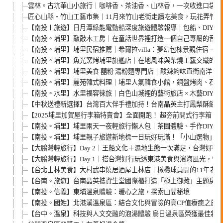
雲林。古坑華山小旅行｜咖啡香、茶油香、山林香，一次收進口袋名
匠心山縣・竹山工藝市集｜11月來竹山老街走讀吃美食，玩花弄竹、
【南投〡旅遊】日月潭綠能電動船深度旅遊體驗報導｜包船、DIY、
【南投。埔里】敲敲木工房｜在童話世界裡打造一個自己專屬的音樂
【南投。埔里】埔里民宿推薦｜希爾拉villa：夢幻包棟景觀住宿 
【南投。埔里】魚光窯烤埔里旗艦店｜在地風味與柴燒工藝交織的窯
【南投。埔里】埔里美食 囍粉 湯粉麵專門店｜酸辣夠味直衝南洋！再
【南投。埔里】麗苑韓式料理｜埔里人氣韓食小館，銅盤烤肉、石鍋
【南投。水里】水里福容徠旅｜白色山城裡的藝術旅店 × 木藝DIY ×
【中秋送禮新選擇】台灣百大伴手禮加持！台南晶英主打鳳梨酥餅 ×
【2025埔里加賀屋行李箱特賣會】全面開跑！ 超夯前開式行李箱、登
【南投。埔里】埔里兩天一夜輕旅行懶人包｜茶園體驗、手作DIY、
【南投。埔里】埔里親子旅遊新地標一日玩好玩滿！「小山選物」逛市
【大鵬灣輕旅行】Day 2｜王船文化＋濕地生態一次滿足，台灣好行
【大鵬灣輕旅行】Day 1｜搭台灣好行玩透東港美食與濱海風光，懶
【台北士林美食】大村武串燒居酒屋士林店｜橄欖球員開的11年老店
【台南。旅遊】台南晶英攜資生堂國際櫃打造「極上御藏」主題房 
【南投。信義】東埔溫泉體驗：暖心之旅，探索山間秘境
【南投。國姓】北港溪溫泉區：結合文化與冒險的高CP值療癒之旅
【台中。溫泉】科技與人文交融的泡湯體驗 烏日溫泉區榮獲最佳新