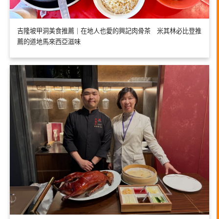
吉隆坡甲洞美食推薦｜在地人也愛的興記肉骨茶 米其林必比登推
薦的道地馬來西亞滋味