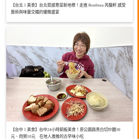
【台北〡美食】台北質感粵菜新地標！走進 Renfinea 芮馥軒 感受
藝術與味蕾交織的優雅盛宴
【台中〡美食】台中24小時銅板美食！原公園路黑白切炒麵30
元、肉粥10元 在地人激推的古早味小吃