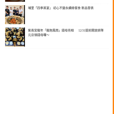
埔里「四季蒸宴」 初心不變永續綠餐食 新品發表
紫南宮龍年「龍抱風雨」錢母亮相 12/31提前開放排隊
元旦領錢母囉～