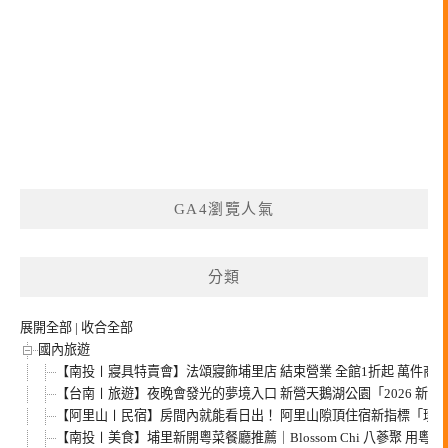
GA4瀏覽人氣
分類
展開全部
|
收合全部
國內旅遊
【南投〡寢具特賣會】法頌寢飾埔里店 結束營業 全館1折起 萬件商
【台南〡旅遊】夜晚會發光的夢境入口 新營天鵝湖公園「2026 新
【阿里山〡民宿】房間內就能看日出！ 阿里山隙頂住宿新指標「璦勒
【南投〡美食】埔里新開粵菜餐廳推薦｜Blossom Chi 八蔘聚 用粵