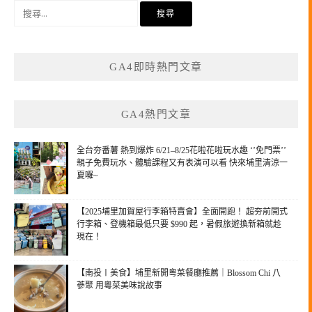
搜
尋
關
鍵
GA4即時熱門文章
字:
GA4熱門文章
全台夯番薯 熱到爆炸 6/21–8/25花啦花啦玩水趣 ‘’免門票’’
親子免費玩水、體驗課程又有表演可以看 快來埔里清涼一
夏囉~
【2025埔里加賀屋行李箱特賣會】全面開跑！ 超夯前開式
行李箱、登機箱最低只要 $990 起，暑假旅遊換新箱就趁
現在！
【南投〡美食】埔里新開粵菜餐廳推薦｜Blossom Chi 八
蔘聚 用粵菜美味說故事