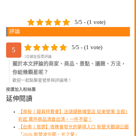
5/5 - (1 vote)
評論
5/5 - (1 vote)
5
1位網友投票評論
關於本文評論的商家、商品、景點、議題、方法，
你給幾顆星呢？
歡迎一起點擊星號參與評論唷！
按讚加入粉絲團
延伸閱讀
【南投〡寢具特賣會】法頌寢飾埔里店 結束營業 全館1
折起 萬件商品清倉出清，一件不留！
【台南〡旅遊】夜晚會發光的夢境入口 新營天鵝湖公園
「2026 新營波光節・光之夢」