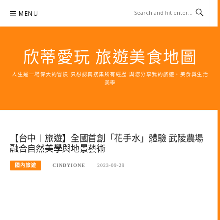
Skip
MENU
to
content
欣蒂愛玩 旅遊美食地圖
人生是一場偉大的冒險 只想認真搜集所有經歷 與您分享我的旅遊、美食與生活
美學
【台中︱旅遊】全國首創「花手水」體驗 武陵農場
融合自然美學與地景藝術
國內旅遊
CINDYIONE
2023-09-29