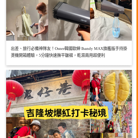
出差、旅行必備神隊友！Osner韓國歐紳 Ihandy MAX旗艦版手持掛
燙機開箱體驗，5分鐘快速撫平皺褶，乾濕兩用超便利