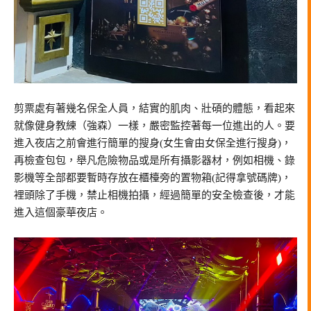
剪票處有著幾名保全人員，結實的肌肉、壯碩的體態，看起來
就像健身教練（強森）一樣，嚴密監控著每一位進出的人。要
進入夜店之前會進行簡單的搜身(女生會由女保全進行搜身)，
再檢查包包，舉凡危險物品或是所有攝影器材，例如相機、錄
影機等全部都要暫時存放在櫃檯旁的置物箱(記得拿號碼牌)，
裡頭除了手機，禁止相機拍攝，經過簡單的安全檢查後，才能
進入這個豪華夜店。