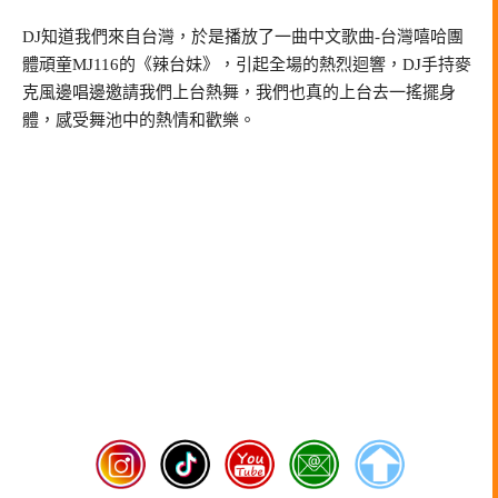
DJ知道我們來自台灣，於是播放了一曲中文歌曲-台灣嘻哈團
體頑童MJ116的《辣台妹》，引起全場的熱烈迴響，DJ手持麥
克風邊唱邊邀請我們上台熱舞，我們也真的上台去一搖擺身
體，感受舞池中的熱情和歡樂。