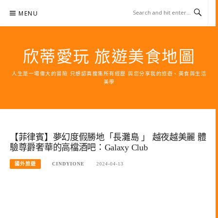
Skip
MENU
to
content
欣蒂愛玩 旅遊美食地圖
人生是一場偉大的冒險 只想認真搜集所有經歷 與您分享我的旅遊、美食與生活
美學
【菲律賓】夢幻度假勝地「長灘島 」 越夜越美麗 體
驗尊爵奢華的高檔酒吧：Galaxy Club
國外旅遊
CINDYIONE
2024-04-13