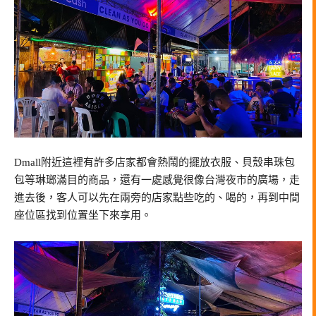
Dmall附近這裡有許多店家都會熱鬧的擺放衣服、貝殼串珠包
包等琳瑯滿目的商品，還有一處感覺很像台灣夜市的廣場，走
進去後，客人可以先在兩旁的店家點些吃的、喝的，再到中間
座位區找到位置坐下來享用。