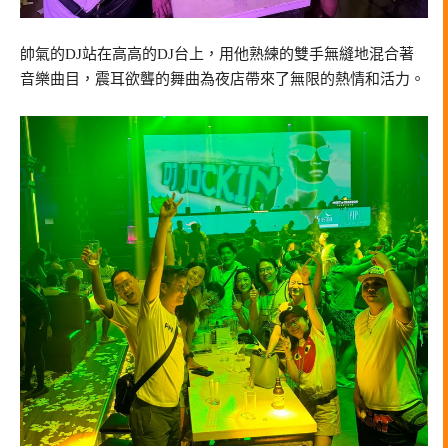
帥氣的DJ站在高高的DJ台上，用他熟練的雙手無縫地混合著
音樂曲目，震耳欲聾的舞曲為夜店帶來了無限的熱情和活力。