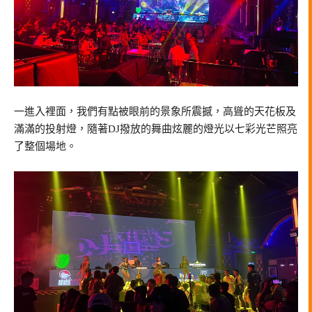
一進入裡面，我們有點被眼前的景象所震撼，高聳的天花板及
滿滿的投射燈，隨著DJ撥放的舞曲炫麗的燈光以七彩光芒照亮
了整個場地。