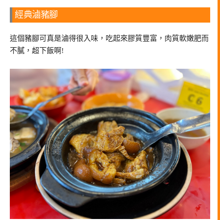
經典滷豬腳
這個豬腳可真是滷得很入味，吃起來膠質豐富，肉質軟嫩肥而
不膩，超下飯啊!