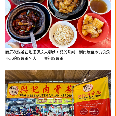
而這次跟著在地旅遊達人腳步，終於吃到一間讓我至今仍念念
不忘的肉骨茶名店——興記肉骨茶。