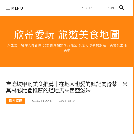
Skip
MENU
to
content
欣蒂愛玩 旅遊美食地圖
人生是一場偉大的冒險 只想認真搜集所有經歷 與您分享我的旅遊、美食與生活
美學
吉隆坡甲洞美食推薦｜在地人也愛的興記肉骨茶 米
其林必比登推薦的道地馬來西亞滋味
國外旅遊
CINDYIONE
2026-05-14