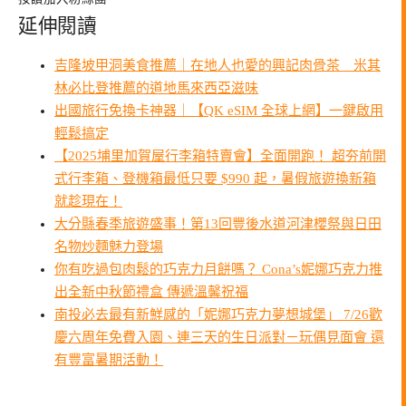
延伸閱讀
吉隆坡甲洞美食推薦｜在地人也愛的興記肉骨茶 米其
林必比登推薦的道地馬來西亞滋味
出國旅行免換卡神器｜【QK eSIM 全球上網】一鍵啟用
輕鬆搞定
【2025埔里加賀屋行李箱特賣會】全面開跑！ 超夯前開
式行李箱、登機箱最低只要 $990 起，暑假旅遊換新箱
就趁現在！
大分縣春季旅遊盛事！第13回豐後水道河津櫻祭與日田
名物炒麵魅力登場
你有吃過包肉鬆的巧克力月餅嗎？ Cona’s妮娜巧克力推
出全新中秋節禮盒 傳遞溫馨祝福
南投必去最有新鮮感的「妮娜巧克力夢想城堡」 7/26歡
慶六周年免費入園、連三天的生日派對－玩偶見面會 還
有豐富暑期活動！