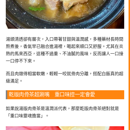
湯頭清透卻有層次，入口帶著甘甜與溫潤感，多種藥材長時間
熬煮後，香氣早已融合進湯裡，喝起來順口又舒服。尤其在炎
熱的馬來西亞，這種不過重、不油膩的風味，反而讓人一口接
一口停不下來。
而且肉燉得相當軟嫩，輕輕一咬就骨肉分離，搭配白飯真的超
級滿足。
乾版肉骨茶超涮嘴 重口味控一定會愛
如果說湯版肉骨茶是溫潤派代表，那麼乾版肉骨茶絕對就是
「重口味靈魂擔當」。