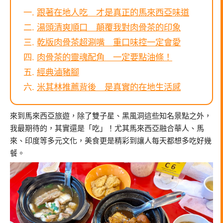
跟著在地人吃 才是真正的馬來西亞味道
湯頭清爽順口 顛覆我對肉骨茶的印象
乾版肉骨茶超涮嘴 重口味控一定會愛
肉骨茶的靈魂配角 一定要點油條！
經典滷豬腳
米其林推薦背後 是真實的在地生活感
來到
馬來西亞
旅遊，除了雙子星、黑風洞這些知名景點之外，
我最期待的，其實還是「吃」！尤其馬來西亞融合華人、馬
來、印度等多元文化，美食更是精彩到讓人每天都想多吃好幾
餐。