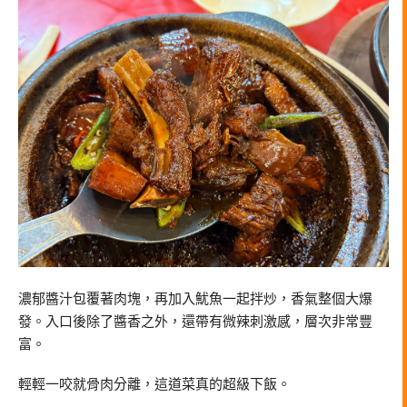
濃郁醬汁包覆著肉塊，再加入魷魚一起拌炒，香氣整個大爆
發。入口後除了醬香之外，還帶有微辣刺激感，層次非常豐
富。
輕輕一咬就骨肉分離，這道菜真的超級下飯。