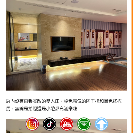
房內設有兩張寬敞的雙人床、橘色霸氣的國王椅和黑色搖搖
馬，無論是拍照還是小憩都充滿樂趣。