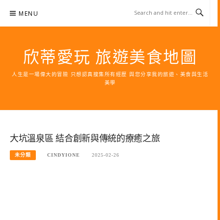
Skip
MENU
to
content
欣蒂愛玩 旅遊美食地圖
人生是一場偉大的冒險 只想認真搜集所有經歷 與您分享我的旅遊、美食與生活
美學
大坑溫泉區 結合創新與傳統的療癒之旅
未分類
CINDYIONE
2025-02-26