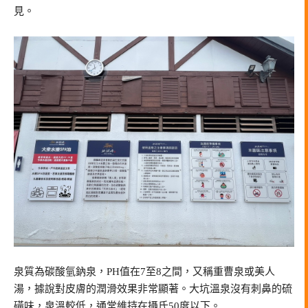
見。
泉質為碳酸氫鈉泉，PH值在7至8之間，又稱重曹泉或美人
湯，據說對皮膚的潤滑效果非常顯著。大坑溫泉沒有刺鼻的硫
磺味，泉溫較低，通常維持在攝氏50度以下。