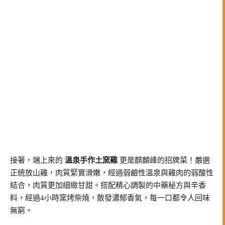
接著，端上來的
溫泉手作土窯雞
更是麒麟峰的招牌菜！嚴選
正統放山雞，肉質緊實滑嫩，經過弱鹼性溫泉與雞肉的弱酸性
結合，肉質更加細緻甘甜。搭配精心調製的中藥秘方與辛香
料，經過4小時窯烤柴燒，散發濃郁香氣，每一口都令人回味
無窮。