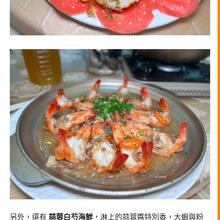
另外，還有
蒜蓉白芍海鮮
，淋上的蒜蓉醬特別香，大蝦與粉