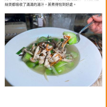
絲煲都吸收了滿滿的湯汁，蒸煮得恰到好處。