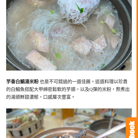
芋香白鯧湯米粉
也是不可錯過的一道佳餚。這道料理以珍貴
的白鯧魚搭配大甲綿密鬆軟的芋頭，以及Q彈的米粉，熬煮出
的湯頭鮮甜濃郁，口感層次豐富。