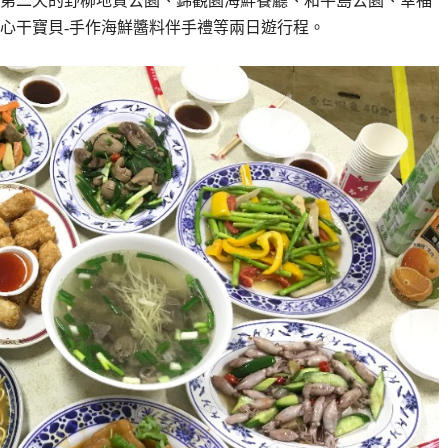
第二天的野柳地質公園、錦觀園海鮮餐廳、和平島公園、幸福
心干寶貝-手作海鮮醬料伴手禮等兩日遊行程。