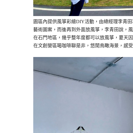
園區內提供風箏彩繪DIY活動，由總經理李青
藝術圖案，而後再到外面放風箏，李青田說，風
在石門地區，幾乎整年度都可以放風箏，夏天因
在文創營區喝咖啡聊是非，悠閒鳥瞰海景，感受