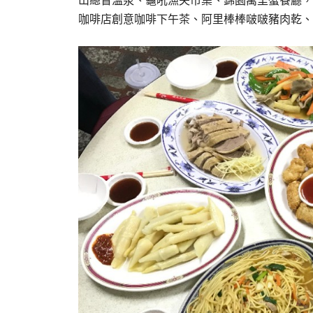
山總督溫泉、龜吼漁夫市集、錦園萬里蟹餐廳，
咖啡店創意咖啡下午茶、阿里棒棒啵啵豬肉乾、