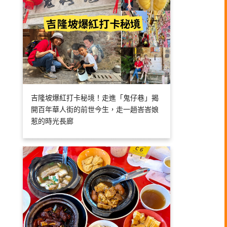
吉隆坡爆紅打卡秘境！走進「鬼仔巷」揭
開百年華人街的前世今生，走一趟峇峇娘
惹的時光長廊