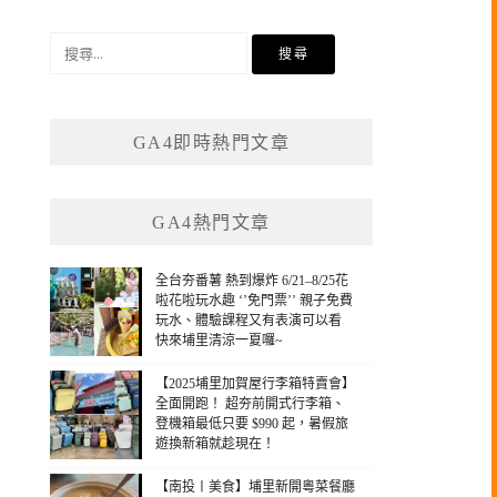
搜
尋
關
鍵
GA4即時熱門文章
字:
GA4熱門文章
全台夯番薯 熱到爆炸 6/21–8/25花
啦花啦玩水趣 ‘’免門票’’ 親子免費
玩水、體驗課程又有表演可以看
快來埔里清涼一夏囉~
【2025埔里加賀屋行李箱特賣會】
全面開跑！ 超夯前開式行李箱、
登機箱最低只要 $990 起，暑假旅
遊換新箱就趁現在！
【南投〡美食】埔里新開粵菜餐廳