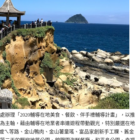
處辦理「2020輔導在地美食、餐飲、伴手禮輔導計畫」，以推
為主軸，藉由輔導在地業者串連遊程帶動觀光，特別嚴選在地
阿嬤ㄟ等路、金山鴨肉、金山薯童瑤、富品家創新手工粿、舊金