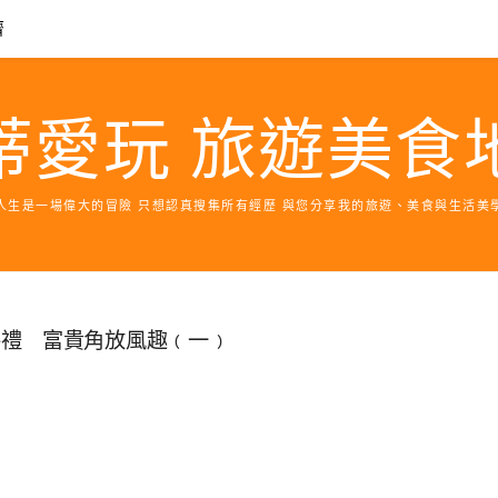
濟
蒂愛玩 旅遊美食
人生是一場偉大的冒險 只想認真搜集所有經歷 與您分享我的旅遊、美食與生活美
手禮 富貴角放風趣﹙一﹚