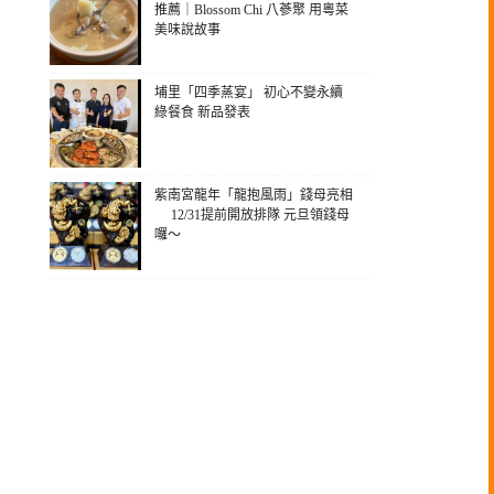
推薦｜Blossom Chi 八蔘聚 用粵菜
美味說故事
埔里「四季蒸宴」 初心不變永續
綠餐食 新品發表
紫南宮龍年「龍抱風雨」錢母亮相
12/31提前開放排隊 元旦領錢母
囉～