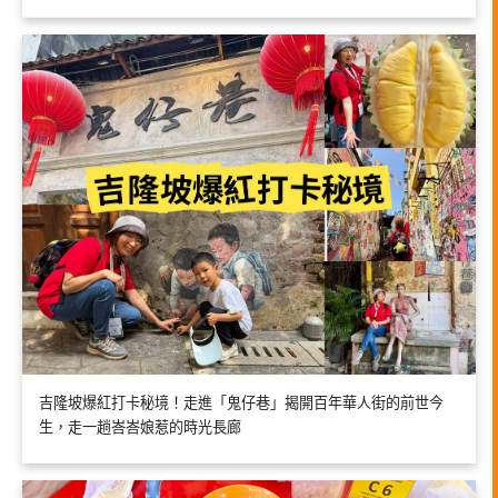
吉隆坡爆紅打卡秘境！走進「鬼仔巷」揭開百年華人街的前世今
生，走一趟峇峇娘惹的時光長廊