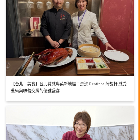
【台北〡美食】台北質感粵菜新地標！走進 Renfinea 芮馥軒 感受
藝術與味蕾交織的優雅盛宴