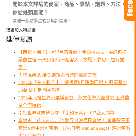
關於本文評論的商家、商品、景點、議題、方法，
你給幾顆星呢？
歡迎一起點擊星號參與評論唷！
按讚加入粉絲團
延伸閱讀
【南投。埔里】埔里民宿推薦｜希爾拉villa：夢幻包棟
景觀住宿 一天只接待一組客人，放鬆、夢幻、超有誠
意！
大坑溫泉區 結合創新與傳統的療癒之旅
2024年「美人腿公主」選拔賽9月強勢回歸！ 冠軍獎金
30萬 即日起開始報名
2023年南投世界茶業博覽會 茶文化導入設計力 五感農
業全面進化
南投世界茶業博覽會 「兔韻享茶」10/7盛大開幕
音樂史上首次古典吉他 跨界台灣原民音樂！ 金曲歌王王
宏恩X台中米可吉他「好好呼吸 Mihumisang!」巡迴演唱
會10月開跑！