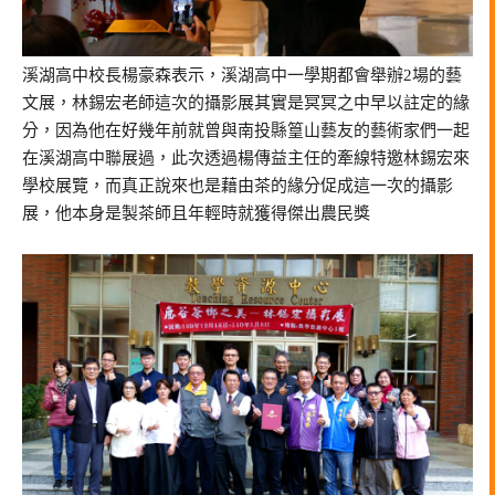
溪湖高中校長楊豪森表示，溪湖高中一學期都會舉辦2場的藝
文展，林錫宏老師這次的攝影展其實是冥冥之中早以註定的緣
分，因為他在好幾年前就曾與南投縣篁山藝友的藝術家們一起
在溪湖高中聯展過，此次透過楊傳益主任的牽線特邀林錫宏來
學校展覽，而真正說來也是藉由茶的緣分促成這一次的攝影
展，他本身是製茶師且年輕時就獲得傑出農民獎