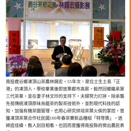
南投鹿谷鄉凍頂山茶農林錫宏，55年次，是位土生土長「正
港」的凍頂人，學校畢業後即放棄都市高薪，毅然回鄉繼承第
三代茶業，並在妻子林文玲的支持下，夫婦努力打拼，除承襲
先祖傳統凍頂原味烏龍茶的製茶技術外，並酌現代科技的認
知，加強有機茶園管理，也用心研究烘培茶葉火侯的掌控，曾
獲凍頂茶葉合作社民國100年春茶賽新品種組「特等獎」，迭
締造佳績，教人刮目相看，也因而曾獲得南投縣府傑出農民表