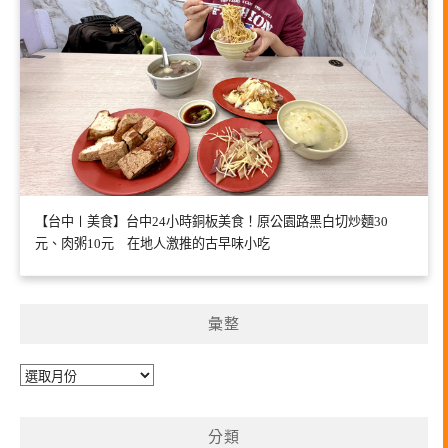
【台中〡美食】台中24小時銅板美食！原公園路黑白切炒麵30
元、肉粥10元 在地人激推的古早味小吃
彙整
彙
整
分類