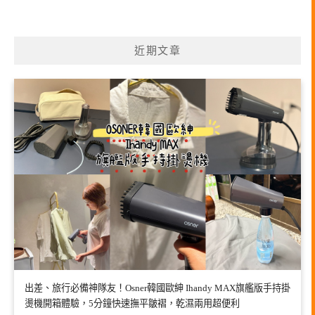
近期文章
出差、旅行必備神隊友！Osner韓國歐紳 Ihandy MAX旗艦版手持掛
燙機開箱體驗，5分鐘快速撫平皺褶，乾濕兩用超便利