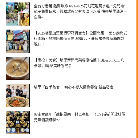
全台夯番薯 熱到爆炸 6/21–8/25花啦花啦玩水趣 ‘’免門票’’
親子免費玩水、體驗課程又有表演可以看 快來埔里清涼一
夏囉~
【2025埔里加賀屋行李箱特賣會】全面開跑！ 超夯前開式
行李箱、登機箱最低只要 $990 起，暑假旅遊換新箱就趁
現在！
【南投〡美食】埔里新開粵菜餐廳推薦｜Blossom Chi 八
蔘聚 用粵菜美味說故事
埔里「四季蒸宴」 初心不變永續綠餐食 新品發表
紫南宮龍年「龍抱風雨」錢母亮相 12/31提前開放排隊
元旦領錢母囉～