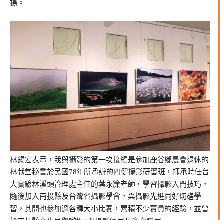
揚。
林錫宏表示，我與攝影的第一次接觸是參加鹿谷鄉農會退休的
林献堂秘書於民國78年所承辦的四健攝影研習班，師承時任台
大實驗林溪頭管理處主任的葉永簾老師，學習攝影入門技巧，
隨後加入南投縣及台灣省攝影學會，與攝影先進同好切磋學
習，其間也參加過各種大小比賽，累積不少寶貴的經驗，並曾