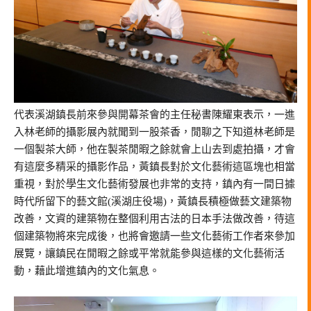
代表溪湖鎮長前來參與開幕茶會的主任秘書陳耀東表示，一進
入林老師的攝影展內就聞到一股茶香，閒聊之下知道林老師是
一個製茶大師，他在製茶閒暇之餘就會上山去到處拍攝，才會
有這麼多精采的攝影作品，黃鎮長對於文化藝術這區塊也相當
重視，對於學生文化藝術發展也非常的支持，鎮內有一間日據
時代所留下的藝文館(溪湖庄役場)，黃鎮長積極做藝文建築物
改善，文資的建築物在整個利用古法的日本手法做改善，待這
個建築物將來完成後，也將會邀請一些文化藝術工作者來參加
展覽，讓鎮民在閒暇之餘或平常就能參與這樣的文化藝術活
動，藉此增進鎮內的文化氣息。