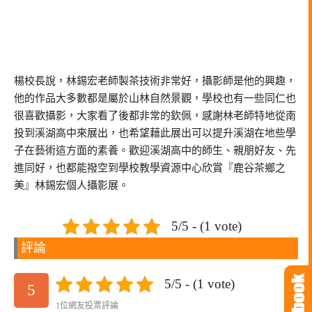
楊校長說，林錫宏老師製茶技術非常好，攝影師是他的興趣，
他的作品大多數都是屬於山林自然景觀，學校也有一些同仁也
很喜歡攝影，大家看了後都非常的欽佩，感謝林老師特地從南
投到溪湖高中來展出，也希望藉此展出可以提升溪湖在地些學
子在藝術這方面的素養。歡迎溪湖高中的師生、親朋好友、先
進同好，也都能撥空到學校教學資源中心欣賞『鹿谷茶鄉之
美』林錫宏個人攝影展。
5/5 - (1 vote)
評論
5/5 - (1 vote)
5
1位網友投票評論