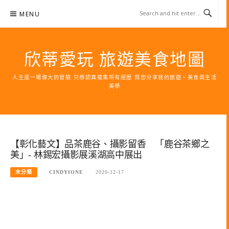
Skip
MENU
to
content
欣蒂愛玩 旅遊美食地圖
人生是一場偉大的冒險 只想認真搜集所有經歷 與您分享我的旅遊、美食與生活
美學
【彰化藝文】品茶鹿谷、攝影留香 「鹿谷茶鄉之
美」- 林錫宏攝影展溪湖高中展出
未分類
CINDYIONE
2020-12-17