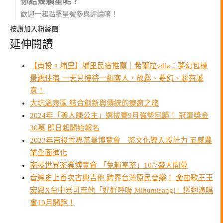
你給幾顆星呢？
歡迎一起點擊星號參與評論唷！
按讚加入粉絲團
延伸閱讀
【南投。埔里】埔里民宿推薦｜希爾拉villa：夢幻包棟
景觀住宿 一天只接待一組客人，放鬆、夢幻、超有誠
意！
大坑溫泉區 結合創新與傳統的療癒之旅
2024年「美人腿公主」選拔賽9月強勢回歸！ 冠軍獎金
30萬 即日起開始報名
2023年南投世界茶業博覽會 茶文化導入設計力 五感農
業全面進化
南投世界茶業博覽會 「兔韻享茶」10/7盛大開幕
音樂史上首次古典吉他 跨界台灣原民音樂！ 金曲歌王王
宏恩X台中米可吉他「好好呼吸 Mihumisang!」巡迴演唱
會10月開跑！