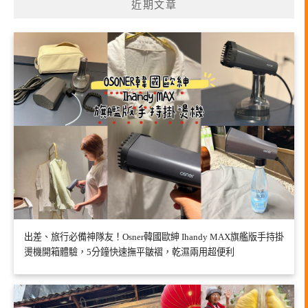
近期文章
出差、旅行必備神隊友！Osner韓國歐紳 Ihandy MAX旗艦版手持掛
燙機開箱體驗，5分鐘快速撫平皺褶，乾濕兩用超便利