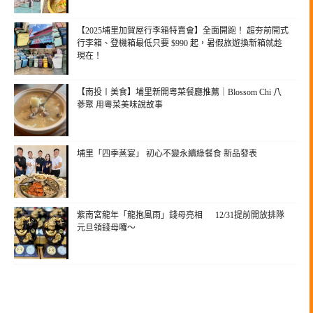
【2025埔里加賀屋行李箱特賣會】全面開跑！ 超夯前開式
行李箱、登機箱最低只要 $990 起，暑假旅遊換新箱就趁
現在！
【南投〡美食】埔里新開粵菜餐廳推薦｜Blossom Chi 八
蔘聚 用粵菜美味說故事
埔里「四季蒸宴」 初心不變永續綠餐食 新品發表
紫南宮龍年「龍抱風雨」錢母亮相 12/31提前開放排隊
元旦領錢母囉～