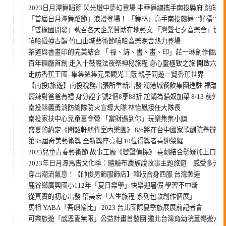
2023日月潭舞蹈節 閃光燈中夢幻登場 中華舞總攜手南投縣府 跳向
「首屆日月潭舞蹈節」浪漫登場！ 「舞林」高手南投飆舞 ‘’好攝‘’獎
「雙橡園開發」號召各大企業贊助在地藝文 「灣聲七夕音樂會」連
嘻哈碰撞古韻 竹山山城藝術節嘻哈音樂晚會熱力登場
茶道與書畫印的完美結合 「 禪、詩、書、畫、印」莊一琳創作個
百年糖廠首創 走入十鼓魔法夜祭神秘旅程 身心靈極致之旅 開啟六感
走訪香蕉王國- 集集鎮集元果觀光工廠 親子同遊一覽香蕉世界
【南投l旅遊】南投稅務出張所重新出發 潮港城餐飲集團進駐-福瑞
嚮辣對爸爸有禮 身分證字號2個8享88折 尬鍋為貓奴加菜 8/13 前
南投縣義勇消防總隊防火宣導大隊 林怡鳳接任大隊長
南投家扶中心兒童夏令營 「當財遇到你」玩樂集集小鎮
盛夏的約定《聞韶軒絲竹室內樂團》 8/6將在台中國家歌劇院舉辦年
第35屆奇美藝術獎 全新獎座亮相 10位得獎者喜迎榮耀
2023兒童青春藝術節 故事工廠《變聲偵探》 喜劇結合懸疑加上口
2023年日月潭馬告文化季：體驗布農族說故事主題旅遊 感受多元
穿出潮流氣息！【帥俊男飾服飾店】韓版合身西服 台灣製造
鹿谷鄉廣興國小112年「夏日樂學」快樂迎暑假 學習不中斷
從真實的初心出發 葉美宏「人生旅程-系列包款創作個展」
馬祖 YABA「吾嶼輪比」 2023 台北國際夏季旅展展前記者會
可樂旅遊「感恩愛無限」公益計畫首發團 邀北台灣育幼院童暢遊六福