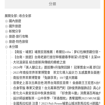
分類
展開全部
|
收合全部
國內旅遊
國外旅遊
新聞分享
旅遊-旅行攻略
旅遊-特色旅宿
未分類
【南投。埔里】埔里民宿推薦｜希爾拉villa：夢幻包棟景觀住宿 
【台南。旅遊】台南老爺行旅甘粹餐廳春季新菜5月登場！主菜680元起
大坑溫泉區 結合創新與傳統的療癒之旅
2024年「美人腿公主」選拔賽9月強勢回歸！ 冠軍獎金30萬 即日起
2023年南投世界茶業博覽會 茶文化導入設計力 五感農業全面進化
南投世界茶業博覽會 「兔韻享茶」10/7盛大開幕
音樂史上首次古典吉他 跨界台灣原民音樂！ 金曲歌王王宏恩X台中米可吉他
合身窄版 專業又便宜！台北萬華西門町【帥俊男飾服飾店】真心推
彰化北斗奠安宮前中秋美食踩街 「好食寶斗邀」消費滿百再抽大獎
設計師返鄉製茶，山中茶學-「茶香酣枕」勇奪國際2023 MUSE設
全國馬拉松迷 注意！2023 Puli Power埔里山城派對馬拉松-8道國六 10