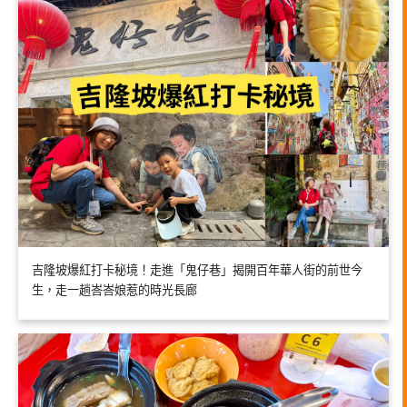
吉隆坡爆紅打卡秘境！走進「鬼仔巷」揭開百年華人街的前世今
生，走一趟峇峇娘惹的時光長廊