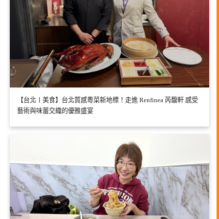
【台北〡美食】台北質感粵菜新地標！走進 Renfinea 芮馥軒 感受
藝術與味蕾交織的優雅盛宴