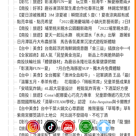
【彰化｜旅遊】彰濱海FUN一夏 玩立槳、搭海牛、解憂療癒兩天一
【南投｜好茶】鹿谷凍頂茶葉生產合作社春茶比賽 林錫宏榮獲烏龍
【夏日涼被推薦】3M 涼夏被｜瞬間涼感 5 度C！夏夜涼爽超有感
點亮幸福、點亮希望 「2022鹿港慶端陽-小鎮光影藝術節」2日點
【南投｜旅遊】埔里桃米親水公園翻新啟用 「2022埔里親水節」6/
【南投｜旅遊】夏天一起玩水趣 桃米澀水「水水」出擊 跟著蝴蝶
日月潭區丹大布農部落 馬告香氛產業沉浸式遊程新體驗
【台中｜美食】台南超浮誇海鮮鍋燒意麵「金三益」插旗台中一中商
【全家超商】超人氣「晁堃黃金泡菜」 新品上市爽脆熱銷中
南投扶輪社捐「體健器材」為鹿谷永隆社區長輩健康把關
「彰濱海FUN一夏」 7月白色海豚屋SUP、獨木舟免費體驗
【台中｜美食】全台獨家「澳洲全血和牛」、冠軍調酒 王品「最肉
『溫馨五月‧奉茶有禮』 花壇國小「隔板茶席」兒童茶藝成果展暨
「安晴氣炸鍋」4L超大容量設計 輕鬆氣炸宵夜、下酒菜好方便
【南投｜旅遊】Cona’s妮娜愛心巧克力專車 兒童節傳遞巧克力知識
首間國際私校「清華STEAM學校」認證 Edu-Aequitas與卡爾教育
【台中美食】台中千葉火鍋文心尊爵館 推限量版「草莓季」草莓吃
紫南宮擲筊請示土地公 阿北說不發錢母、不吃丁酒
【彰化｜美食】“氣炸了～” 北斗「非吃不可」排隊美食「龍 鹽酥
【旅遊】國姓「小品真柏盆栽DIY」 動手雕塑療癒小物
【南投｜冷凍宅配】埔里「樂川茶食」推純素冷凍料理包 就素要一