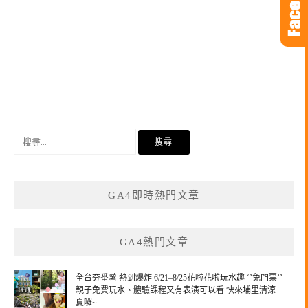
搜
尋
關
鍵
GA4即時熱門文章
字:
GA4熱門文章
全台夯番薯 熱到爆炸 6/21–8/25花啦花啦玩水趣 ‘’免門票’’
親子免費玩水、體驗課程又有表演可以看 快來埔里清涼一
夏囉~