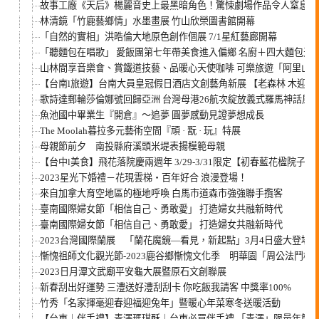
故事工廠《天后》楊麗音史上最黑暗角色！驚悚劇場作品令人窒息！
林清鏡「竹鹿藝鄉情」水墨畫展 竹山欣榮圖書館開幕
「自然的實相」洪晧倫大地原色創作個展 7/1星紅藝廊開幕
「聽麵包在唱歌」 愛飯團第七年帶美食進入偏鄉 名廚＋四大麵包天
山林間享音樂會、賞鐵道技藝、品暖心天使咖啡 可樂旅遊「阿里山
【台南l旅遊】台南大員皇冠假日酒店文創藝角新展 【老森林 木迎40
歌詩達郵輪莎倫娜號回歸亞洲 台灣母港26航次綻放義式羅馬神話風情
魚池國中畢業生『開倉』～追夢 圓夢感動見證夢想成長
The Moolah暮拉多元藝術空間『頑 · 翫 · 玩』特展
母親節前夕 南投縣府溪頭米堤表揚模範母親
【台中l美食】飛花落院慶兩週年 3/29-3/31限定【初春藍花楹院子
2023星光下婚禮－花現雲梯‧百年好合 浪漫登場！
來自加拿大育空地區的極地呼喚 白馬市道森市強強聯手攬客
臺南國際婦女節「相信自己、勇敢愛」 打造婦女共融新時代
臺南國際婦女節「相信自己、勇敢愛」 打造婦女共融新時代
2023台灣國際蘭展 「蘭花魔鏡—看見，新起點」3月4日盛大登場
慚愧祖師文化觀光節-2023鹿谷鄉慚愧文化季 明華園「周公法鬥
2023日月潭文武廟平安龜大展暨原石文創聯展
新春刮出好運勢 三澧送好澧刮刮卡 你吃飯我請客 中獎率100%
竹秀「名家揮毫迎春迎福迎兔年」暨暖心年菜寒冬送暖活動
【台東｜伴手禮】青澤瑪琪酥｜台東必買伴手禮 「青澤」限量年節