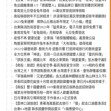
免出國搬重鍋 1/5「德國雙人」超級品牌日 鐵粉買到賺到笑開懷
紫南宮元旦發金兔年錢母 10萬信眾冒雨排隊領取
南投縣辦跨年不忘拼經濟！ 許淑華偕近萬民眾倒數迎新年期願南投
2023兔來運轉 微熱山丘推出新年限定「六小福」禮盒
台東縣消防局首發2023年「猛男美女」電子月曆 提供免費下載
紫南宮兔年「金兔錢母」亮相發表 元旦免費發送
疫情不再 健康加愛 企業捐「綠原酸體驗組」義賣做公益
陶藝家蔡明男創作兔年系列茶倉 「大有錢兔」值得收藏
2022小鎮藝術節–藝術方舟 迴藝共響 打造跨域旅行的藝術盛宴
全方位男神「坤達」 百貨一日店長用德國雙人搞定「愛的料理」 !
「邵族王國」開國元年 南投企業贊助「親愛愛樂」氫水機守護原民
【南投｜旅遊】南投星空季-最高海拔星空派對 11/4相約在鳶峰
台灣之光！ 世界甜點藝術大賽 台灣選手王家承、童怡靜獲最佳團隊
「草嶺森林祭｜沉浸式體驗」由五感森林體驗出發 為山林注入不同的
茶香四溢煙花綻放十月間 創意調飲顛覆味蕾 潭日月&桃城茶樣子 最
【南投】雙十國慶連假 10/9紫南宮號召捐熱血送招財錢母
埔里吉祥物噗哩亮相一周年 揪百人歡慶滿周歲
日月潭香氛引導師授證 手作香水2.0正式發表
【雲林口湖旅遊】乘著海風藝起去旅行！「藝」起去口湖農漁深度體
台東6.4地震 縣長饒慶鈴開設震災「1級應變中心」