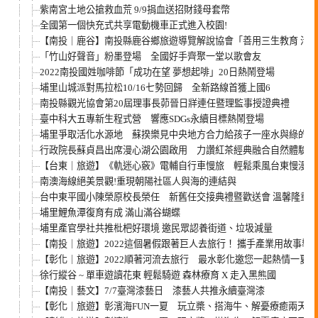
紫南宮土地公搶救血荒 9/9捐血送招財錢母套幣
全國第一個快充式共享電動機車正式進入校園!
【南投｜鹿谷】南投縣鹿谷鄉旅遊導覽解說協會「善用三生教育 活
「竹山好聲音」粉墨登場 全國好手齊聚一堂以歌會友
2022南投國姓咖啡節「成功在望 夢想起啡」20日熱鬧登場
埔里山城派對馬拉松10/16七勢回歸 全新路線首獲上國6
南投縣觀光協會第20屆理事長茆晉日牂連任暨理監事授證典禮
臺中科大五專新生程式營 響應SDGs永續目標熱鬧登場
埔里爭取活化水源地 蘇揆樂見中央地方合力給孩子一座水與綠的公
行政院長蘇貞昌出席漫心湖公園啟用 力讚紅茶經典融合自然體驗成
【台東｜旅遊】《軌迷心竅》電輔自行車慢旅 輕鬆乘風台東慢漫遊
南澳海線絕美景觀!重現朝陽社區人與海的連結與
台中東平國小陳榮原校長榮任 新舊任交接典禮暨歡送會 溫馨隆重
埔里鯉魚潭復育有成 滿山滿谷蝴蝶
埔里產官學社共推枇杷好環境 邀民眾認養街道、垃圾減量
【南投｜旅遊】2022這個暑假跟著巨人去旅行！ 攜手產業用故事導
【彰化｜旅遊】2022順著河流去旅行 最水彰化邀您一起熱情一夏
徐行縱谷 ~ 單車遊讀花東 輕鬆騎遊 森林療育 X 走入黑熊國
【南投｜藝文】7/7臺灣漆藝日 漆藝人共推永續臺灣漆
【彰化｜旅遊】彰濱海FUN一夏 玩立槳、搭海牛、解憂療癒兩天一