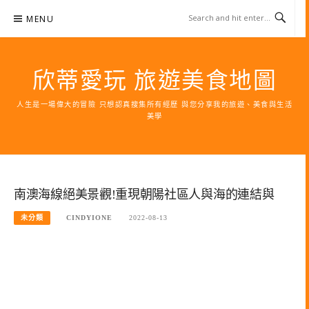
Skip
MENU
to
content
欣蒂愛玩 旅遊美食地圖
人生是一場偉大的冒險 只想認真搜集所有經歷 與您分享我的旅遊、美食與生活
美學
南澳海線絕美景觀!重現朝陽社區人與海的連結與
未分類
CINDYIONE
2022-08-13