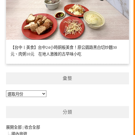
【台中〡美食】台中24小時銅板美食！原公園路黑白切炒麵30
元、肉粥10元 在地人激推的古早味小吃
彙整
彙
整
分類
展開全部
|
收合全部
國內旅遊