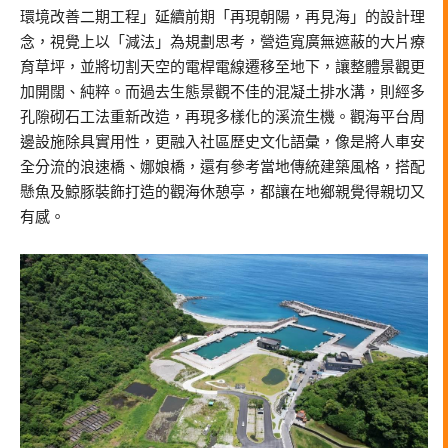
環境改善二期工程」延續前期「再現朝陽，再見海」的設計理
念，視覺上以「減法」為規劃思考，營造寬廣無遮蔽的大片療
育草坪，並將切割天空的電桿電線遷移至地下，讓整體景觀更
加開闊、純粹。而過去生態景觀不佳的混凝土排水溝，則經多
孔隙砌石工法重新改造，再現多樣化的溪流生機。觀海平台周
邊設施除具實用性，更融入社區歷史文化語彙，像是將人車安
全分流的浪速橋、娜娘橋，還有參考當地傳統建築風格，搭配
懸魚及鯨豚裝飾打造的觀海休憩亭，都讓在地鄉親覺得親切又
有感。