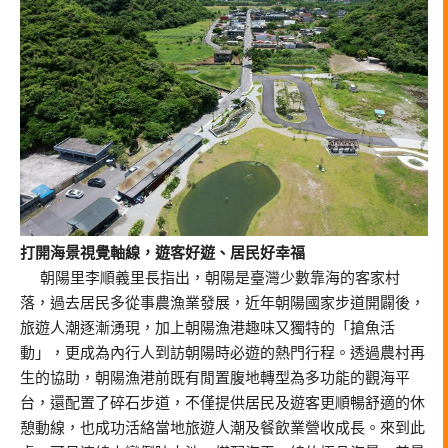
打開海景視覺軸線，遊客好遊、居民好幸福
朝陽里李順義里長指出，朝陽是臺灣少數靠海的客家村
落，過去居民多從事農漁業發展，近年朝陽國家步道開闢後，
旅遊人潮逐漸湧現，加上朝陽漁港趣味又獨特的「搶魚活
動」，更成為內行人到訪朝陽時必遊的熱門行程。透過農村再
生的協助，朝陽漁港前既有閒置腹地轉型為多功能的觀海平
台，還配置了碎石步道，不僅提供居民及遊客更順暢舒適的休
憩動線，也成功活絡當地旅遊人潮及餐飲業營收成長。來到此