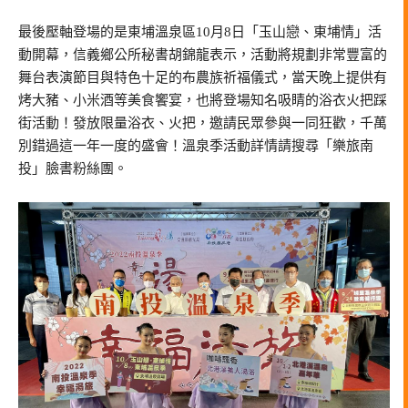
最後壓軸登場的是東埔溫泉區10月8日「玉山戀、東埔情」活
動開幕，信義鄉公所秘書胡錦龍表示，活動將規劃非常豐富的
舞台表演節目與特色十足的布農族祈福儀式，當天晚上提供有
烤大豬、小米酒等美食饗宴，也將登場知名吸睛的浴衣火把踩
街活動！發放限量浴衣、火把，邀請民眾參與一同狂歡，千萬
別錯過這一年一度的盛會！溫泉季活動詳情請搜尋「樂旅南
投」臉書粉絲團。