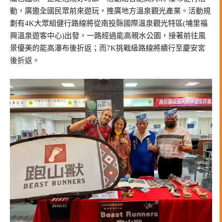
動，廣邀全國民眾前來遊玩，推廣地方溫泉觀光產業。活動規
劃有4K大眾組健行路線將從南投縣國際溫泉觀光特區(埔里福
興溫泉遊客中心)出發，一路經過能高親水公園，接著前往風
景優美的能高瀑布後折返；而7K挑戰級路線將續行至慶安宮
後折返。