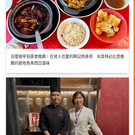
吉隆坡甲洞美食推薦｜在地人也愛的興記肉骨茶 米其林必比登推
薦的道地馬來西亞滋味