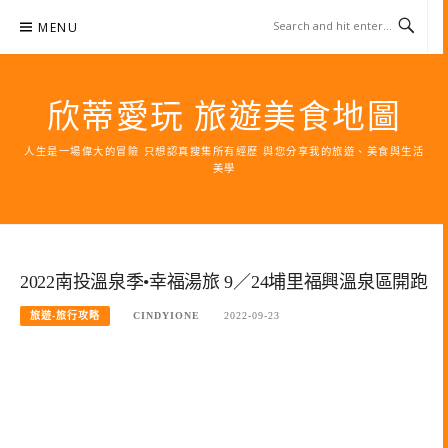
Skip
MENU
to
content
欣蒂愛玩 旅遊美食地圖
人生是一場偉大的冒險 只想認真搜集所有經歷 與您分享我的旅遊、美食與生活
美學
2022南投溫泉季•幸福湯旅 9／24埔里福興溫泉區開跑
旅遊-旅行攻略
CINDYIONE
2022-09-23