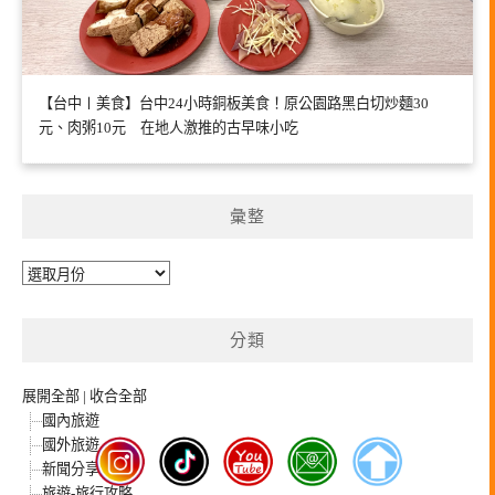
【台中〡美食】台中24小時銅板美食！原公園路黑白切炒麵30
元、肉粥10元 在地人激推的古早味小吃
彙整
彙
整
分類
展開全部
|
收合全部
國內旅遊
國外旅遊
新聞分享
旅遊-旅行攻略