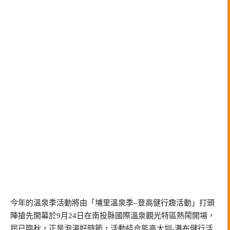
今年的溫泉季活動將由「埔里溫泉季–登高健行趣活動」打頭
陣搶先開幕於9月24日在南投縣國際溫泉觀光特區熱鬧開場，
屆已臨秋，正是泡湯好時節，活動結合能高大圳-瀑布健行活