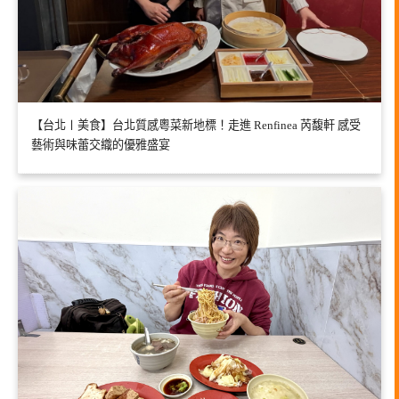
【台北〡美食】台北質感粵菜新地標！走進 Renfinea 芮馥軒 感受
藝術與味蕾交織的優雅盛宴