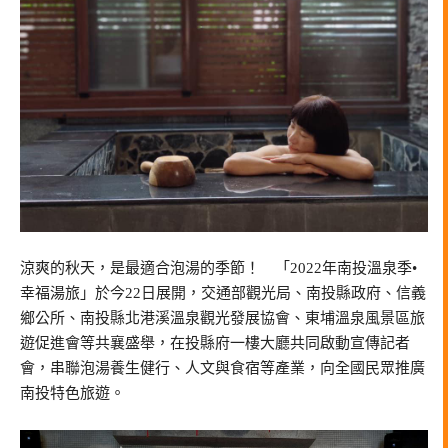
涼爽的秋天，是最適合泡湯的季節！ 「2022年南投溫泉季•
幸福湯旅」於今22日展開，交通部觀光局、南投縣政府、信義
鄉公所、南投縣北港溪溫泉觀光發展協會、東埔溫泉風景區旅
遊促進會等共襄盛舉，在投縣府一樓大廳共同啟動宣傳記者
會，串聯泡湯養生健行、人文與食宿等產業，向全國民眾推廣
南投特色旅遊。