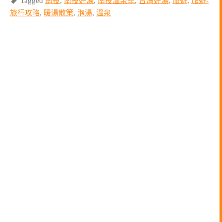
Tagged
南投
,
南投好湯
,
南投溫泉季
,
台灣好湯
,
旅遊
,
旅遊-
旅行攻略
,
暖湯散策
,
泡湯
,
溫泉