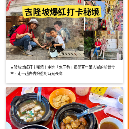
吉隆坡爆紅打卡秘境！走進「鬼仔巷」揭開百年華人街的前世今
生，走一趟峇峇娘惹的時光長廊