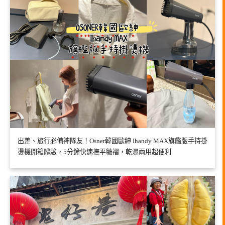
出差、旅行必備神隊友！Osner韓國歐紳 Ihandy MAX旗艦版手持掛
燙機開箱體驗，5分鐘快速撫平皺褶，乾濕兩用超便利