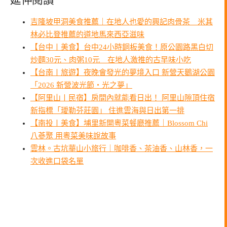
吉隆坡甲洞美食推薦｜在地人也愛的興記肉骨茶 米其
林必比登推薦的道地馬來西亞滋味
【台中〡美食】台中24小時銅板美食！原公園路黑白切
炒麵30元、肉粥10元 在地人激推的古早味小吃
【台南〡旅遊】夜晚會發光的夢境入口 新營天鵝湖公園
「2026 新營波光節・光之夢」
【阿里山〡民宿】房間內就能看日出！ 阿里山隙頂住宿
新指標「璦勒芬莊園」 住進雲海與日出第一排
【南投〡美食】埔里新開粵菜餐廳推薦｜Blossom Chi
八蔘聚 用粵菜美味說故事
雲林。古坑華山小旅行｜咖啡香、茶油香、山林香，一
次收進口袋名單