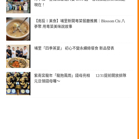
現在！
【南投〡美食】埔里新開粵菜餐廳推薦｜Blossom Chi 八
蔘聚 用粵菜美味說故事
埔里「四季蒸宴」 初心不變永續綠餐食 新品發表
紫南宮龍年「龍抱風雨」錢母亮相 12/31提前開放排隊
元旦領錢母囉～