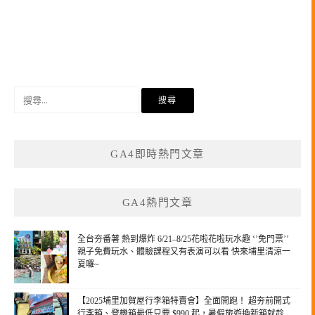
搜
尋
關
鍵
GA4即時熱門文章
字:
GA4熱門文章
全台夯番薯 熱到爆炸 6/21–8/25花啦花啦玩水趣 ‘’免門票’’
親子免費玩水、體驗課程又有表演可以看 快來埔里清涼一
夏囉~
【2025埔里加賀屋行李箱特賣會】全面開跑！ 超夯前開式
行李箱、登機箱最低只要 $990 起，暑假旅遊換新箱就趁