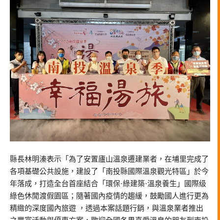
縣長林明溱表示「為了安置廬山溫泉遷建業者，在埔里完成了
各項基礎公共設施，建設了「南投縣國際溫泉觀光特區」於今
年落成，打造全台首座結合「環保·綠建築·溫泉養生」國際级
綠色休閒渡假園區；隨著國內疫情的趨緩，鼓勵國人進行更為
精緻的深度國內旅遊 ，透過本案話題行銷，與溫泉業者推出