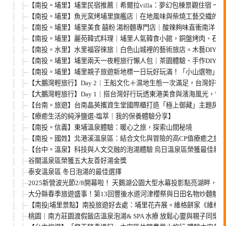
【南投。埔里】埔里民宿推薦｜希爾拉villa：夢幻包棟景觀住宿 
【南投。埔里】魚光窯烤埔里旗艦店｜在地風味與柴燒工藝交織的窯
【南投。埔里】埔里美食 囍粉 湯粉麵專門店｜酸辣夠味直衝南洋！再
【南投。埔里】麗苑韓式料理｜埔里人氣韓食小館，銅盤烤肉、石鍋
【南投。水里】水里福容徠旅｜白色山城裡的藝術旅店 × 木藝DIY ×
【南投。埔里】埔里兩天一夜輕旅行懶人包｜茶園體驗、手作DIY、
【南投。埔里】埔里親子旅遊新地標一日玩好玩滿！「小山選物」逛市
【大鵬灣輕旅行】Day 2｜王船文化＋濕地生態一次滿足，台灣好行
【大鵬灣輕旅行】Day 1｜搭台灣好行玩透東港美食與濱海風光，懶
【台南。旅遊】台南晶英攜資生堂國際櫃打造「極上御藏」主題房 
【療癒生活的純淨鹽選-塩萃｜我的保養體驗分享】
【南投。信義】東埔溫泉體驗：暖心之旅，探索山間秘境
【南投。國姓】北港溪溫泉區：結合文化與冒險的高CP值療癒之旅
【台中。溫泉】科技與人文交融的泡湯體驗 烏日溫泉區榮獲最佳新
谷關溫泉區榮獲五大友善好湯金獎
泰安溫泉區 冬日泡湯的最佳選擇
2025新營波光節2/8開幕啦！ 天鵝湖公園大型水幕投影點亮湖畔，
大分縣春季旅遊盛事！第13回豐後水道河津櫻祭與日田名物炒麵魅力
【南投|埔里景點】南投旅遊好去處：埔里花卉展 × 維格餅家《維格
桃園｜南方莊園渡假飯店溫泉泡湯& SPA 水療 放鬆心靈與親子同樂