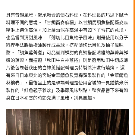
具有音韻風雅、起承轉合的懷石料理，在料理長的巧思下賦予
料理不同的意境。「甘鯛蕎麥麻糬」以甘鯛馬頭魚搭配蕎麥麻
糬淋上柴魚高湯，加上蘿蔔泥在高湯中有如下了雪花的意境，
也品嘗到清甜風味。「薄切比目魚柚子風味」則是使用以分子
料理手法將橄欖油製作成晶球，搭配薄切比目魚及柚子風味
醬。「鯛魚蕪菁煮」可品嘗到鮮甜的真鯛搭配清雅的蕪菁與鮮
嫩的菠菜。而這道「秋田牛白神蔥捲」則是選用秋田牛切成薄
片後包卷著秋田的白神蔥搭配料理長特製醬汁進行燒烤。 還
有來自日本東北的宮城金華鯖魚及青森蘋果製作的「金華鯖魚
林檎卷」，最後呈上的是現場料理是使用宮城的一見鍾情米所
製作的「鮭魚親子雜炊」及季節風味甜點，整套品嘗下來有如
身在日本初雪的時節充滿了風雅，別具風趣。