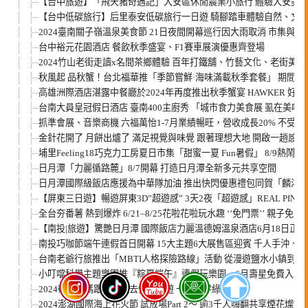
【台中旅遊】「飛天豬奇遇記」大安區休閒農業小旅行 體驗大安美
【台中低碳旅行】后里泰安低碳旅行一日遊 騎腳踏車體驗自然、文
2024臺南關子嶺溫泉美食節 21日夜間開幕巡行因大雨取消 市集與
台中裕元花園酒店 餐飲秋季盛宴、F1賽車展演優惠齊登場
2024竹山老街走讀x名間茶鄉體驗 百年打鐵舖、竹藝文化、老街
秋風起 品秋蟹！台北福華推「季節嘗鮮·海味滿載秋季套餐」 期間
高雄洲際酒店湛露中餐廳於2024年再度推出秋季蟹宴 HAWKER 
台南大員皇冠假日酒店 臺南400主廚秀 「城市食力美食展 虱在美味
抓準會展、音樂商機 六福萬怡1-7月業績暢旺，營收成長20% 不受
金針花開了 月餅出爐了 滿足視覺與味覺 跟著理想大地 開啟一趟感
埔里Feeling18巧克力工房夏日市集「甜蜜一夏 Fun暑假」 8/9熱鬧登
日月潭「力麗循路麓」8/7開幕 打造日月潭全新多元共享空間
日月潭國際級飯店應援為中華隊加油 推出快閃優惠禮包同賀「麟洋配
【屏東三日遊】暢遊屏東3D”超遊感” 3天2夜「超遊感」REAL PI
全台夯番薯 熱到爆炸 6/21–8/25花啦花啦玩水趣 ‘’免門票’’ 
【南投|旅遊】驚艷日月潭 國際飯店力麗溫德姆溫泉酒店6月18日正
南投巧咖節端午連假首日開幕 15大主題6大展售區迎賓 千人手沖
台南老爺行旅推出「MBTI人格探險路線」活動 從漫遊鹽水小鎮到傳
小叮噹科學主題樂園推『粽夏端午』連假玩樂園 6月壽星免費入園
2024帶著媽媽跟著蝴蝶去低碳旅遊 一起淨零綠悠遊
2024澎湖國際海上花火節 試放場Part 2～ 逾3千人嗨翻共享煙花燦爛