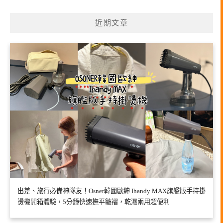
近期文章
出差、旅行必備神隊友！Osner韓國歐紳 Ihandy MAX旗艦版手持掛
燙機開箱體驗，5分鐘快速撫平皺褶，乾濕兩用超便利