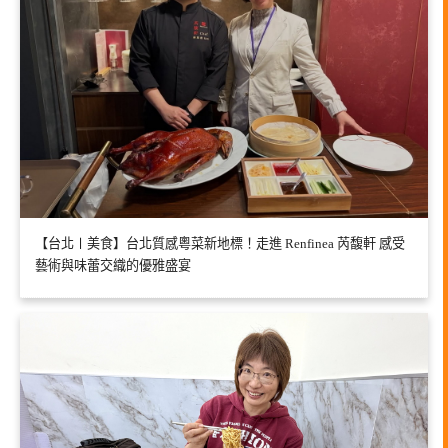
【台北〡美食】台北質感粵菜新地標！走進 Renfinea 芮馥軒 感受
藝術與味蕾交織的優雅盛宴