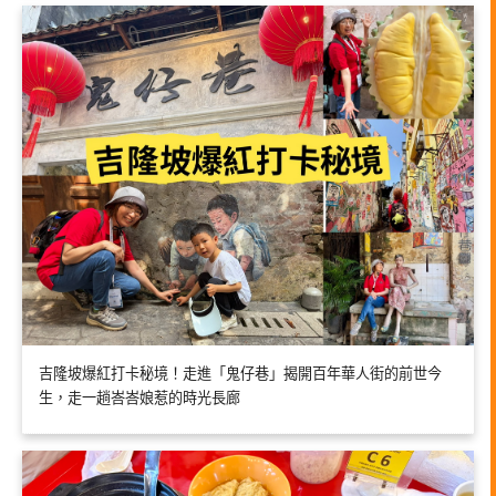
吉隆坡爆紅打卡秘境！走進「鬼仔巷」揭開百年華人街的前世今
生，走一趟峇峇娘惹的時光長廊