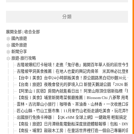
分類
展開全部
|
收合全部
國內旅遊
國外旅遊
新聞分享
旅遊-旅行攻略
吉隆坡爆紅打卡秘境！走進「鬼仔巷」揭開百年華人街的前世今生，
吉隆坡甲洞美食推薦｜在地人也愛的興記肉骨茶 米其林必比登推薦
【台中〡美食】台中24小時銅板美食！原公園路黑白切炒麵30元、肉
【台南〡旅遊】夜晚會發光的夢境入口 新營天鵝湖公園「2026 新
【阿里山〡民宿】房間內就能看日出！ 阿里山隙頂住宿新指標「璦勒
【南投〡美食】埔里新開粵菜餐廳推薦｜Blossom Chi 八蔘聚 用粵
雲林。古坑華山小旅行｜咖啡香、茶油香、山林香，一次收進口袋名
匠心山縣・竹山工藝市集｜11月來竹山老街走讀吃美食，玩花弄竹、
出國旅行免換卡神器｜【QK eSIM 全球上網】一鍵啟用 輕鬆搞定
【南投〡旅遊】日月潭綠能電動船深度旅遊體驗報導｜包船、DIY、
【南投。埔里】敲敲木工房｜在童話世界裡打造一個自己專屬的音樂