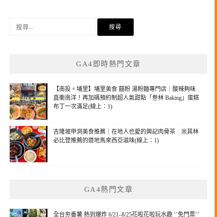
搜
尋
關
鍵
GA4即時熱門文章
字:
【南投。埔里】埔里美食 囍粉 湯粉麵專門店｜酸辣夠味
直衝南洋！再加碼預約制超人氣甜點「叁林 Baking」蛋糕
布丁一次滿足(線上：1)
吉隆坡甲洞美食推薦｜在地人也愛的興記肉骨茶 米其林
必比登推薦的道地馬來西亞滋味(線上：1)
GA4熱門文章
全台夯番薯 熱到爆炸 6/21–8/25花啦花啦玩水趣 ‘’免門票’’