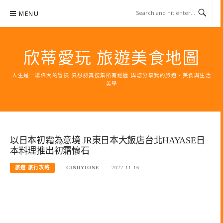
Skip
MENU
to
content
欣蒂愛玩 旅遊美食地圖
人生是一場偉大的冒險 只想認真搜集所有經歷 與您分享我的旅遊、美食與生活
美學
以日本初霜為意境 JR東日本大飯店台北HAYASE日
本料理推出初霜懷石
旅遊-旅行攻略
CINDYIONE
2022-11-16