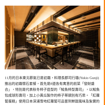
11月的日本東北節氣已是初霜，料理長郡司行雄(Yukio Gunji)
推出的初霜懷石套餐，首先是8道各有寓意的前菜「發財盛
合」，特別是代表秋冬柿子造型的「鮭魚柿型壽司」，以鮭魚
包成球形壽司，加上小黃瓜製作的柿子蒂頭別有巧思。「紅蘿
蔔蛋糕」使用日本深浦雪地紅蘿蔔可品嘗到鮮甜風味及紮實的