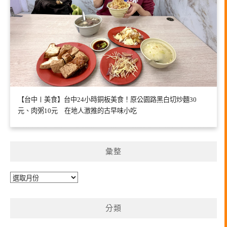
【台中〡美食】台中24小時銅板美食！原公園路黑白切炒麵30
元、肉粥10元 在地人激推的古早味小吃
彙整
彙
整
分類