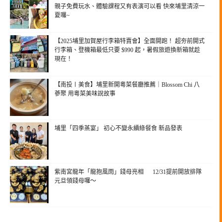
親子免費玩水、體驗課程又有表演可以看 快來埔里清涼一
夏囉~
【2025埔里加賀屋行李箱特賣會】全面開跑！ 超夯前開式
行李箱、登機箱最低只要 $990 起，暑假旅遊換新箱就趁
現在！
【南投〡美食】埔里新開粵菜餐廳推薦｜Blossom Chi 八
蔘聚 用粵菜美味說故事
埔里「四季蒸宴」 初心不變永續綠餐食 新品發表
紫南宮龍年「龍抱風雨」錢母亮相 12/31提前開放排隊
元旦領錢母囉～