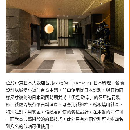
位於JR東日本大飯店台北B1樓的「HAYASE」日本料理，餐廳
設計以城堡小鎮仙台為主題，門口使用從日本訂製，與原物同
樣尺寸複刻的日本戰國時期武將「伊達 政宗」的盔甲進行裝
飾。餐廳內設有懷石料理區、割烹用餐櫃枱、鐵板燒用餐區，
特別是割烹用餐區，環繞著師傅的餐檯設計，在用餐的同時可
一面欣賞如藝術般的廚藝技巧，此外另有六個分別可容納四名
到八名的包廂可供使用。