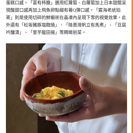
蛋糕口感。「富有柿膾」選用紅蘿蔔、白蘿蔔加上日本甜醋呈
現酸甜口感再加上飛魚卵點綴有著Q彈口感。「霰海老琥珀
寄」則是使用切碎的鮮蝦崁在晶凍內呈現下雪的視覺效果，此
外還有「松坂豬豚塩麴燒」、「陸奧灣帆立有馬煮」、「豆腐
吟釀漬」、「里芋龍田揚」等精緻前菜。