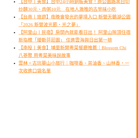
【台中〡美食】台中24小時銅板美食！原公園路黑白切
炒麵30元、肉粥10元 在地人激推的古早味小吃
【台南〡旅遊】夜晚會發光的夢境入口 新營天鵝湖公園
「2026 新營波光節・光之夢」
【阿里山〡民宿】房間內就能看日出！ 阿里山隙頂住宿
新指標「璦勒芬莊園」 住進雲海與日出第一排
【南投〡美食】埔里新開粵菜餐廳推薦｜Blossom Chi
八蔘聚 用粵菜美味說故事
雲林。古坑華山小旅行｜咖啡香、茶油香、山林香，一
次收進口袋名單