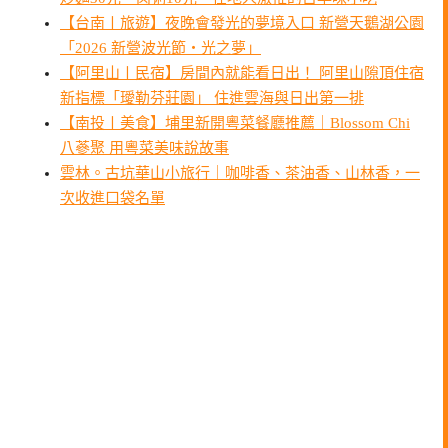
【台南〡旅遊】夜晚會發光的夢境入口 新營天鵝湖公園
「2026 新營波光節・光之夢」
【阿里山〡民宿】房間內就能看日出！ 阿里山隙頂住宿
新指標「璦勒芬莊園」 住進雲海與日出第一排
【南投〡美食】埔里新開粵菜餐廳推薦｜Blossom Chi
八蔘聚 用粵菜美味說故事
雲林。古坑華山小旅行｜咖啡香、茶油香、山林香，一
次收進口袋名單