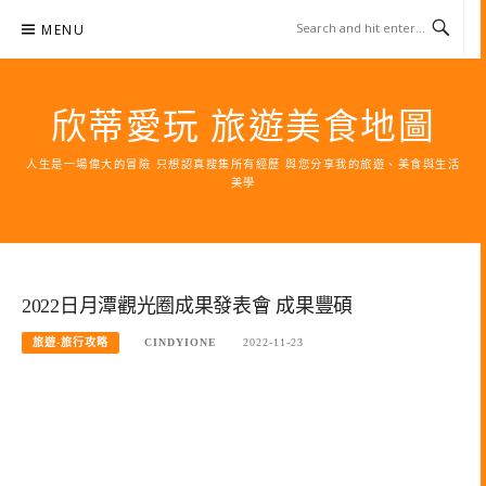
Skip
MENU
to
content
欣蒂愛玩 旅遊美食地圖
人生是一場偉大的冒險 只想認真搜集所有經歷 與您分享我的旅遊、美食與生活
美學
2022日月潭觀光圈成果發表會 成果豐碩
旅遊-旅行攻略
CINDYIONE
2022-11-23