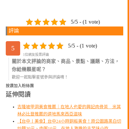
5/5 - (1 vote)
評論
5/5 - (1 vote)
5
1位網友投票評論
關於本文評論的商家、商品、景點、議題、方法，
你給幾顆星呢？
歡迎一起點擊星號參與評論唷！
按讚加入粉絲團
延伸閱讀
吉隆坡甲洞美食推薦｜在地人也愛的興記肉骨茶 米其
林必比登推薦的道地馬來西亞滋味
【台中〡美食】台中24小時銅板美食！原公園路黑白切
炒麵30元、肉粥10元 在地人激推的古早味小吃