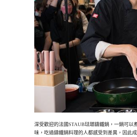
深受歡迎的法國STAUB琺瑯鑄鐵鍋，一鍋可
味，吃過鑄鐵鍋料理的人都感受到差異，因此成