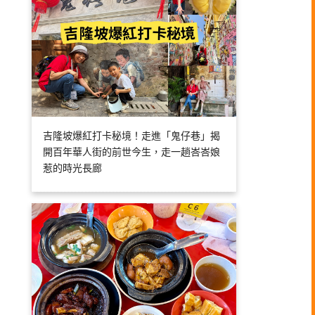
吉隆坡爆紅打卡秘境！走進「鬼仔巷」揭
開百年華人街的前世今生，走一趟峇峇娘
惹的時光長廊