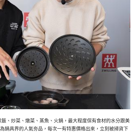
以煮飯、炒菜、燉菜、蒸魚、火鍋，最大程度保有食材的水分跟美
為鍋具界的人氣夯品，每次一有特惠價格出來，立刻被掃貨下