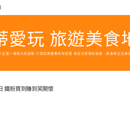
濟
蒂愛玩 旅遊美食
人生是一場偉大的冒險 只想認真搜集所有經歷 與您分享我的旅遊、美食與生活美
日 鐵粉買到賺到笑開懷