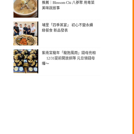
推薦｜Blossom Chi 八蔘聚 用粵菜
美味說故事
埔里「四季蒸宴」 初心不變永續
綠餐食 新品發表
紫南宮龍年「龍抱風雨」錢母亮相
12/31提前開放排隊 元旦領錢母
囉～