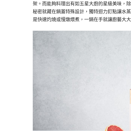
架。而能夠料理出有如五星大廚的星級美味，除
秘密就藏在鍋蓋特殊設計，獨特迴力釘點讓水蒸
是快速灼燒或慢燉煨煮，一鍋在手就讓廚藝大大