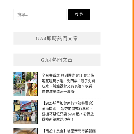
搜
尋
關
鍵
GA4即時熱門文章
字:
GA4熱門文章
全台夯番薯 熱到爆炸 6/21–8/25花
啦花啦玩水趣 ‘’免門票’’ 親子免費
玩水、體驗課程又有表演可以看
快來埔里清涼一夏囉~
【2025埔里加賀屋行李箱特賣會】
全面開跑！ 超夯前開式行李箱、
登機箱最低只要 $990 起，暑假旅
遊換新箱就趁現在！
【南投〡美食】埔里新開粵菜餐廳