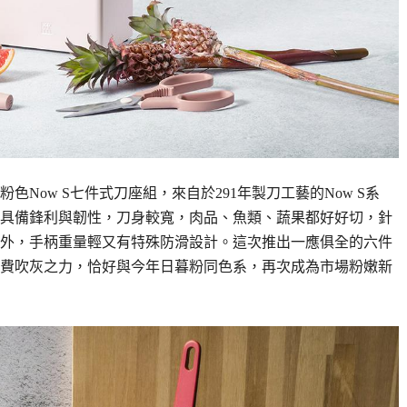
Now S七件式刀座組，來自於291年製刀工藝的Now S系
具備鋒利與韌性，刀身較寬，肉品、魚類、蔬果都好好切，針
外，手柄重量輕又有特殊防滑設計。這次推出一應俱全的六件
費吹灰之力，恰好與今年日暮粉同色系，再次成為市場粉嫩新