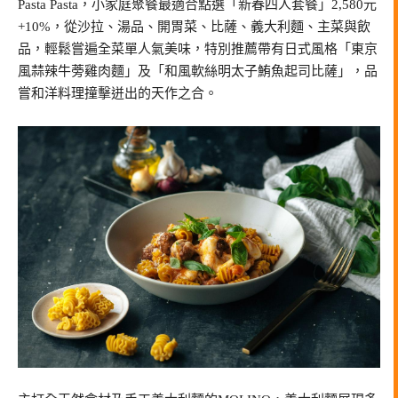
Pasta Pasta，小家庭聚餐最適合點選「新春四人套餐」2,580元
+10%，從沙拉、湯品、開胃菜、比薩、義大利麵、主菜與飲
品，輕鬆嘗遍全菜單人氣美味，特別推薦帶有日式風格「東京
風蒜辣牛蒡雞肉麵」及「和風軟絲明太子鮪魚起司比薩」，品
嘗和洋料理撞擊迸出的天作之合。