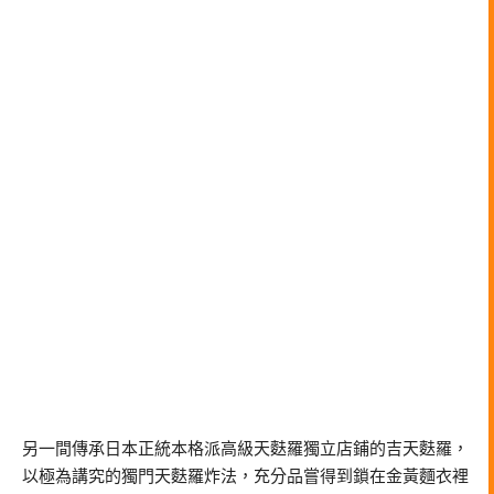
另一間傳承日本正統本格派高級天麩羅獨立店鋪的吉天麩羅，
以極為講究的獨門天麩羅炸法，充分品嘗得到鎖在金黃麵衣裡