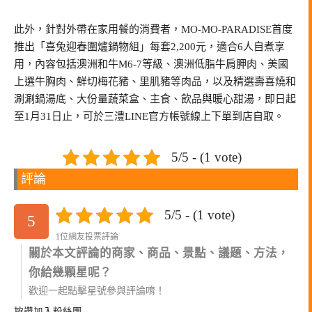
此外，針對外帶在家用餐的消費者，MO-MO-PARADISE首度
推出「喜兔迎春圍爐鍋物組」每套2,200元，適合6人自煮享
用，內容包括澳洲和牛M6-7等級、澳洲低脂牛肩胛肉、美國
上選牛胸肉、鮮切梅花豬、里肌豬等肉品，以及精選壽喜燒和
涮涮鍋湯底、大份量蔬菜盒、主食、飲品與暖心甜湯，即日起
至1月31日止，可於三澧LINE官方帳號線上下單到店自取。
5/5 - (1 vote)
評論
5/5 - (1 vote)
5
1位網友投票評論
關於本文評論的商家、商品、景點、議題、方法，
你給幾顆星呢？
歡迎一起點擊星號參與評論唷！
按讚加入粉絲團