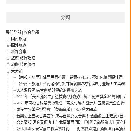
分類
展開全部
|
收合全部
國內旅遊
國外旅遊
新聞分享
旅遊-旅行攻略
旅遊-特色旅宿
未分類
【南投。埔里】埔里民宿推薦｜希爾拉villa：夢幻包棟景觀住宿 
【台南。旅遊】台南老爺行旅甘粹餐廳春季新菜5月登場！主菜680元起
大坑溫泉區 結合創新與傳統的療癒之旅
2024年「美人腿公主」選拔賽9月強勢回歸！ 冠軍獎金30萬 即日起
2023年南投世界茶業博覽會 茶文化導入設計力 五感農業全面進化
南投世界茶業博覽會 「兔韻享茶」10/7盛大開幕
音樂史上首次古典吉他 跨界台灣原民音樂！ 金曲歌王王宏恩X台中米可吉他
合身窄版 專業又便宜！台北萬華西門町【帥俊男飾服飾店】真心推
彰化北斗奠安宮前中秋美食踩街 「好食寶斗邀」消費滿百再抽大獎