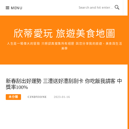
Skip
MENU
to
content
欣蒂愛玩 旅遊美食地圖
人生是一場偉大的冒險 只想認真搜集所有經歷 與您分享我的旅遊、美食與生活
美學
新春刮出好運勢 三澧送好澧刮刮卡 你吃飯我請客 中
獎率100%
未分類
CINDYIONE
2023-01-16