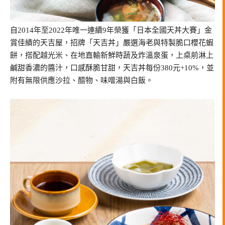
自2014年至2022年唯一連續9年榮獲「日本全國天丼大賽」金
賞佳績的天吉屋，招牌「天吉丼」嚴選海老與特製脆口櫻花蝦
餅，搭配越光米、在地直輸新鮮時蔬及炸溫泉蛋，上桌前淋上
鹹甜香濃的醬汁，口感酥脆甘甜，天吉丼每份380元+10%，並
附有無限供應沙拉、醋物、味噌湯與白飯。