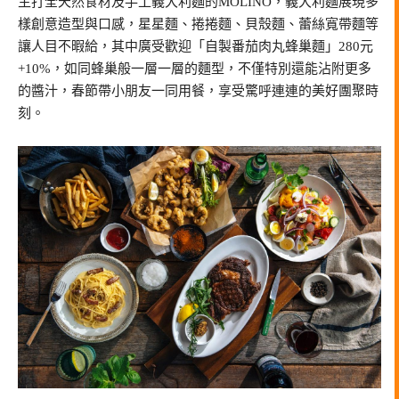
主打全天然食材及手工義大利麵的MOLINO，義大利麵展現多
樣創意造型與口感，星星麵、捲捲麵、貝殼麵、蕾絲寬帶麵等
讓人目不暇給，其中廣受歡迎「自製番茄肉丸蜂巢麵」280元
+10%，如同蜂巢般一層一層的麵型，不僅特別還能沾附更多
的醬汁，春節帶小朋友一同用餐，享受驚呼連連的美好團聚時
刻。