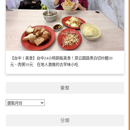
【台中〡美食】台中24小時銅板美食！原公園路黑白切炒麵30
元、肉粥10元 在地人激推的古早味小吃
彙整
彙
整
分類