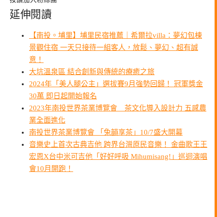
延伸閱讀
【南投。埔里】埔里民宿推薦｜希爾拉villa：夢幻包棟
景觀住宿 一天只接待一組客人，放鬆、夢幻、超有誠
意！
大坑溫泉區 結合創新與傳統的療癒之旅
2024年「美人腿公主」選拔賽9月強勢回歸！ 冠軍獎金
30萬 即日起開始報名
2023年南投世界茶業博覽會 茶文化導入設計力 五感農
業全面進化
南投世界茶業博覽會 「兔韻享茶」10/7盛大開幕
音樂史上首次古典吉他 跨界台灣原民音樂！ 金曲歌王王
宏恩X台中米可吉他「好好呼吸 Mihumisang!」巡迴演唱
會10月開跑！