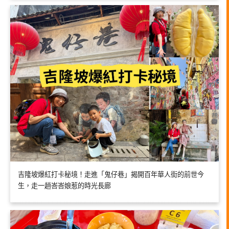
吉隆坡爆紅打卡秘境！走進「鬼仔巷」揭開百年華人街的前世今
生，走一趟峇峇娘惹的時光長廊