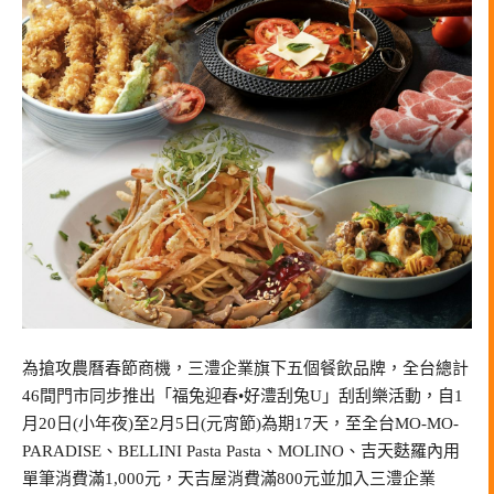
為搶攻農曆春節商機，三澧企業旗下五個餐飲品牌，全台總計
46間門市同步推出「福兔迎春•好澧刮兔U」刮刮樂活動，自1
月20日(小年夜)至2月5日(元宵節)為期17天，至全台MO-MO-
PARADISE、BELLINI Pasta Pasta、MOLINO、吉天麩羅內用
單筆消費滿1,000元，天吉屋消費滿800元並加入三澧企業