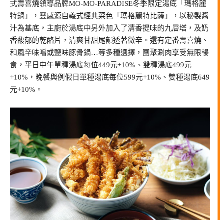
式壽喜燒領導品牌MO-MO-PARADISE冬季限定湯底「瑪格麗
特鍋」，靈感源自義式經典菜色「瑪格麗特比薩」，以秘製醬
汁為基底，主廚於湯底中另外加入了清香提味的九層塔，及奶
香馥郁的乾酪片，清爽甘甜尾韻透著微辛。還有定番壽喜燒、
和風辛味噌或鹽味豚骨鍋…等多種選擇，團聚涮肉享受無限暢
食，平日中午單種湯底每位449元+10%、雙種湯底499元
+10%，晚餐與例假日單種湯底每位599元+10%、雙種湯底649
元+10%。