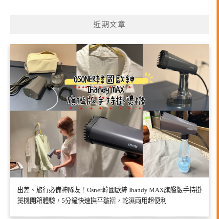
近期文章
出差、旅行必備神隊友！Osner韓國歐紳 Ihandy MAX旗艦版手持掛
燙機開箱體驗，5分鐘快速撫平皺褶，乾濕兩用超便利