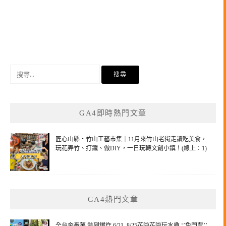
搜
尋
關
鍵
GA4即時熱門文章
字:
匠心山縣・竹山工藝市集｜11月來竹山老街走讀吃美食，
玩花弄竹、打鐵、做DIY，一日玩轉文創小鎮！(線上：1)
GA4熱門文章
全台夯番薯 熱到爆炸 6/21–8/25花啦花啦玩水趣 ‘’免門票’’