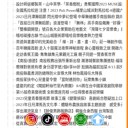
設計師返鄉製茶，山中茶學-「茶香酣枕」勇奪國際2023 MUSE設
全國馬拉松迷 注意！2023 Puli Power埔里山城派對馬拉松-8道國六 10
2023日月潭舞蹈節 閃光燈中夢幻登場 中華舞總攜手南投縣府 跳向
「首屆日月潭舞蹈節」浪漫登場！ 「舞林」高手南投飆舞 ‘’好攝‘’獎
「雙橡園開發」號召各大企業贊助在地藝文 「灣聲七夕音樂會」連
嘻哈碰撞古韻 竹山山城藝術節嘻哈音樂晚會熱力登場
茶道與書畫印的完美結合 「 禪、詩、書、畫、印」莊一琳創作個
百年糖廠首創 走入十鼓魔法夜祭神秘旅程 身心靈極致之旅 開啟六感
走訪香蕉王國- 集集鎮集元果觀光工廠 親子同遊一覽香蕉世界
【南投l旅遊】南投稅務出張所重新出發 潮港城餐飲集團進駐-福瑞
嚮辣對爸爸有禮 身分證字號2個8享88折 尬鍋為貓奴加菜 8/13 前
南投縣義勇消防總隊防火宣導大隊 林怡鳳接任大隊長
南投家扶中心兒童夏令營 「當財遇到你」玩樂集集小鎮
盛夏的約定《聞韶軒絲竹室內樂團》 8/6將在台中國家歌劇院舉辦年
第35屆奇美藝術獎 全新獎座亮相 10位得獎者喜迎榮耀
2023兒童青春藝術節 故事工廠《變聲偵探》 喜劇結合懸疑加上口
2023年日月潭馬告文化季：體驗布農族說故事主題旅遊 感受多元
穿出潮流氣息！【帥俊男飾服飾店】韓版合身西服 台灣製造
鹿谷鄉廣興國小112年「夏日樂學」快樂迎暑假 學習不中斷
從真實的初心出發 葉美宏「人生旅程-系列包款創作個展」