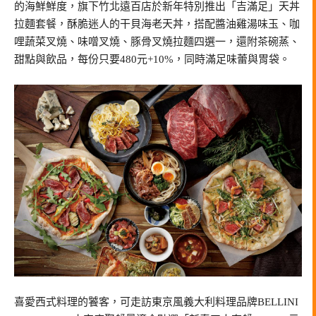
的海鮮鮮度，旗下竹北遠百店於新年特別推出「吉滿足」天丼
拉麵套餐，酥脆迷人的干貝海老天丼，搭配醬油雞湯味玉、咖
哩蔬菜叉燒、味噌叉燒、豚骨叉燒拉麵四選一，還附茶碗蒸、
甜點與飲品，每份只要480元+10%，同時滿足味蕾與胃袋。
喜愛西式料理的饕客，可走訪東京風義大利料理品牌BELLINI