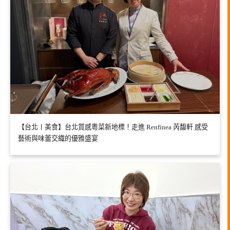
【台北〡美食】台北質感粵菜新地標！走進 Renfinea 芮馥軒 感受
藝術與味蕾交織的優雅盛宴