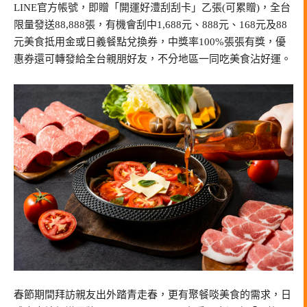
LINE官方帳號，即贈「開運好澧刮刮卡」乙張(可累贈)，全台
限量發送88,888張，有機會刮中1,688元、888元、168元及88
元美食抵用金或日義餐點兌換券，中獎率100%張張有獎，優
惠券還可轉發給全台親朋好友，不分地區一同吃美食沾好運。
春節期間拜訪親友出外踏青走春，更有聚餐啖美食的需求，日