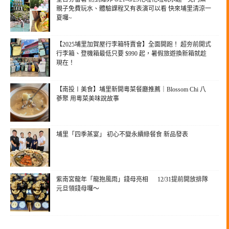
親子免費玩水、體驗課程又有表演可以看 快來埔里清涼一
夏囉~
【2025埔里加賀屋行李箱特賣會】全面開跑！ 超夯前開式
行李箱、登機箱最低只要 $990 起，暑假旅遊換新箱就趁
現在！
【南投〡美食】埔里新開粵菜餐廳推薦｜Blossom Chi 八
蔘聚 用粵菜美味說故事
埔里「四季蒸宴」 初心不變永續綠餐食 新品發表
紫南宮龍年「龍抱風雨」錢母亮相 12/31提前開放排隊
元旦領錢母囉～