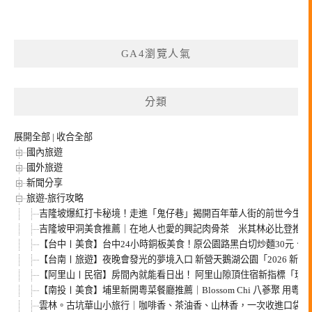
GA4瀏覽人氣
分類
展開全部
|
收合全部
國內旅遊
國外旅遊
新聞分享
旅遊-旅行攻略
吉隆坡爆紅打卡秘境！走進「鬼仔巷」揭開百年華人街的前世今生，
吉隆坡甲洞美食推薦｜在地人也愛的興記肉骨茶 米其林必比登推薦
【台中〡美食】台中24小時銅板美食！原公園路黑白切炒麵30元、肉
【台南〡旅遊】夜晚會發光的夢境入口 新營天鵝湖公園「2026 新
【阿里山〡民宿】房間內就能看日出！ 阿里山隙頂住宿新指標「璦勒
【南投〡美食】埔里新開粵菜餐廳推薦｜Blossom Chi 八蔘聚 用粵
雲林。古坑華山小旅行｜咖啡香、茶油香、山林香，一次收進口袋名