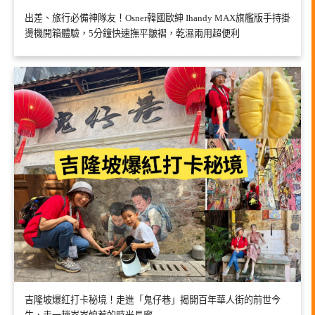
出差、旅行必備神隊友！Osner韓國歐紳 Ihandy MAX旗艦版手持掛
燙機開箱體驗，5分鐘快速撫平皺褶，乾濕兩用超便利
吉隆坡爆紅打卡秘境！走進「鬼仔巷」揭開百年華人街的前世今