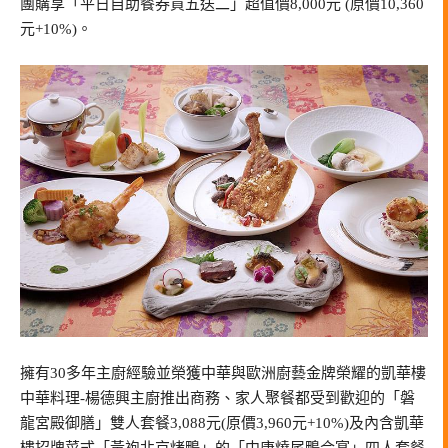
團購享「平日自助餐券買五送二」超值價8,000元 (原價10,360
元+10%)。
擁有30多年主廚經驗並榮獲中華與歐洲廚藝金牌榮耀的凱華樓
中華料理-楊德興主廚推出商務、家人聚餐都受到歡迎的「磐
龍宮殿御膳」雙人套餐3,088元(原價3,960元+10%)及內含凱華