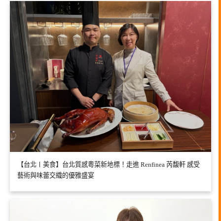
【台北〡美食】台北質感粵菜新地標！走進 Renfinea 芮馥軒 感受
藝術與味蕾交織的優雅盛宴