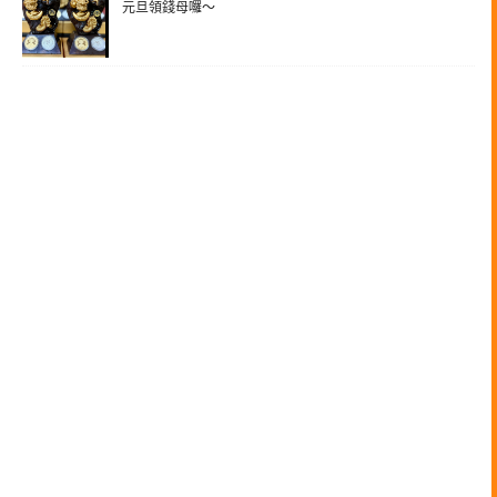
元旦領錢母囉～