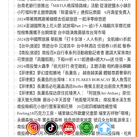
台南老爺行旅推出「MBTI人格探險路線」活動 從漫遊鹽水小鎮到傳
小叮噹科學主題樂園推『粽夏端午』連假玩樂園 6月壽星免費入園
2024帶著媽媽跟著蝴蝶去低碳旅遊 一起淨零綠悠遊
2024澎湖國際海上花火節 試放場Part 2～ 逾3千人嗨翻共享煙花燦爛
悅榕集團攜手台鋼燦星 台中路演推廣搶攻台灣市場
2024台中國際旅展 華航推「打卡全球，人人有折」 全航線85折起
【台中|旅遊】樂遊台中 沉浸其中 台中林酒店 住宿券33折起 餐券88
【南投|旅遊】南投百K自行車系列活動啟動記者會 邀請大家來南投
可樂旅遊「高鐵假期」下殺69折 4/17起連續4週大Fun送 住宿、
2024南投螢火蟲季「追光好行.夜空啟航」主題活動 相約鹿谷麒麟
【菲律賓】夢幻度假勝地「長灘島 」 越夜越美麗 體驗尊爵奢華的高檔酒吧：
【菲律賓】長灘島的台灣味：ICE FLAKES BORACAY 美人魚雪花冰
【菲律賓】長灘島必吃麗晶酒店Buffet 晚餐主廚走出廚房大秀舞技
【菲律賓】長灘島探訪原住民矮黑人：「阿提族Ati-Atihan」原住民
漫天螢光飛舞 鹿谷小半天首發「地面螢河茶席」 南投濁水溪生態藝
南投縣桐花小旅行暨客家桐花祭 20日起四鄉鎮陸續登場
Feeling18巧克力工房、埔里鎮公所歡慶兒童節 埔里吉祥物｢噗哩｣
永續森林20年 薰衣草森林 綠色旅遊來放電 號召全台新能源車主 開
南投鳳凰谷鳥園×浙江自然博物院《博物繪》典藏展登場
南投梅子節3月30日信義梅子夢工廠揭開序幕 快來南投採梅、吃梅餐