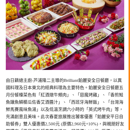
由日籍總主廚-芦浦隆二主導的Brilliant鉑麗安全日餐廳，以異
國料理及日本東北的經典料理為主要特色。鉑麗安全日餐廳五
月份餐檯菜色有「紅酒燉牛頰肉」、「惡魔烤雞」、「香煎鮭
魚鑲魚鱗櫛瓜佐香艾酒醬汁」、「西班牙海鮮飯」、「台灣海
鮮馬賽風味魚湯」以及低溫烹調六小時的「英式烤牛肉」等，
充滿創意且美味。此次春夏旅展推出饕客優惠「鉑麗安平日自
助餐券」雙人優惠價2,500元 (原價2,960元+10%)，與親朋好友