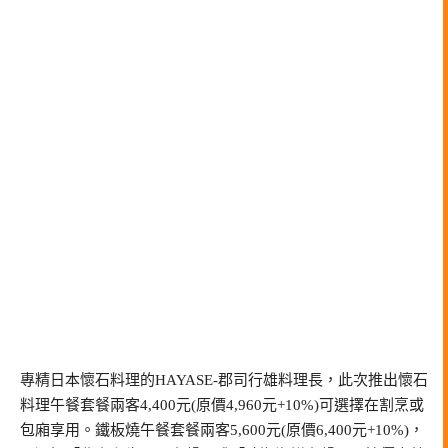
專精日本懷石料理的HAYASE-郡司行雄料理長，此次推出懷石
料理午餐套餐兩客4,400元(原價4,960元+10%)可選擇在割烹或
包廂享用。鐵板燒午餐套餐兩客5,600元(原價6,400元+10%)，