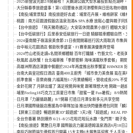
2025新營波光節2/8開幕啦！ 天鵝湖公園大型水幕投影點亮湖畔，
大分縣春季旅遊盛事！第13回豐後水道河津櫻祭與日田名物炒麵魅力
【南投|埔里景點】南投旅遊好去處：埔里花卉展 × 維格餅家《維格
桃園｜南方莊園渡假飯店溫泉泡湯& SPA 水療 放鬆心靈與親子同樂
【台中旅遊】「飛天豬奇遇記」大安區休閒農業小旅行 體驗大安美
【台中低碳旅行】后里泰安低碳旅行一日遊 騎腳踏車體驗自然、文
2024臺南關子嶺溫泉美食節 21日夜間開幕巡行因大雨取消 市集與
台中裕元花園酒店 餐飲秋季盛宴、F1賽車展演優惠齊登場
2024竹山老街走讀x名間茶鄉體驗 百年打鐵舖、竹藝文化、老街
秋風起 品秋蟹！台北福華推「季節嘗鮮·海味滿載秋季套餐」 期間
高雄洲際酒店湛露中餐廳於2024年再度推出秋季蟹宴 HAWKER 
台南大員皇冠假日酒店 臺南400主廚秀 「城市食力美食展 虱在美味
抓準會展、音樂商機 六福萬怡1-7月業績暢旺，營收成長20% 不受
金針花開了 月餅出爐了 滿足視覺與味覺 跟著理想大地 開啟一趟感
埔里Feeling18巧克力工房夏日市集「甜蜜一夏 Fun暑假」 8/9熱鬧登
日月潭「力麗循路麓」8/7開幕 打造日月潭全新多元共享空間
日月潭國際級飯店應援為中華隊加油 推出快閃優惠禮包同賀「麟洋配
【屏東三日遊】暢遊屏東3D”超遊感” 3天2夜「超遊感」REAL PI
全台夯番薯 熱到爆炸 6/21–8/25花啦花啦玩水趣 ‘’免門票’’ 
【南投|旅遊】驚艷日月潭 國際飯店力麗溫德姆溫泉酒店6月18日正
南投巧咖節端午連假首日開幕 15大主題6大展售區迎賓 千人手沖