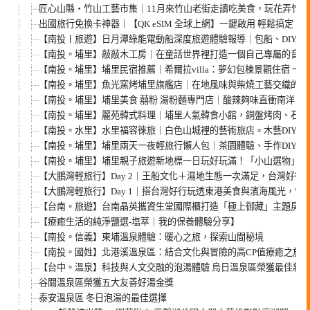
匠心山縣・竹山工藝市集｜11月來竹山老街走讀吃美食，玩花弄竹、
出國旅行免換卡神器｜【QK eSIM 全球上網】一鍵啟用 輕鬆搞定
【南投〡旅遊】日月潭綠能電動船深度旅遊體驗報導｜包船、DIY、
【南投。埔里】敲敲木工房｜在童話世界裡打造一個自己專屬的音樂
【南投。埔里】埔里民宿推薦｜希爾拉villa：夢幻包棟景觀住宿 
【南投。埔里】魚光窯烤埔里旗艦店｜在地風味與柴燒工藝交織的窯
【南投。埔里】埔里美食 囍粉 湯粉麵專門店｜酸辣夠味直衝南洋！再
【南投。埔里】麗苑韓式料理｜埔里人氣韓食小館，銅盤烤肉、石鍋
【南投。水里】水里福容徠旅｜白色山城裡的藝術旅店 × 木藝DIY ×
【南投。埔里】埔里兩天一夜輕旅行懶人包｜茶園體驗、手作DIY、
【南投。埔里】埔里親子旅遊新地標一日玩好玩滿！「小山選物」逛市
【大鵬灣輕旅行】Day 2｜王船文化＋濕地生態一次滿足，台灣好行
【大鵬灣輕旅行】Day 1｜搭台灣好行玩透東港美食與濱海風光，懶
【台南。旅遊】台南晶英攜資生堂國際櫃打造「極上御藏」主題房 
【療癒生活的純淨鹽選-塩萃｜我的保養體驗分享】
【南投。信義】東埔溫泉體驗：暖心之旅，探索山間秘境
【南投。國姓】北港溪溫泉區：結合文化與冒險的高CP值療癒之旅
【台中。溫泉】科技與人文交融的泡湯體驗 烏日溫泉區榮獲最佳新
谷關溫泉區榮獲五大友善好湯金獎
泰安溫泉區 冬日泡湯的最佳選擇