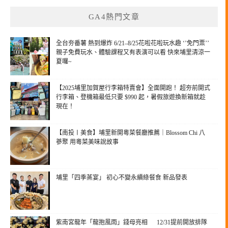
GA4熱門文章
全台夯番薯 熱到爆炸 6/21–8/25花啦花啦玩水趣 ‘’免門票’’
親子免費玩水、體驗課程又有表演可以看 快來埔里清涼一
夏囉~
【2025埔里加賀屋行李箱特賣會】全面開跑！ 超夯前開式
行李箱、登機箱最低只要 $990 起，暑假旅遊換新箱就趁
現在！
【南投〡美食】埔里新開粵菜餐廳推薦｜Blossom Chi 八
蔘聚 用粵菜美味說故事
埔里「四季蒸宴」 初心不變永續綠餐食 新品發表
紫南宮龍年「龍抱風雨」錢母亮相 12/31提前開放排隊