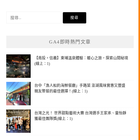
搜
尋
關
鍵
GA4即時熱門文章
字:
【南投。信義】東埔溫泉體驗：暖心之旅，探索山間秘境
(線上：1)
台中「漁人船釣海鮮餐廳」手路菜 澎湖風味實惠又豐盛
親友聚餐的最佳選擇！(線上：1)
台灣之光！ 世界甜點藝術大賽 台灣選手王家承、童怡靜
獲最佳團隊獎(線上：1)