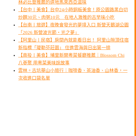
林必比登推薦的道地馬來西亞滋味
【台中〡美食】台中24小時銅板美食！原公園路黑白切
炒麵30元、肉粥10元 在地人激推的古早味小吃
【台南〡旅遊】夜晚會發光的夢境入口 新營天鵝湖公園
「2026 新營波光節・光之夢」
【阿里山〡民宿】房間內就能看日出！ 阿里山隙頂住宿
新指標「璦勒芬莊園」 住進雲海與日出第一排
【南投〡美食】埔里新開粵菜餐廳推薦｜Blossom Chi
八蔘聚 用粵菜美味說故事
雲林。古坑華山小旅行｜咖啡香、茶油香、山林香，一
次收進口袋名單