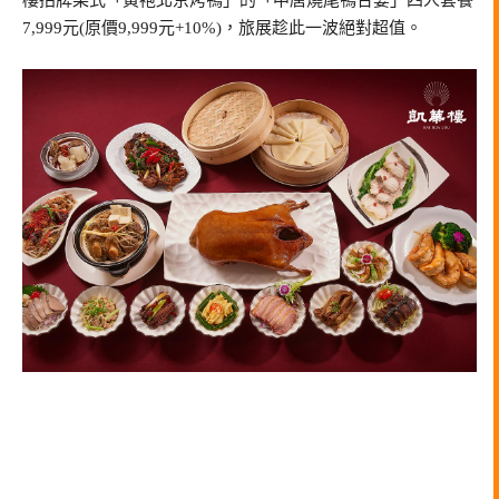
樓招牌菜式「黃袍北京烤鴨」的「中唐燒尾鴨合宴」四人套餐
7,999元(原價9,999元+10%)，旅展趁此一波絕對超值。