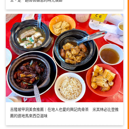
生，走一趟峇峇娘惹的時光長廊
吉隆坡甲洞美食推薦｜在地人也愛的興記肉骨茶 米其林必比登推
薦的道地馬來西亞滋味