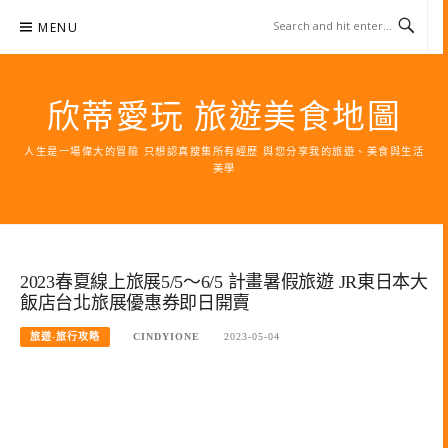
Skip
MENU
to
content
欣蒂愛玩 旅遊美食地圖
人生是一場偉大的冒險 只想認真搜集所有經歷 與您分享我的旅遊、美食與生活
美學
2023春夏線上旅展5/5～6/5 計畫暑假旅遊 JR東日本大
飯店台北旅展優惠券即日開賣
旅遊-旅行攻略
CINDYIONE
2023-05-04