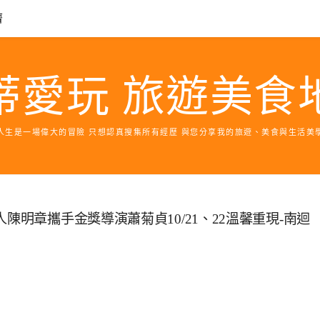
濟
蒂愛玩 旅遊美食
人生是一場偉大的冒險 只想認真搜集所有經歷 與您分享我的旅遊、美食與生活美
陳明章攜手金獎導演蕭菊貞10/21、22溫馨重現-南迴