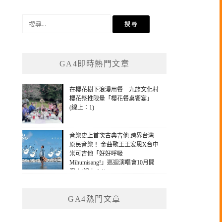
搜
尋
關
鍵
GA4即時熱門文章
字:
在櫻花樹下浪漫用餐 九族文化村
櫻花祭推限量「櫻花餐桌饗宴」
(線上：1)
音樂史上首次古典吉他 跨界台灣
原民音樂！ 金曲歌王王宏恩X台中
米可吉他「好好呼吸
Mihumisang!」巡迴演唱會10月開
跑！(線上：1)
GA4熱門文章