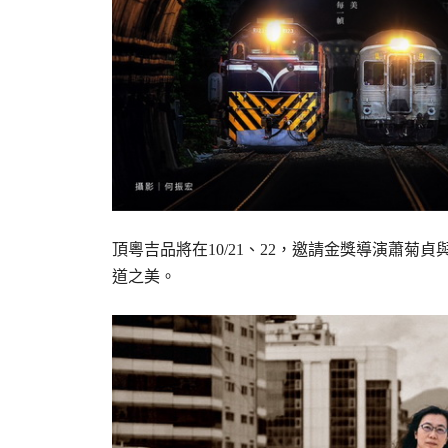
頂粵吉品將在10/21、22，邀請金獎導演蕭
道之美。