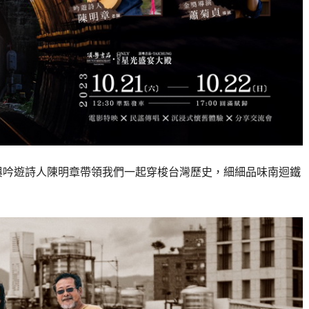
菊貞與吟遊詩人陳明章帶領我們一起穿梭台灣歷史，細細品味南迴鐵