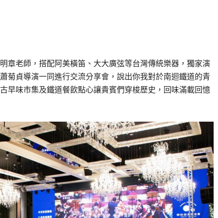
明章老師，搭配阿美橫笛、大大廣弦等台灣傳統樂器，獨家演
蕭菊貞導演一同進行交流分享會，說出你我對於南迴鐵道的青
古早味市集及鐵道餐飲點心讓貴賓們穿梭歷史，回味滿載回憶