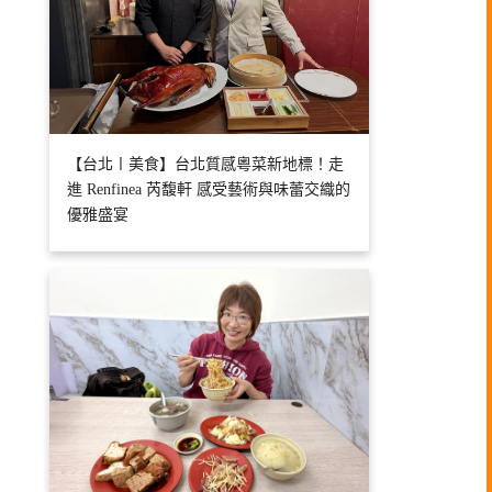
【台北〡美食】台北質感粵菜新地標！走
進 Renfinea 芮馥軒 感受藝術與味蕾交織的
優雅盛宴