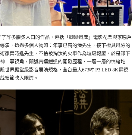
創作了許多膾炙人口的作品，包括「戀戀風塵」電影配樂與家喻戶
導演，透過多個人物如：年事已高的潘先生，接下極具風險的
術家葉時進先生，不捨被淘汰的火車作為垃圾報廢，於是卸下
神…等視角，闡述南迴鐵道的開發歷程，一層一層的情緒堆
界殿堂級影音展演規格，全台最大673吋 P3 LED 8K電視
絲細節映入眼簾。