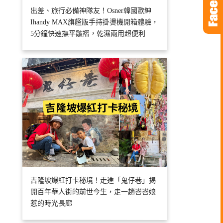
出差、旅行必備神隊友！Osner韓國歐紳
Ihandy MAX旗艦版手持掛燙機開箱體驗，
5分鐘快速撫平皺褶，乾濕兩用超便利
吉隆坡爆紅打卡秘境！走進「鬼仔巷」揭
開百年華人街的前世今生，走一趟峇峇娘
惹的時光長廊