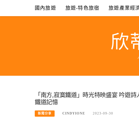
Skip
國內旅遊
旅遊-特色旅宿
旅遊產業經
to
content
欣
「南方,寂寞鐵道」時光特映盛宴 吟遊詩人
鐵道記憶
CINDYIONE
2023-09-30
新聞分享