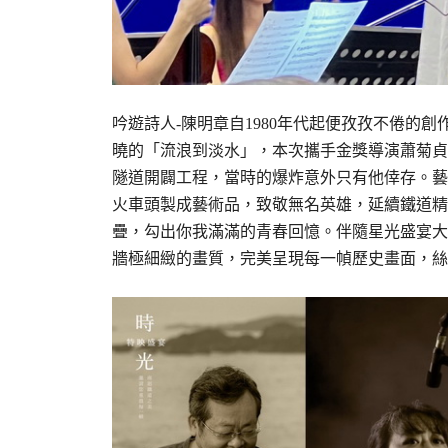
吟遊詩人-陳明章自1980年代起便孜孜不倦的
曉的「流浪到淡水」，本次攜手金獎導演蕭菊貞
隧道開闢工程，當時的爆炸意外只有他倖存。藝
火車頭製成藝術品，致敬無名英雄，延續鐵道精
疊，勾出你我滿滿的青春回憶。伴隨星光盛宴大殿世
牆極細緻的畫質，完美呈現每一幀歷史畫面，絲