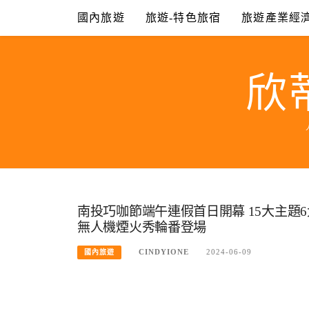
Skip
國內旅遊
旅遊-特色旅宿
旅遊產業經
to
content
欣
南投巧咖節端午連假首日開幕 15大主題
無人機煙火秀輪番登場
CINDYIONE
2024-06-09
國內旅遊