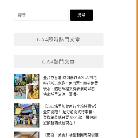
搜
尋
關
鍵
GA4即時熱門文章
字:
GA4熱門文章
全台夯番薯 熱到爆炸 6/21–8/25花
啦花啦玩水趣 ‘’免門票’’ 親子免費
玩水、體驗課程又有表演可以看
快來埔里清涼一夏囉~
【2025埔里加賀屋行李箱特賣會】
全面開跑！ 超夯前開式行李箱、
登機箱最低只要 $990 起，暑假旅
遊換新箱就趁現在！
【南投〡美食】埔里新開粵菜餐廳