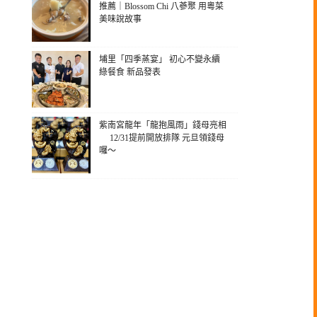
推薦｜Blossom Chi 八蔘聚 用粵菜
美味說故事
埔里「四季蒸宴」 初心不變永續
綠餐食 新品發表
紫南宮龍年「龍抱風雨」錢母亮相
12/31提前開放排隊 元旦領錢母
囉～