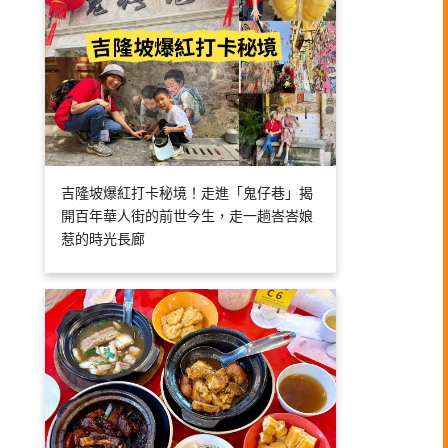
吉隆坡爆紅打卡秘境！走進「鬼仔巷」揭
開百年華人街的前世今生，走一趟峇峇娘
惹的時光長廊