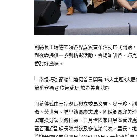
副縣長王瑞德率領各界嘉賓宣布活動正式開始，
到夜晚提供一系列精彩活動，會場咖啡香、巧克
香甜好滋味。
開幕儀式由王副縣長與立委馬文君、麥玉珍、副
淑、黃世芳、埔里鎮長廖志城、國姓鄉長邱美玲
署南投分署長傅桂霖、日月潭國家風景區管理處
區管理處副處長陳榮欽及多位鎮代表、里長、地
歡迎全國民眾自即日起至6月16日，一起來埔