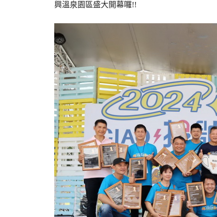
興溫泉園區盛大開幕囉!!