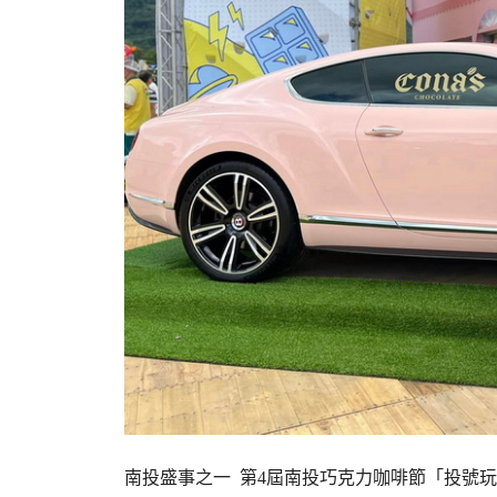
南投盛事之一 第4屆南投巧克力咖啡節「投號玩咖L