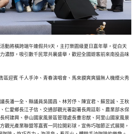
活動將橫跨端午連假共9天，主打樂園級夏日嘉年華，從白天
力濃醇，吸引數千民眾共襄盛舉，歡迎全國遊客前來南投品味
議長潘一全、縣議員吳國昌、林芳伃、陳宜君、蘇昱誠、王秋
、仁愛鄉長江子信、交通部觀光署副署長周廷彰、農業部水保
長柯建興、參山國家風景區管理處長曹忠猷、阿里山國家風景
方觀光產業聯盟等嘉賓一同拉開彩球，宣佈巧咖節正式展開，
里喝咖啡、吃巧克力、泡溫泉、看花火，體驗手沖咖啡的樂趣。