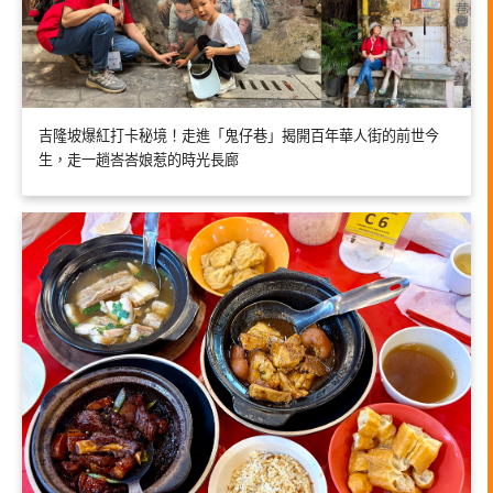
吉隆坡爆紅打卡秘境！走進「鬼仔巷」揭開百年華人街的前世今
生，走一趟峇峇娘惹的時光長廊