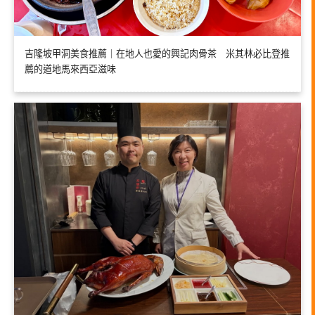
吉隆坡甲洞美食推薦｜在地人也愛的興記肉骨茶 米其林必比登推
薦的道地馬來西亞滋味