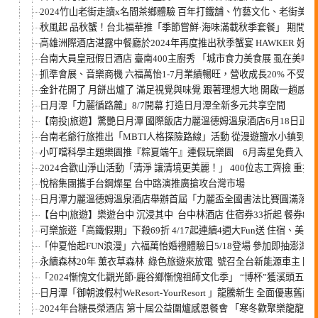
2024竹山老街走讀x名間茶鄉體驗 百年打鐵舖、竹藝文化、老街
秋風起 品秋蟹！台北福華推「季節嘗鮮·海味滿載秋季套餐」 期間
高雄洲際酒店湛露中餐廳於2024年再度推出秋季蟹宴 HAWKER 
台南大員皇冠假日酒店 臺南400主廚秀 「城市食力美食展 虱在美味
抓準會展、音樂商機 六福萬怡1-7月業績暢旺，營收成長20% 不受
金針花開了 月餅出爐了 滿足視覺與味覺 跟著理想大地 開啟一趟感
日月潭「力麗循路麓」8/7開幕 打造日月潭全新多元共享空間
【南投|旅遊】驚艷日月潭 國際飯店力麗溫德姆溫泉酒店6月18日正
台南老爺行旅推出「MBTI人格探險路線」活動 從漫遊鹽水小鎮到傳
小叮噹科學主題樂園推『粽夏端午』連假玩樂園 6月壽星免費入園
2024合歡山淨山活動「清淨 讓清境更美麗！」 400位志工齊撿 重拾
悅榕集團攜手台鋼燦星 台中路演推廣搶攻台灣市場
日月潭力麗溫德姆溫泉酒店舉辦首屆「力麗盃全國書法比賽圓滿落幕
【台中|旅遊】樂遊台中 沉浸其中 台中林酒店 住宿券33折起 餐券88
可樂旅遊「高鐵假期」下殺69折 4/17起連續4週大Fun送 住宿、
「仲夏怡起FUN浪漫」六福萬怡婚禮體驗日5/18登場 參加即抽澎湖
永續森林20年 薰衣草森林 綠色旅遊來放電 號召全台新能源車主 開
「2024慚愧文化觀光節-鹿谷鄉慚愧祖師文化季」 “博杯”獲溪頭五
日月潭「御朝渡假村WeResort-YourResort 」龍騰新生 全面優惠舊雨
2024年台糖長榮酒店 第十屆公益圍爐感恩餐會 「寒冬歡聚樂龍龍 ~