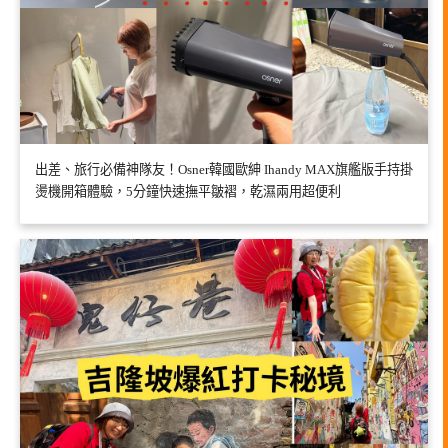
出差、旅行必備神隊友！Osner韓國歐紳 Ihandy MAX旗艦版手持掛
燙機開箱體驗，5分鐘快速撫平皺褶，乾濕兩用超便利