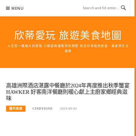
Skip
MENU
to
content
欣蒂愛玩 旅遊美食地圖
人生是一場偉大的冒險 只想認真搜集所有經歷 與您分享我的旅遊、美食與生活
美學
高雄洲際酒店湛露中餐廳於2024年再度推出秋季蟹宴
HAWKER 好客南洋餐廳則暖心獻上主廚家鄉經典滋
味
國內旅遊
CINDYIONE
2024-09-01