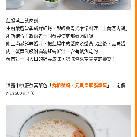
紅蟳蒸土魷肉餅
主廚嚴選當季新鮮紅蟳，與經典粵式家常料理「土魷蒸肉餅」
創新結合！將兩者一同蒸製使底部蒸肉餅吸
附上滿滿鮮味蟹汁，把紅蟳中的蟹肉及蟹黃取出後，品味蟹
肉、蟹黃與吸附滿滿紅蟳鮮汁、含有魷魚乾的
蒸肉餅一同入口的鮮美滋味，讓味蕾來場豐富的饗宴！
湛露中餐廳蟹宴菜色「
鮮拆蟹粉
，
元貝皇胭脂燉蛋
」，定價
NT$680元 / 位