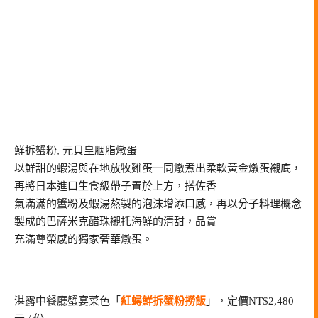
鮮拆蟹粉, 元貝皇胭脂燉蛋
以鮮甜的蝦湯與在地放牧雞蛋一同燉煮出柔軟黃金燉蛋襯底，
再將日本進口生食級帶子置於上方，搭佐香
氣滿滿的蟹粉及蝦湯熬製的泡沫增添口感，再以分子料理概念
製成的巴薩米克醋珠襯托海鮮的清甜，品賞
充滿尊榮感的獨家奢華燉蛋。
湛露中餐廳蟹宴菜色「
紅蟳鮮拆蟹粉撈飯
」，定價NT$2,480