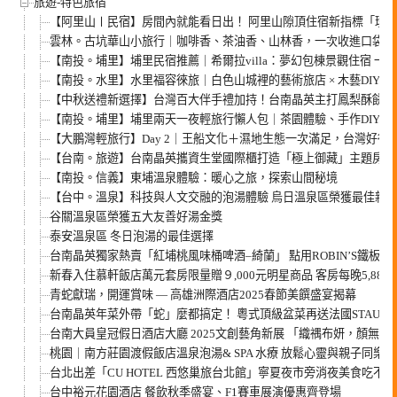
旅遊-特色旅宿
【阿里山〡民宿】房間內就能看日出！ 阿里山隙頂住宿新指標「璦勒
雲林。古坑華山小旅行｜咖啡香、茶油香、山林香，一次收進口袋名
【南投。埔里】埔里民宿推薦｜希爾拉villa：夢幻包棟景觀住宿 
【南投。水里】水里福容徠旅｜白色山城裡的藝術旅店 × 木藝DIY ×
【中秋送禮新選擇】台灣百大伴手禮加持！台南晶英主打鳳梨酥餅 ×
【南投。埔里】埔里兩天一夜輕旅行懶人包｜茶園體驗、手作DIY、
【大鵬灣輕旅行】Day 2｜王船文化＋濕地生態一次滿足，台灣好行
【台南。旅遊】台南晶英攜資生堂國際櫃打造「極上御藏」主題房 
【南投。信義】東埔溫泉體驗：暖心之旅，探索山間秘境
【台中。溫泉】科技與人文交融的泡湯體驗 烏日溫泉區榮獲最佳新
谷關溫泉區榮獲五大友善好湯金獎
泰安溫泉區 冬日泡湯的最佳選擇
台南晶英獨家熱賣「紅埔桃風味桶啤酒–綺蘭」 點用ROBIN’S鐵板
新春入住慕軒飯店萬元套房限量贈９,000元明星商品 客房每晚5,88
青蛇獻瑞，開運賞味 — 高雄洲際酒店2025春節美饌盛宴揭幕
台南晶英年菜外帶「蛇」麼都搞定！ 粵式頂級盆菜再送法國STAUB
台南大員皇冠假日酒店大廳 2025文創藝角新展 「織禑布妍，顏無
桃園｜南方莊園渡假飯店溫泉泡湯& SPA 水療 放鬆心靈與親子同樂
台北出差「CU HOTEL 西悠巢旅台北館」寧夏夜市旁消夜美食吃不完
台中裕元花園酒店 餐飲秋季盛宴、F1賽車展演優惠齊登場