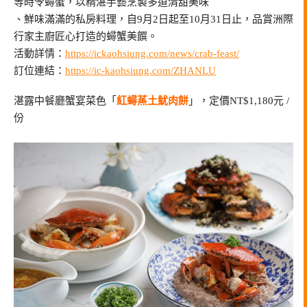
等時令蟳蟹，以精湛手藝烹製多道清甜美味
、鮮味滿滿的私房料理，自9月2日起至10月31日止，品賞洲際
行家主廚匠心打造的蟳蟹美饌。
活動詳情：
https://ickaohsiung.com/news/crab-feast/
訂位連結：
https://ic-kaohsiung.com/ZHANLU
湛露中餐廳蟹宴菜色「
紅蟳蒸土魷肉餅
」，定價NT$1,180元 /
份