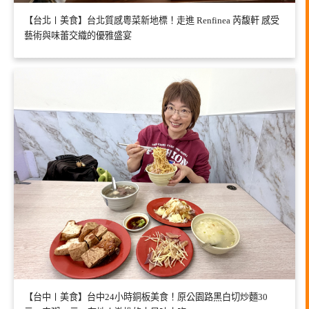
【台北〡美食】台北質感粵菜新地標！走進 Renfinea 芮馥軒 感受
藝術與味蕾交織的優雅盛宴
【台中〡美食】台中24小時銅板美食！原公園路黑白切炒麵30