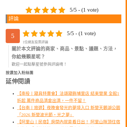
5/5 - (1 vote)
評論
5/5 - (1 vote)
5
1位網友投票評論
關於本文評論的商家、商品、景點、議題、方法，
你給幾顆星呢？
歡迎一起點擊星號參與評論唷！
按讚加入粉絲團
延伸閱讀
【南投〡寢具特賣會】法頌寢飾埔里店 結束營業 全館1
折起 萬件商品清倉出清，一件不留！
【台南〡旅遊】夜晚會發光的夢境入口 新營天鵝湖公園
「2026 新營波光節・光之夢」
【阿里山〡民宿】房間內就能看日出！ 阿里山隙頂住宿