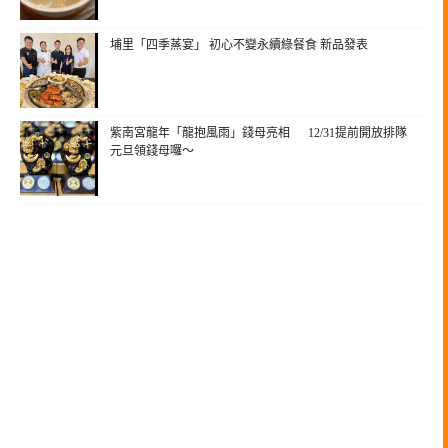
埔里「四季蒸宴」 初心不變永續綠餐食 新品發表
紫南宮龍年「龍抱風雨」錢母亮相 12/31提前開放排隊
元旦領錢母囉～