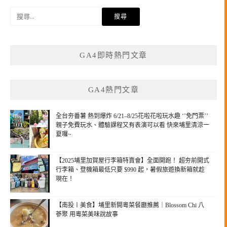
搜
尋
關
鍵
GA4即時熱門文章
字:
GA4熱門文章
全台夯番薯 熱到爆炸 6/21–8/25花啦花啦玩水趣 ‘’免門票’’
親子免費玩水、體驗課程又有表演可以看 快來埔里清涼一
夏囉~
【2025埔里加賀屋行李箱特賣會】全面開跑！ 超夯前開式
行李箱、登機箱最低只要 $990 起，暑假旅遊換新箱就趁
現在！
【南投〡美食】埔里新開粵菜餐廳推薦｜Blossom Chi 八
蔘聚 用粵菜美味說故事