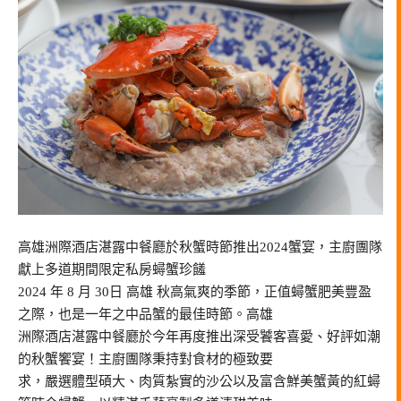
高雄洲際酒店湛露中餐廳於秋蟹時節推出2024蟹宴，主廚團隊
獻上多道期間限定私房蟳蟹珍饈
2024 年 8 月 30日 高雄 秋高氣爽的季節，正值蟳蟹肥美豐盈
之際，也是一年之中品蟹的最佳時節。高雄
洲際酒店湛露中餐廳於今年再度推出深受饕客喜愛、好評如潮
的秋蟹饗宴！主廚團隊秉持對食材的極致要
求，嚴選體型碩大、肉質紮實的沙公以及富含鮮美蟹黃的紅蟳