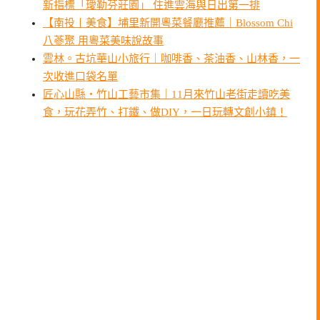
新指標「璦勒芬莊園」 住進雲海與日出第一排
【南投〡美食】埔里新開粵菜餐廳推薦｜Blossom Chi
八蔘聚 用粵菜美味說故事
雲林。古坑華山小旅行｜咖啡香、茶油香、山林香，一
次收進口袋名單
匠心山縣・竹山工藝市集｜11月來竹山老街走讀吃美
食，玩花弄竹、打鐵、做DIY，一日玩轉文創小鎮！