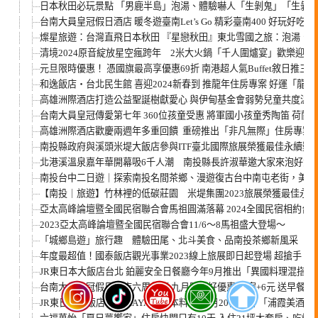
日本秋田必玩景點 「男鹿半島」泡湯、體驗嚇人「生剝鬼」「生剝
台南大員皇冠假日酒店 暖冬遊臺南Let’s Go 精彩臺南400 好玩好吃
燦星旅遊：台灣直飛日本秋田 『星戀秋田』東北雪國之旅：泡湯、
清境2024原音綻放星空瘋跨年 2米大火鍋「千人圍爐宴」歡樂迎新
元旦限時優惠！ 憑國旗最高享優惠69折 南港超人氣Buffet敘日推三
和逸飯店‧台北民生館 喜迎2024新春到 推龍年住房專案 好運「龍」歸哩
高雄洲際酒店打造公益聖誕樹獻愛心 與伊甸基金會弱勢兒童共度溫
台南大員皇冠傳愛第七年 360位孩童受惠 將軍國小孩童秀陶笛 荷
高雄洲際酒店歡慶兩週年多重回饋 重磅推出「非凡無際」住房專案 預
南投縣政府與溪頭米堤大飯店參與ITF臺北國際旅展榮獲最佳永續獎
北港溪溫泉嘉年華開幕吸6千人潮 南投縣長許淑華邀大家來泡好湯
南投台中二日遊｜探索南投名間茶鄉、漫遊復古台中南屯老街，美食
【南投｜旅遊】竹林裡的低碳莊園 米堤集團2023旅展榮獲最佳永
亞太高峰論壇暨全國民宿聯合會馬祖圓滿落幕 2024全國民宿相約台
2023亞太高峰論壇暨全國民宿聯合會11/6～8馬祖盛大登場～
「城鄉島遊」旅行趣 體驗田尾、北斗美食、品南投茶鄉新風采
年度最超值！國泰飯店觀光事業2023線上旅展即日起登場 超搶手 和
JR東日本大飯店台北 鉑麗安全日餐廳今年9月推出「異國料理混搭風
台南大員皇冠假日酒店六周年慶 九月限定好優惠 住宿+6元 送早餐
JR東日本大飯店台北 HAYASE日本料理 10月20日舉辦 「浦霞美酒