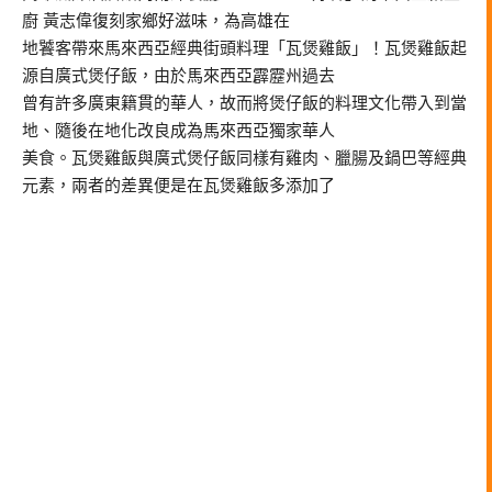
廚 黃志偉復刻家鄉好滋味，為高雄在
地饕客帶來馬來西亞經典街頭料理「瓦煲雞飯」！瓦煲雞飯起
源自廣式煲仔飯，由於馬來西亞霹靂州過去
曾有許多廣東籍貫的華人，故而將煲仔飯的料理文化帶入到當
地、隨後在地化改良成為馬來西亞獨家華人
美食。瓦煲雞飯與廣式煲仔飯同樣有雞肉、臘腸及鍋巴等經典
元素，兩者的差異便是在瓦煲雞飯多添加了