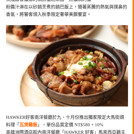
粉醬汁淋在以砂鍋烹煮的鍋巴飯上，隨著蒸騰的熱氣與撲鼻的
香氣，將饕客領入秋季限定奢華美饌饗宴。
HAWKER好客南洋餐廳於九、十月份推出獨家限定大馬街頭
料理「
瓦煲雞飯
」，單份品賞定價 NT$580 + 10%
高雄洲際酒店館內南洋餐廳「HAWKER 好客」馬來西亞籍主