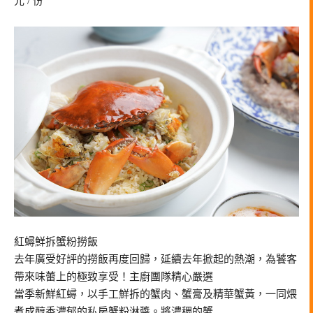
元 / 份
紅蟳鮮拆蟹粉撈飯
去年廣受好評的撈飯再度回歸，延續去年掀起的熱潮，為饕客
帶來味蕾上的極致享受！主廚團隊精心嚴選
當季新鮮紅蟳，以手工鮮拆的蟹肉、蟹膏及精華蟹黃，一同煨
煮成醇香濃郁的私房蟹粉淋醬。將濃稠的蟹