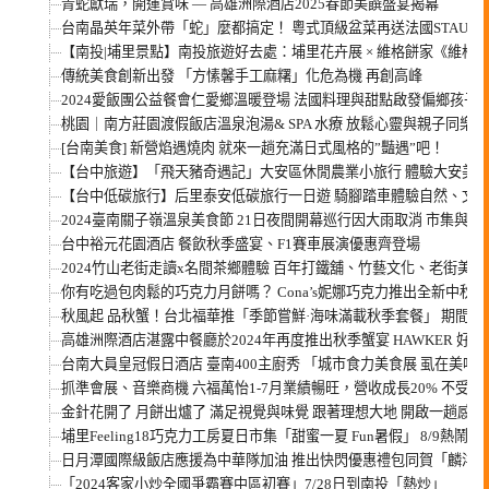
青蛇獻瑞，開運賞味 — 高雄洲際酒店2025春節美饌盛宴揭幕
台南晶英年菜外帶「蛇」麼都搞定！ 粵式頂級盆菜再送法國STAUB
【南投|埔里景點】南投旅遊好去處：埔里花卉展 × 維格餅家《維格
傳統美食創新出發 「方愫馨手工麻糬」化危為機 再創高峰
2024愛飯團公益餐會仁愛鄉溫暖登場 法國料理與甜點啟發偏鄉孩子
桃園｜南方莊園渡假飯店溫泉泡湯& SPA 水療 放鬆心靈與親子同樂
[台南美食] 新營焰遇燒肉 就來一趟充滿日式風格的”豔遇”吧！
【台中旅遊】「飛天豬奇遇記」大安區休閒農業小旅行 體驗大安美
【台中低碳旅行】后里泰安低碳旅行一日遊 騎腳踏車體驗自然、文
2024臺南關子嶺溫泉美食節 21日夜間開幕巡行因大雨取消 市集與
台中裕元花園酒店 餐飲秋季盛宴、F1賽車展演優惠齊登場
2024竹山老街走讀x名間茶鄉體驗 百年打鐵舖、竹藝文化、老街
你有吃過包肉鬆的巧克力月餅嗎？ Cona’s妮娜巧克力推出全新中秋
秋風起 品秋蟹！台北福華推「季節嘗鮮·海味滿載秋季套餐」 期間
高雄洲際酒店湛露中餐廳於2024年再度推出秋季蟹宴 HAWKER 
台南大員皇冠假日酒店 臺南400主廚秀 「城市食力美食展 虱在美味
抓準會展、音樂商機 六福萬怡1-7月業績暢旺，營收成長20% 不受
金針花開了 月餅出爐了 滿足視覺與味覺 跟著理想大地 開啟一趟感
埔里Feeling18巧克力工房夏日市集「甜蜜一夏 Fun暑假」 8/9熱鬧登
日月潭國際級飯店應援為中華隊加油 推出快閃優惠禮包同賀「麟洋配
「2024客家小炒全國爭霸賽中區初賽」7/28日到南投「熱炒」