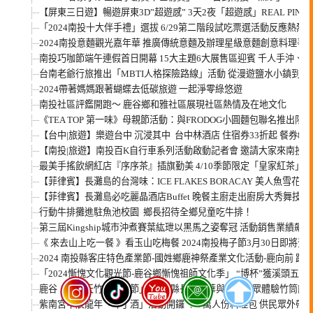
【屏東三日遊】暢遊屏東3D”超遊感” 3天2夜「超遊感」REAL PI
「2024南投十大伴手禮」選拔 6/29第二階段試吃票選活動反應熱烈
2024南投意麵觀光嘉年華 推廣傳統意麵及辦理星級意麵創意料理爭
南投巧咖節端午連假首日開幕 15大主題6大展售區迎賓 千人手沖
台南老爺行旅推出「MBTI人格探險路線」活動 從漫遊鹽水小鎮到傳
2024帶著媽媽跟著蝴蝶去低碳旅遊 一起淨零綠悠遊
南投社區評鑑開跑～ 鹿谷鄉和雅社區展現社區熱情及在地文化
《TEA TOP 第一味》母親節活動：與FRODOG小圓麵包聯名推出限
【台中|旅遊】樂遊台中 沉浸其中 台中林酒店 住宿券33折起 餐券88
【南投|旅遊】南投百K自行車系列活動啟動記者會 邀請大家來南投
最美手搖飲網紅店『序序茶』插旗勤美 4/10季節限定「皇家紅茶」
【菲律賓】長灘島的台灣味：ICE FLAKES BORACAY 美人魚雪花冰
【菲律賓】長灘島必吃麗晶酒店Buffet 晚餐主廚走出廚房大秀舞技
行動牛排攤進駐魚池校園 鄉長招待全鄉兒童吃牛排！
第三屆Kingship城市沖煮賽葉紘玴以黑馬之姿奪冠 活動銷售業績飆
《 來去山上吃一餐 》看玉山吃梅餐 2024南投梅子節3月30日即將登
2024 南投縣客庄特色產業節-國姓鄉鹿神祭產業文化活動-鹿向前 跑
「2024慚愧文化觀光節-鹿谷鄉慚愧祖師文化季」 “博杯”獲溪頭五
鹿谷「小半天竹夢森活節」開幕 縣長許淑華與逾千民眾體驗竹筒飯D
紫南宮甲辰龍年「呷丁酒」活動開鑼 ！ 7萬人份料理包 供民眾外帶