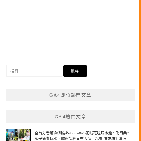
搜
尋
關
鍵
GA4即時熱門文章
字:
GA4熱門文章
全台夯番薯 熱到爆炸 6/21–8/25花啦花啦玩水趣 ‘’免門票’’
親子免費玩水、體驗課程又有表演可以看 快來埔里清涼一