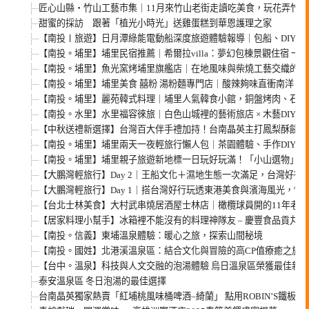
匠心山縣・竹山工藝市集｜11月來竹山老街走讀吃美食，玩花弄竹、
甜蜜的採訪 跟著「植光小時光」送雞蛋糕到華恩護理之家
【南投〡旅遊】日月潭綠能電動船深度旅遊體驗報導｜包船、DIY、
【南投。埔里】埔里民宿推薦｜希爾拉villa：夢幻包棟景觀住宿 
【南投。埔里】魚光窯烤埔里旗艦店｜在地風味與柴燒工藝交織的窯
【南投。埔里】埔里美食 囍粉 湯粉麵專門店｜酸辣夠味直衝南洋！再
【南投。埔里】麗苑韓式料理｜埔里人氣韓食小館，銅盤烤肉、石鍋
【南投。水里】水里福容徠旅｜白色山城裡的藝術旅店 × 木藝DIY ×
【中秋送禮新選擇】台灣百大伴手禮加持！台南晶英主打鳳梨酥餅 ×
【南投。埔里】埔里兩天一夜輕旅行懶人包｜茶園體驗、手作DIY、
【南投。埔里】埔里親子旅遊新地標一日玩好玩滿！「小山選物」逛市
【大鵬灣輕旅行】Day 2｜王船文化＋濕地生態一次滿足，台灣好行
【大鵬灣輕旅行】Day 1｜搭台灣好行玩透東港美食與濱海風光，懶
【台北士林美食】大村武串燒居酒屋士林店｜橄欖球員開的11年老店
【居家料理小幫手】冰箱裡不能沒有的料理神隊友 – 慶豐食品貢丸！
【南投。信義】東埔溫泉體驗：暖心之旅，探索山間秘境
【南投。國姓】北港溪溫泉區：結合文化與冒險的高CP值療癒之旅
【台中。溫泉】科技與人文交融的泡湯體驗 烏日溫泉區榮獲最佳新
泰安溫泉區 冬日泡湯的最佳選擇
台南晶英獨家熱賣「紅埔桃風味桶啤酒–綺蘭」 點用ROBIN’S鐵板