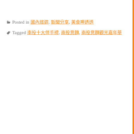
Posted in
國內旅遊
,
新聞分享
,
美食呷透透
Tagged
南投十大伴手禮
,
南投意麵
,
南投意麵觀光嘉年華