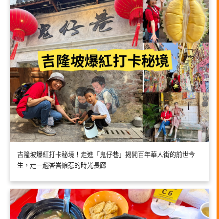
吉隆坡爆紅打卡秘境！走進「鬼仔巷」揭開百年華人街的前世今
生，走一趟峇峇娘惹的時光長廊