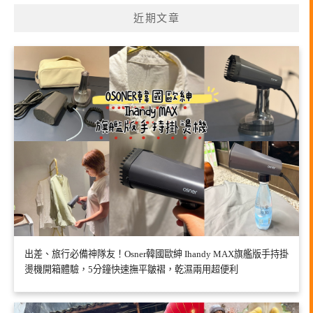
近期文章
出差、旅行必備神隊友！Osner韓國歐紳 Ihandy MAX旗艦版手持掛
燙機開箱體驗，5分鐘快速撫平皺褶，乾濕兩用超便利