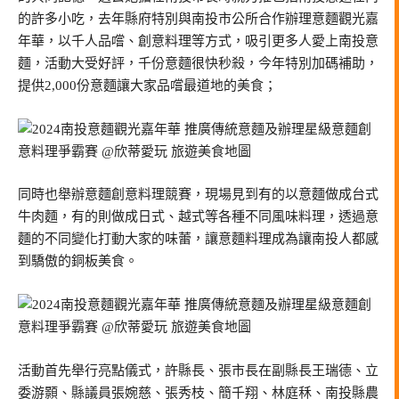
的許多小吃，去年縣府特別與南投市公所合作辦理意麵觀光嘉
年華，以千人品嚐、創意料理等方式，吸引更多人愛上南投意
麵，活動大受好評，千份意麵很快秒殺，今年特別加碼補助，
提供2,000份意麵讓大家品嚐最道地的美食；
同時也舉辦意麵創意料理競賽，現場見到有的以意麵做成台式
牛肉麵，有的則做成日式、越式等各種不同風味料理，透過意
麵的不同變化打動大家的味蕾，讓意麵料理成為讓南投人都感
到驕傲的銅板美食。
活動首先舉行亮點儀式，許縣長、張市長在副縣長王瑞德、立
委游顥、縣議員張婉慈、張秀枝、簡千翔、林庭秝、南投縣農