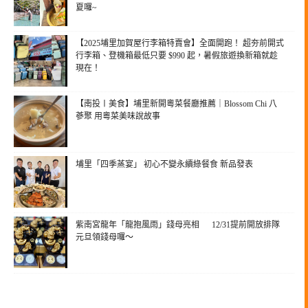
夏囉~
【2025埔里加賀屋行李箱特賣會】全面開跑！ 超夯前開式
行李箱、登機箱最低只要 $990 起，暑假旅遊換新箱就趁
現在！
【南投〡美食】埔里新開粵菜餐廳推薦｜Blossom Chi 八
蔘聚 用粵菜美味說故事
埔里「四季蒸宴」 初心不變永續綠餐食 新品發表
紫南宮龍年「龍抱風雨」錢母亮相 12/31提前開放排隊
元旦領錢母囉～