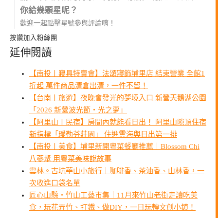
你給幾顆星呢？
歡迎一起點擊星號參與評論唷！
按讚加入粉絲團
延伸閱讀
【南投〡寢具特賣會】法頌寢飾埔里店 結束營業 全館1
折起 萬件商品清倉出清，一件不留！
【台南〡旅遊】夜晚會發光的夢境入口 新營天鵝湖公園
「2026 新營波光節・光之夢」
【阿里山〡民宿】房間內就能看日出！ 阿里山隙頂住宿
新指標「璦勒芬莊園」 住進雲海與日出第一排
【南投〡美食】埔里新開粵菜餐廳推薦｜Blossom Chi
八蔘聚 用粵菜美味說故事
雲林。古坑華山小旅行｜咖啡香、茶油香、山林香，一
次收進口袋名單
匠心山縣・竹山工藝市集｜11月來竹山老街走讀吃美
食，玩花弄竹、打鐵、做DIY，一日玩轉文創小鎮！