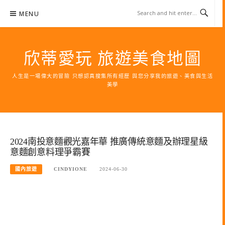
Skip
MENU
to
content
欣蒂愛玩 旅遊美食地圖
人生是一場偉大的冒險 只想認真搜集所有經歷 與您分享我的旅遊、美食與生活
美學
2024南投意麵觀光嘉年華 推廣傳統意麵及辦理星級
意麵創意料理爭霸賽
國內旅遊
CINDYIONE
2024-06-30