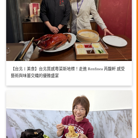
【台北〡美食】台北質感粵菜新地標！走進 Renfinea 芮馥軒 感受
藝術與味蕾交織的優雅盛宴