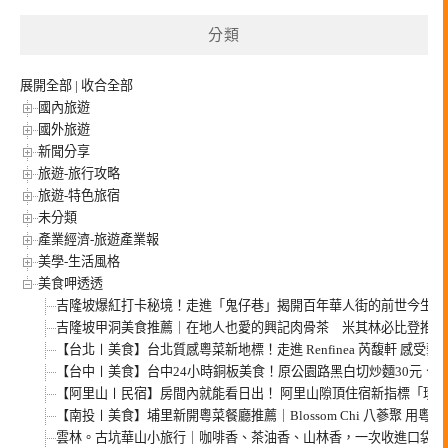
分類
展開全部
|
收合全部
國內旅遊
國外旅遊
新聞分享
旅遊-旅行攻略
旅遊-特色旅宿
未分類
產業經濟-旅遊產業報
美學-生活風格
美食呷透透
吉隆坡爆紅打卡秘境！走進「鬼仔巷」揭開百年華人街的前世今生，
吉隆坡甲洞美食推薦｜在地人也愛的興記肉骨茶 米其林必比登推薦
【台北〡美食】台北質感粵菜新地標！走進 Renfinea 芮馥軒 感受
【台中〡美食】台中24小時銅板美食！原公園路黑白切炒麵30元、肉
【阿里山〡民宿】房間內就能看日出！ 阿里山隙頂住宿新指標「璦勒
【南投〡美食】埔里新開粵菜餐廳推薦｜Blossom Chi 八蔘聚 用粵
雲林。古坑華山小旅行｜咖啡香、茶油香、山林香，一次收進口袋名