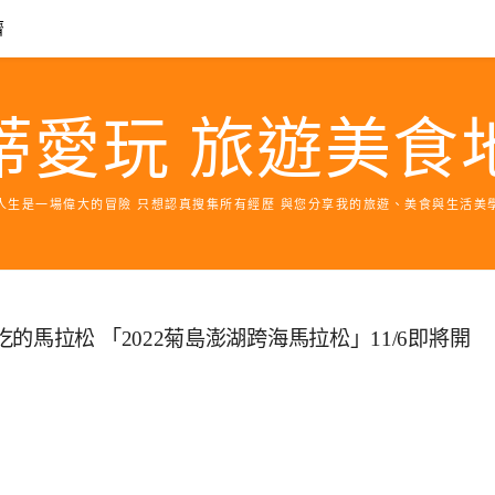
濟
蒂愛玩 旅遊美食
人生是一場偉大的冒險 只想認真搜集所有經歷 與您分享我的旅遊、美食與生活美
馬拉松 「2022菊島澎湖跨海馬拉松」11/6即將開