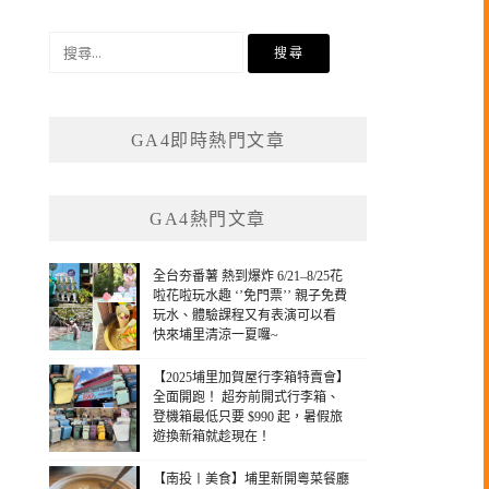
搜
尋
關
鍵
GA4即時熱門文章
字:
GA4熱門文章
全台夯番薯 熱到爆炸 6/21–8/25花
啦花啦玩水趣 ‘’免門票’’ 親子免費
玩水、體驗課程又有表演可以看
快來埔里清涼一夏囉~
【2025埔里加賀屋行李箱特賣會】
全面開跑！ 超夯前開式行李箱、
登機箱最低只要 $990 起，暑假旅
遊換新箱就趁現在！
【南投〡美食】埔里新開粵菜餐廳