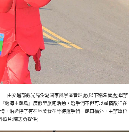
！ 由交通部觀光局澎湖國家風景區管理處(以下稱澎管處)舉辦
一的『跨海＋跳島』度假型旅跑活動，選手們不但可以盡情敞徉在
情，沿途除了有在地美食在等待選手們一飽口福外，主辦單位
照片:陳志勇提供)