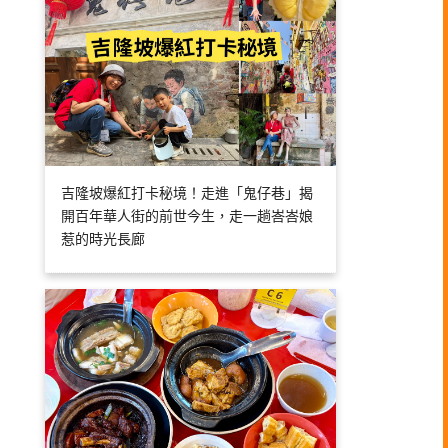
吉隆坡爆紅打卡秘境！走進「鬼仔巷」揭
開百年華人街的前世今生，走一趟峇峇娘
惹的時光長廊