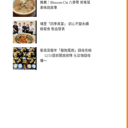
推薦｜Blossom Chi 八蔘聚 用粵菜
美味說故事
埔里「四季蒸宴」 初心不變永續
綠餐食 新品發表
紫南宮龍年「龍抱風雨」錢母亮相
12/31提前開放排隊 元旦領錢母
囉～