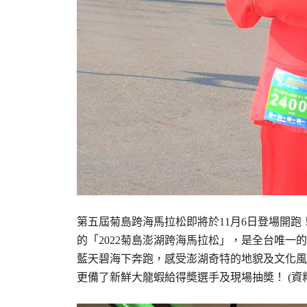
第五屆菊島跨海馬拉松即將於11月6日登場開跑
的「2022菊島澎湖跨海馬拉松」，是全台唯
藍天碧海下奔跑，感受澎湖奇特的地貌及文化風
更備了新鮮大龍蝦給得奬選手及現場抽奬！ (資料