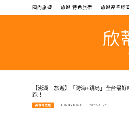
Skip
國內旅遊
旅遊-特色旅宿
旅遊產業經
to
content
欣
【澎湖｜旅遊】「跨海+跳島」全台最好吃的
跑！
CINDYIONE
2022-10-21
美食呷透透