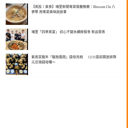
【南投〡美食】埔里新開粵菜餐廳推薦｜Blossom Chi 八
蔘聚 用粵菜美味說故事
埔里「四季蒸宴」 初心不變永續綠餐食 新品發表
紫南宮龍年「龍抱風雨」錢母亮相 12/31提前開放排隊
元旦領錢母囉～