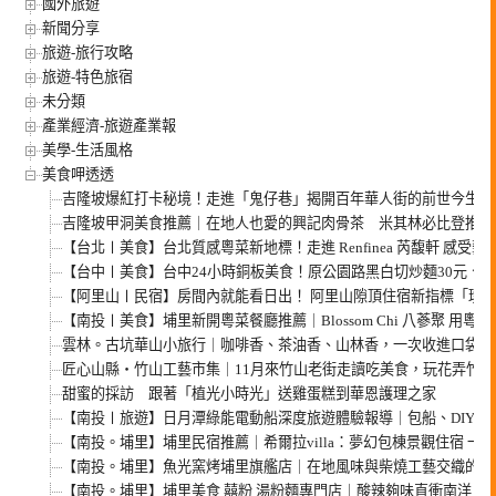
國外旅遊
新聞分享
旅遊-旅行攻略
旅遊-特色旅宿
未分類
產業經濟-旅遊產業報
美學-生活風格
美食呷透透
吉隆坡爆紅打卡秘境！走進「鬼仔巷」揭開百年華人街的前世今生，
吉隆坡甲洞美食推薦｜在地人也愛的興記肉骨茶 米其林必比登推薦
【台北〡美食】台北質感粵菜新地標！走進 Renfinea 芮馥軒 感受
【台中〡美食】台中24小時銅板美食！原公園路黑白切炒麵30元、肉
【阿里山〡民宿】房間內就能看日出！ 阿里山隙頂住宿新指標「璦勒
【南投〡美食】埔里新開粵菜餐廳推薦｜Blossom Chi 八蔘聚 用粵
雲林。古坑華山小旅行｜咖啡香、茶油香、山林香，一次收進口袋名
匠心山縣・竹山工藝市集｜11月來竹山老街走讀吃美食，玩花弄竹、
甜蜜的採訪 跟著「植光小時光」送雞蛋糕到華恩護理之家
【南投〡旅遊】日月潭綠能電動船深度旅遊體驗報導｜包船、DIY、
【南投。埔里】埔里民宿推薦｜希爾拉villa：夢幻包棟景觀住宿 
【南投。埔里】魚光窯烤埔里旗艦店｜在地風味與柴燒工藝交織的窯
【南投。埔里】埔里美食 囍粉 湯粉麵專門店｜酸辣夠味直衝南洋！再