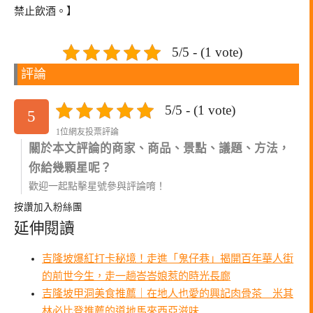
禁止飲酒。】
5/5 - (1 vote)
評論
5/5 - (1 vote)
5
1位網友投票評論
關於本文評論的商家、商品、景點、議題、方法，
你給幾顆星呢？
歡迎一起點擊星號參與評論唷！
按讚加入粉絲團
延伸閱讀
吉隆坡爆紅打卡秘境！走進「鬼仔巷」揭開百年華人街
的前世今生，走一趟峇峇娘惹的時光長廊
吉隆坡甲洞美食推薦｜在地人也愛的興記肉骨茶 米其
林必比登推薦的道地馬來西亞滋味