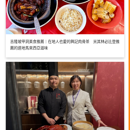
吉隆坡甲洞美食推薦｜在地人也愛的興記肉骨茶 米其林必比登推
薦的道地馬來西亞滋味