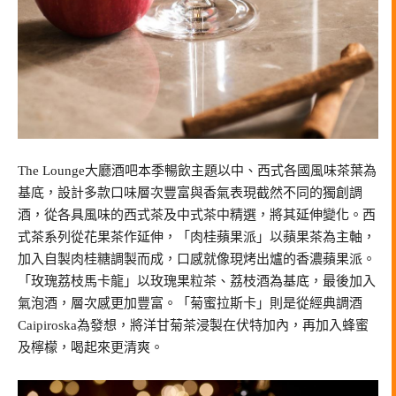
The Lounge大廳酒吧本季暢飲主題以中、西式各國風味茶葉為
基底，設計多款口味層次豐富與香氣表現截然不同的獨創調
酒，從各具風味的西式茶及中式茶中精選，將其延伸變化。西
式茶系列從花果茶作延伸，「肉桂蘋果派」以蘋果茶為主軸，
加入自製肉桂糖調製而成，口感就像現烤出爐的香濃蘋果派。
「玫瑰荔枝馬卡龍」以玫瑰果粒茶、荔枝酒為基底，最後加入
氣泡酒，層次感更加豐富。「菊蜜拉斯卡」則是從經典調酒
Caipiroska為發想，將洋甘菊茶浸製在伏特加內，再加入蜂蜜
及檸檬，喝起來更清爽。