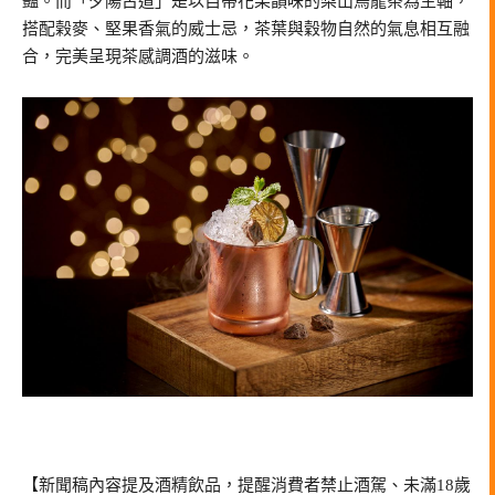
豔。而「夕陽古道」是以自帶花果韻味的梨山烏龍茶為主軸，
搭配榖麥、堅果香氣的威士忌，茶葉與穀物自然的氣息相互融
合，完美呈現茶感調酒的滋味。
【新聞稿內容提及酒精飲品，提醒消費者禁止酒駕、未滿18歲