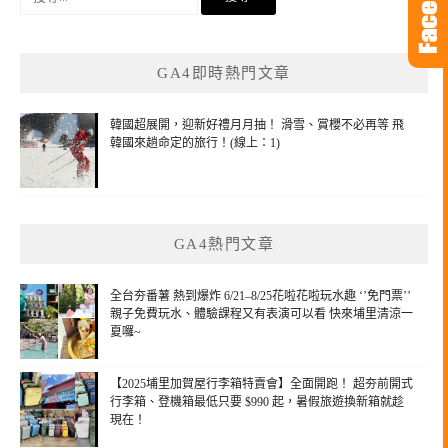
尋
關
鍵
GA4即時熱門文章
字:
韓國超展開，迎新好禮月月抽！ 滑雪、賞櫻不必再等 飛
韓國來趟命定的旅行！(線上：1)
GA4熱門文章
全台夯番薯 熱到爆炸 6/21–8/25花啦花啦玩水趣 ‘’免門票’’
親子免費玩水、體驗課程又有表演可以看 快來埔里清涼一
夏囉~
【2025埔里加賀屋行李箱特賣會】全面開跑！ 超夯前開式
行李箱、登機箱最低只要 $990 起，暑假旅遊換新箱就趁
現在！