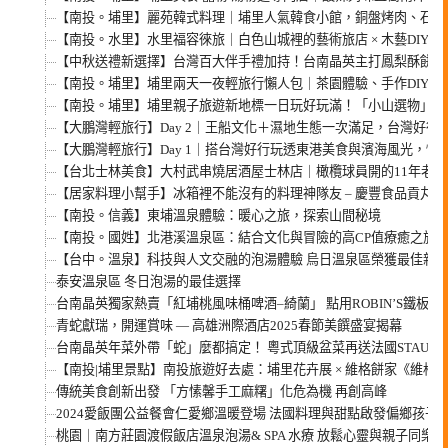
【南投。埔里】麗苑韓式料理｜埔里人氣韓食小館，銅盤烤肉、石鍋
【南投。水里】水里福容徠旅｜白色山城裡的藝術旅店 × 木藝DIY ×
【中秋送禮新選擇】台灣百大伴手禮加持！台南晶英主打鳳梨酥餅 ×
【南投。埔里】埔里兩天一夜輕旅行懶人包｜茶園體驗、手作DIY、
【南投。埔里】埔里親子旅遊新地標一日玩好玩滿！「小山選物」逛市
【大鵬灣輕旅行】Day 2｜王船文化＋濕地生態一次滿足，台灣好行
【大鵬灣輕旅行】Day 1｜搭台灣好行玩透東港美食與濱海風光，懶
【台北士林美食】大村武串燒居酒屋士林店｜橄欖球員開的11年老店
【居家料理小幫手】冰箱裡不能沒有的料理神隊友 – 慶豐食品貢丸！
【南投。信義】東埔溫泉體驗：暖心之旅，探索山間秘境
【南投。國姓】北港溪溫泉區：結合文化與冒險的高CP值療癒之旅
【台中。溫泉】科技與人文交融的泡湯體驗 烏日溫泉區榮獲最佳新
泰安溫泉區 冬日泡湯的最佳選擇
台南晶英獨家熱賣「紅埔桃風味桶啤酒–綺蘭」 點用ROBIN’S鐵板
青蛇獻瑞，開運賞味 — 高雄洲際酒店2025春節美饌盛宴揭幕
台南晶英年菜外帶「蛇」麼都搞定！ 粵式頂級盆菜再送法國STAUB
【南投|埔里景點】南投旅遊好去處：埔里花卉展 × 維格餅家《維格
傳統美食創新出發 「方愫馨手工麻糬」化危為機 再創高峰
2024愛飯團公益餐會仁愛鄉溫暖登場 法國料理與甜點啟發偏鄉孩子
桃園｜南方莊園渡假飯店溫泉泡湯& SPA 水療 放鬆心靈與親子同樂