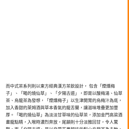
而中式茶系列則以東方經典漢方茶飲設計， 包含「煙燻梅
子」、「喝的燒仙草」、「夕陽古道」，即是以酸梅湯、仙草
茶、烏龍茶為發想，「煙燻梅子」以生津開胃的烏梅汁為底，
加入香甜的萊姆酒與草本香氣的龍舌蘭，讓滋味堆疊更加豐
厚。「喝的燒仙草」為淡淡甘草味的仙草茶，添加金門高粱酒
畫龍點睛，入喉時濃烈奔放，尾韻則十分淡雅回甘，令人驚