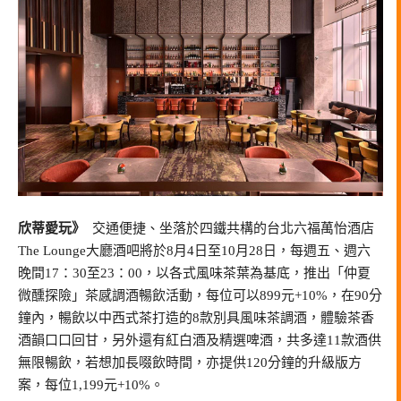
欣蒂愛玩》
交通便捷、坐落於四鐵共構的台北六福萬怡酒店
The Lounge大廳酒吧將於8月4日至10月28日，每週五、週六
晚間17：30至23：00，以各式風味茶葉為基底，推出「仲夏
微醺探險」茶感調酒暢飲活動，每位可以899元+10%，在90分
鐘內，暢飲以中西式茶打造的8款別具風味茶調酒，體驗茶香
酒韻口口回甘，另外還有紅白酒及精選啤酒，共多達11款酒供
無限暢飲，若想加長啜飲時間，亦提供120分鐘的升級版方
案，每位1,199元+10%。