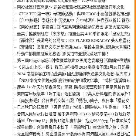
2024帶著媽媽跟著蝴蝶去低碳旅遊 一起淨零綠悠遊
南投社區評鑑開跑～ 鹿谷鄉和雅社區展現社區熱情及在地文化
《TEA TOP 第一味》母親節活動：與FRODOG小圓麵包聯名推出限
【台中|旅遊】樂遊台中 沉浸其中 台中林酒店 住宿券33折起 餐券88
【南投|旅遊】南投百K自行車系列活動啟動記者會 邀請大家來南投
最美手搖飲網紅店『序序茶』插旗勤美 4/10季節限定「皇家紅茶」
【菲律賓】長灘島的台灣味：ICE FLAKES BORACAY 美人魚雪花冰
【菲律賓】長灘島必吃麗晶酒店Buffet 晚餐主廚走出廚房大秀舞技
行動牛排攤進駐魚池校園 鄉長招待全鄉兒童吃牛排！
第三屆Kingship城市沖煮賽葉紘玴以黑馬之姿奪冠 活動銷售業績飆
《 來去山上吃一餐 》看玉山吃梅餐 2024南投梅子節3月30日即將登
2024 南投縣客庄特色產業節-國姓鄉鹿神祭產業文化活動-鹿向前 跑
「2024慚愧文化觀光節-鹿谷鄉慚愧祖師文化季」 “博杯”獲溪頭五
鹿谷「小半天竹夢森活節」開幕 縣長許淑華與逾千民眾體驗竹筒飯D
紫南宮甲辰龍年「呷丁酒」活動開鑼 ！ 7萬人份料理包 供民眾外帶
【南投|旅遊】台日世代交替 台灣「櫻花小仙子」與日本「櫻花女王
日本秋田必玩景點 「男鹿半島」泡湯、體驗嚇人「生剝鬼」「生剝
台南大員皇冠假日酒店 暖冬遊臺南Let’s Go 精彩臺南400 好玩好吃
埔里「Feeling18」慶祝17週年慶抽獎 抱走96800元「日本頂
燦星旅遊：台灣直飛日本秋田 『星戀秋田』東北雪國之旅：泡湯、
元旦限時優惠！ 憑國旗最高享優惠69折 南港超人氣Buffet敘日推三