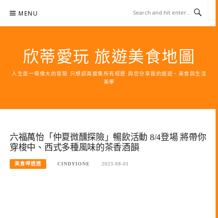
Skip
MENU
to
content
欣蒂愛玩 旅遊美食地圖
人生是一場偉大的冒險 只想認真搜集所有經歷 與您分享我的旅遊、美食與生活
美學
六福萬怡「仲夏微醺探險」暢飲活動 8/4登場 將帶你
穿梭中、西式多種風味的茶香酒韻
美食呷透透
CINDYIONE
2023-08-01