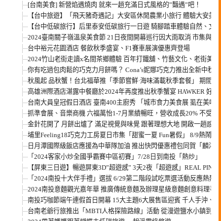
[台南美食] 新營焰遇燒肉 就來一趟充滿日式風格的”豔遇”吧！
【台中旅遊】「飛天豬奇遇記」大安區休閒農業小旅行 體驗大安美
【台中低碳旅行】后里泰安低碳旅行一日遊 騎腳踏車體驗自然、文
2024臺南關子嶺溫泉美食節 21日夜間開幕巡行因大雨取消 市集與
台中裕元花園酒店 餐飲秋季盛宴、F1賽車展演優惠齊登場
2024竹山老街走讀x名間茶鄉體驗 百年打鐵舖、竹藝文化、老街
你有吃過包肉鬆的巧克力月餅嗎？ Cona’s妮娜巧克力推出全新中秋
秋風起 品秋蟹！台北福華推「季節嘗鮮·海味滿載秋季套餐」 期間
高雄洲際酒店湛露中餐廳於2024年再度推出秋季蟹宴 HAWKER 
台南大員皇冠假日酒店 臺南400主廚秀 「城市食力美食展 虱在美味
抓準會展、音樂商機 六福萬怡1-7月業績暢旺，營收成長20% 不受
金針花開了 月餅出爐了 滿足視覺與味覺 跟著理想大地 開啟一趟感
埔里Feeling18巧克力工房夏日市集「甜蜜一夏 Fun暑假」 8/9熱鬧登
日月潭國際級飯店應援為中華隊加油 推出快閃優惠禮包同賀「麟洋配
「2024客家小炒全國爭霸賽中區初賽」7/28日到南投「熱炒」
【屏東三日遊】暢遊屏東3D”超遊感” 3天2夜「超遊感」REAL PI
「2024南投十大伴手禮」選拔 6/29第二階段試吃票選活動反應熱烈
2024南投意麵觀光嘉年華 推廣傳統意麵及辦理星級意麵創意料理爭
南投巧咖節端午連假首日開幕 15大主題6大展售區迎賓 千人手沖
台南老爺行旅推出「MBTI人格探險路線」活動 從漫遊鹽水小鎮到傳