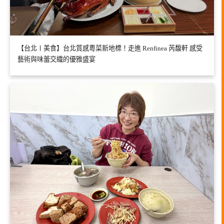
【台北〡美食】台北質感粵菜新地標！走進 Renfinea 芮馥軒 感受
藝術與味蕾交織的優雅盛宴