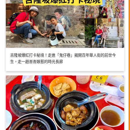
吉隆坡爆紅打卡秘境！走進「鬼仔巷」揭開百年華人街的前世今
生，走一趟峇峇娘惹的時光長廊