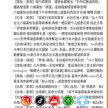
【南投｜美食】端午節將到 埔里金都推出「手作紅麴滷肉粽」
鐵路便當節 六福萬怡「限量」星級龍蝦便當奢華登場!
六福萬怡全新鳥籠下午茶帶你踏上盛夏的西班牙 紅椒 橄欖 奶酪 一
【日本｜美食】「探索日本高知美食：必訪在地人廚房『弘人市場』
台北六福萬怡全館尊師專案 再贈一禮莊園千元感恩花束 指定方案揪別
「菲律賓美食饗宴」品味道地菲國料理、舌尖探索菲律賓旅遊魅力
翻玩藝術 復刻國際名畫《星夜》一禮烘焙甜蜜綺想 帶你用糕點翱翔
2023世界棒球經典賽日本隊奪冠 JR東日本大飯店 台北鉑麗安全日餐廳
【台南l美食】台南大員皇冠假日酒店「東南亞美食節」 3-4月食在
JR東日本大飯店台北啟動「山形･高畠」美食之旅 HAYASE鐵板燒
歡慶聖誕 JR東日本大飯店台北推出限量繽紛聖誕節美食
【澎湖｜旅遊】「跨海+跳島」全台最好吃的馬拉松 「2022菊島澎湖
【南投I美食】日月潭唯一米其林饗宴 雲品酒店與三星主廚共創經典
Feeling18、陳綢兒少家園｢愛的家園｣聯名公益餅乾 延續阿嬤助弱
【南投｜旅遊】2022世界巧克力賽亞太區-臺灣代表隊Cona’s巧克力
黃金海岸廊帶公園「朕心加加 」感恩微型文創成果展
【台南｜美食】台南超潮飲料店！ 「朕心加加」”飲”領潮流 新品
【台南｜美食】台南歸仁美食大特搜 5家不踩雷銅板美食報你知
【台南｜美食】台南浮誇系美食名店「金三益」健康茶飲插旗新營
台南l 旅遊 2022「新營甜蜜節」最Chill的夏日活動 揪伴一起玩新營
【澎湖｜美食】澎湖必吃美食「沐一豬排」 季節限定『藍鑽軟殼蟹