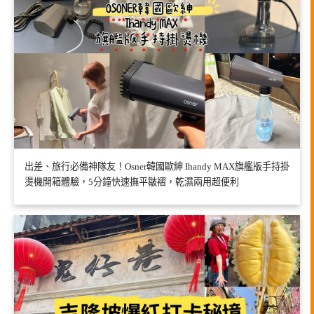
出差、旅行必備神隊友！Osner韓國歐紳 Ihandy MAX旗艦版手持掛
燙機開箱體驗，5分鐘快速撫平皺褶，乾濕兩用超便利