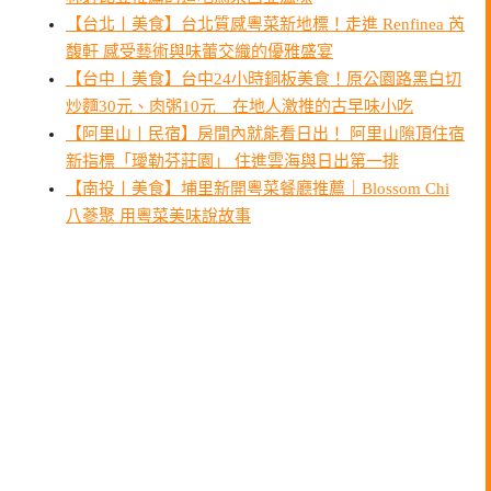
【台北〡美食】台北質感粵菜新地標！走進 Renfinea 芮
馥軒 感受藝術與味蕾交織的優雅盛宴
【台中〡美食】台中24小時銅板美食！原公園路黑白切
炒麵30元、肉粥10元 在地人激推的古早味小吃
【阿里山〡民宿】房間內就能看日出！ 阿里山隙頂住宿
新指標「璦勒芬莊園」 住進雲海與日出第一排
【南投〡美食】埔里新開粵菜餐廳推薦｜Blossom Chi
八蔘聚 用粵菜美味說故事