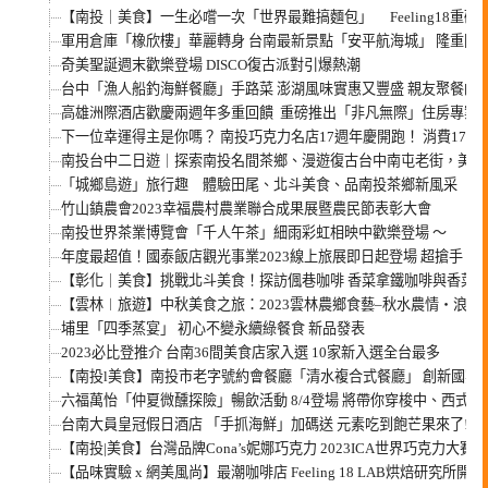
【南投｜美食】一生必嚐一次「世界最難搞麵包」 Feeling18重
軍用倉庫「橡欣樓」華麗轉身 台南最新景點「安平航海城」 隆重開
奇美聖誕週末歡樂登場 DISCO復古派對引爆熱潮
台中「漁人船釣海鮮餐廳」手路菜 澎湖風味實惠又豐盛 親友聚餐的
高雄洲際酒店歡慶兩週年多重回饋 重磅推出「非凡無際」住房專案 預
下一位幸運得主是你嗎？ 南投巧克力名店17週年慶開跑！ 消費171
南投台中二日遊｜探索南投名間茶鄉、漫遊復古台中南屯老街，美食
「城鄉島遊」旅行趣 體驗田尾、北斗美食、品南投茶鄉新風采
竹山鎮農會2023幸福農村農業聯合成果展暨農民節表彰大會
南投世界茶業博覽會「千人午茶」細雨彩虹相映中歡樂登場 ～
年度最超值！國泰飯店觀光事業2023線上旅展即日起登場 超搶手 和
【彰化｜美食】挑戰北斗美食！探訪偑巷咖啡 香菜拿鐵咖啡與香菜歐
【雲林︱旅遊】中秋美食之旅：2023雲林農鄉食藝–秋水農情‧浪漫
埔里「四季蒸宴」 初心不變永續綠餐食 新品發表
2023必比登推介 台南36間美食店家入選 10家新入選全台最多
【南投l美食】南投市老字號約會餐廳「清水複合式餐廳」 創新國宴
六福萬怡「仲夏微醺探險」暢飲活動 8/4登場 將帶你穿梭中、西式
台南大員皇冠假日酒店 「手抓海鮮」加碼送 元素吃到飽芒果來了! 
【南投|美食】台灣品牌Cona’s妮娜巧克力 2023ICA世界巧克力大賽
【品味實驗 x 網美風尚】最潮咖啡店 Feeling 18 LAB烘焙研究