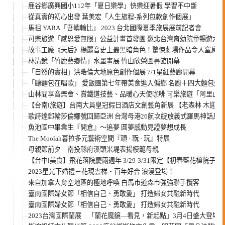
鹿谷鄉廣興國小112年「夏日樂學」快樂迎暑假 學習不中斷
從真實的初心出發 葉美宏「人生旅程-系列包款創作個展」
馬祖 YABA「吾嶼輪比」 2023 台北國際夏季旅展展前記者會
可樂旅遊「感恩愛無限」公益計畫首發團 邀北台灣育幼院童暢遊六福
故事工廠《天后》楊麗音史上最黑暗角色！驚悚劇場作品令人窒息！
林清鏡「竹鹿藝鄉情」水墨畫展 竹山欣榮圖書館開幕
「自然的實相」洪晧倫大地原色創作個展 7/1星紅藝廊開幕
「聽麵包在唱歌」 愛飯團第七年帶美食進入偏鄉 名廚＋四大麵包天
山林間享音樂會、賞鐵道技藝、品暖心天使咖啡 可樂旅遊「阿里山
【台南l旅遊】台南大員皇冠假日酒店文創藝角新展 【老森林 木迎40
歌詩達郵輪莎倫娜號回歸亞洲 台灣母港26航次綻放義式羅馬神話風情
魚池國中畢業生『開倉』～追夢 圓夢感動見證夢想成長
The Moolah暮拉多元藝術空間『頑 · 翫 · 玩』特展
母親節前夕 南投縣府溪頭米堤表揚模範母親
【台中l美食】飛花落院慶兩週年 3/29-3/31限定【初春藍花楹院子
2023星光下婚禮－花現雲梯‧百年好合 浪漫登場！
來自加拿大育空地區的極地呼喚 白馬市道森市強強聯手攬客
臺南國際婦女節「相信自己、勇敢愛」 打造婦女共融新時代
臺南國際婦女節「相信自己、勇敢愛」 打造婦女共融新時代
2023台灣國際蘭展 「蘭花魔鏡—看見，新起點」3月4日盛大登場