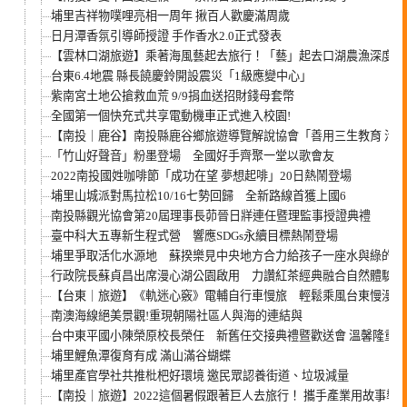
埔里吉祥物噗哩亮相一周年 揪百人歡慶滿周歲
日月潭香氛引導師授證 手作香水2.0正式發表
【雲林口湖旅遊】乘著海風藝起去旅行！「藝」起去口湖農漁深度體
台東6.4地震 縣長饒慶鈴開設震災「1級應變中心」
紫南宮土地公搶救血荒 9/9捐血送招財錢母套幣
全國第一個快充式共享電動機車正式進入校園!
【南投｜鹿谷】南投縣鹿谷鄉旅遊導覽解說協會「善用三生教育 活
「竹山好聲音」粉墨登場 全國好手齊聚一堂以歌會友
2022南投國姓咖啡節「成功在望 夢想起啡」20日熱鬧登場
埔里山城派對馬拉松10/16七勢回歸 全新路線首獲上國6
南投縣觀光協會第20屆理事長茆晉日牂連任暨理監事授證典禮
臺中科大五專新生程式營 響應SDGs永續目標熱鬧登場
埔里爭取活化水源地 蘇揆樂見中央地方合力給孩子一座水與綠的公
行政院長蘇貞昌出席漫心湖公園啟用 力讚紅茶經典融合自然體驗成
【台東｜旅遊】《軌迷心竅》電輔自行車慢旅 輕鬆乘風台東慢漫遊
南澳海線絕美景觀!重現朝陽社區人與海的連結與
台中東平國小陳榮原校長榮任 新舊任交接典禮暨歡送會 溫馨隆重
埔里鯉魚潭復育有成 滿山滿谷蝴蝶
埔里產官學社共推枇杷好環境 邀民眾認養街道、垃圾減量
【南投｜旅遊】2022這個暑假跟著巨人去旅行！ 攜手產業用故事導