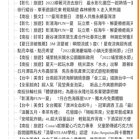
【彰化｜旅遊】2022順著河流去旅行 最水彰化邀您一起熱情一夏
徐行縱谷 ~ 單車遊讀花東 輕鬆騎遊 森林療育 X 走入黑熊國
【南投｜藝文】7/7臺灣漆藝日 漆藝人共推永續臺灣漆
【彰化｜旅遊】彰濱海FUN一夏 玩立槳、搭海牛、解憂療癒兩天一
【彰化｜旅遊】彰濱海FUN一夏 玩立槳、搭海牛、解憂療癒兩天一
【南投｜好茶】鹿谷凍頂茶葉生產合作社春茶比賽 林錫宏榮獲烏龍
【夏日涼被推薦】3M 涼夏被｜瞬間涼感 5 度C！夏夜涼爽超有感
點亮幸福、點亮希望 「2022鹿港慶端陽-小鎮光影藝術節」2日點
【南投｜旅遊】埔里桃米親水公園翻新啟用 「2022埔里親水節」6/
【南投｜旅遊】夏天一起玩水趣 桃米澀水「水水」出擊 跟著蝴蝶
日月潭區丹大布農部落 馬告香氛產業沉浸式遊程新體驗
【台中｜美食】台南超浮誇海鮮鍋燒意麵「金三益」插旗台中一中商
【全家超商】超人氣「晁堃黃金泡菜」 新品上市爽脆熱銷中
南投扶輪社捐「體健器材」為鹿谷永隆社區長輩健康把關
「彰濱海FUN一夏」 7月白色海豚屋SUP、獨木舟免費體驗
【台中｜美食】全台獨家「澳洲全血和牛」、冠軍調酒 王品「最肉
『溫馨五月‧奉茶有禮』 花壇國小「隔板茶席」兒童茶藝成果展暨
「安晴氣炸鍋」4L超大容量設計 輕鬆氣炸宵夜、下酒菜好方便
【南投｜旅遊】Cona’s妮娜愛心巧克力專車 兒童節傳遞巧克力知識
首間國際私校「清華STEAM學校」認證 Edu-Aequitas與卡爾教育