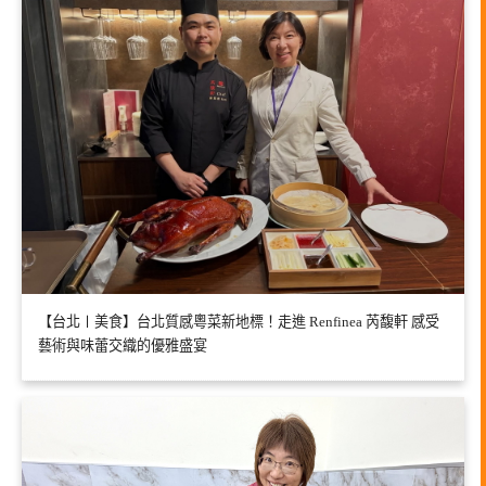
【台北〡美食】台北質感粵菜新地標！走進 Renfinea 芮馥軒 感受
藝術與味蕾交織的優雅盛宴