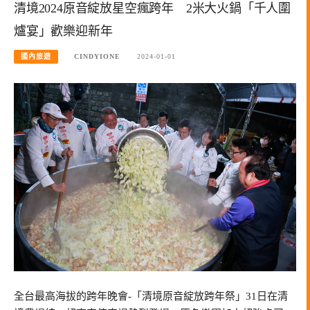
清境2024原音綻放星空瘋跨年 2米大火鍋「千人圍
爐宴」歡樂迎新年
國內旅遊
CINDYIONE
2024-01-01
全台最高海拔的跨年晚會-「清境原音綻放跨年祭」31日在清