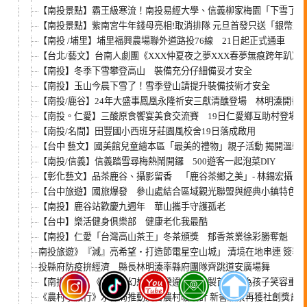
【南投景點】霸王級寒流！南投易經大學、信義柳家梅園「下雪了」
【南投景點】紫南宮牛年錢母亮相!取消排隊 元旦首發只送「銀幣」
【南投 /埔里】埔里福興農場聯外道路投76線 21日起正式通車
【台北/藝文】台南人劇團《XXX仲夏夜之夢XXX春夢無痕跨年趴》 
【南投】冬季下雪攀登高山 裝備充分仔細備妥才安全
【南投】玉山今晨下雪了！雪季登山請提升裝備技術才安全
【南投/鹿谷】24年大盛事鳳凰永隆祈安三獻清醮登場 林明溱開香
【南投。仁愛】三酸原食饗宴美食交流賽 19日仁愛鄉互助村登場
【南投/名間】田豐國小西班牙莊園風校舍19日落成啟用
【台中 藝文】國美館兒童繪本區「最美的禮物」親子活動 揭開溫馨
【南投/信義】信義踏雪尋梅熱鬧開鑼 500遊客一起泡菜DIY
【彰化藝文】品茶鹿谷、攝影留香 「鹿谷茶鄉之美」- 林錫宏攝影
【台中旅遊】國旅爆發 參山處結合區域觀光聯盟與經典小鎮特色推
【南投】鹿谷站歡慶九週年 華山攜手守護孤老
【台中】樂活健身俱樂部 健康老化我最酷
【南投】仁愛「台灣高山茶王」冬茶頒獎 郁香茶業徐彩勝奪魁
南投旅遊》『減』亮希望‧打造節電星空山城」 清境在地串連 簽署
投縣府防疫拚經濟 縣長林明溱率縣府團隊齊跳道安廣場舞
【南投活動】《紙風車幻想曲》睽違一年重製首演！為孩子笑容重整
《農村小旅行》水保局推動友善農村暖設計 新書願景再獲社創獎肯