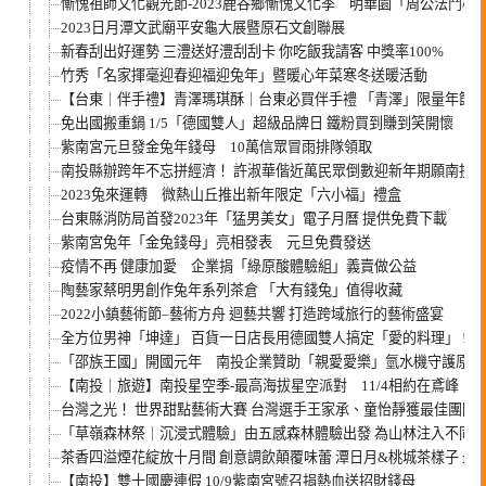
慚愧祖師文化觀光節-2023鹿谷鄉慚愧文化季 明華園「周公法鬥
2023日月潭文武廟平安龜大展暨原石文創聯展
新春刮出好運勢 三澧送好澧刮刮卡 你吃飯我請客 中獎率100%
竹秀「名家揮毫迎春迎福迎兔年」暨暖心年菜寒冬送暖活動
【台東｜伴手禮】青澤瑪琪酥｜台東必買伴手禮 「青澤」限量年節
免出國搬重鍋 1/5「德國雙人」超級品牌日 鐵粉買到賺到笑開懷
紫南宮元旦發金兔年錢母 10萬信眾冒雨排隊領取
南投縣辦跨年不忘拼經濟！ 許淑華偕近萬民眾倒數迎新年期願南投
2023兔來運轉 微熱山丘推出新年限定「六小福」禮盒
台東縣消防局首發2023年「猛男美女」電子月曆 提供免費下載
紫南宮兔年「金兔錢母」亮相發表 元旦免費發送
疫情不再 健康加愛 企業捐「綠原酸體驗組」義賣做公益
陶藝家蔡明男創作兔年系列茶倉 「大有錢兔」值得收藏
2022小鎮藝術節–藝術方舟 迴藝共響 打造跨域旅行的藝術盛宴
全方位男神「坤達」 百貨一日店長用德國雙人搞定「愛的料理」 !
「邵族王國」開國元年 南投企業贊助「親愛愛樂」氫水機守護原民
【南投｜旅遊】南投星空季-最高海拔星空派對 11/4相約在鳶峰
台灣之光！ 世界甜點藝術大賽 台灣選手王家承、童怡靜獲最佳團隊
「草嶺森林祭｜沉浸式體驗」由五感森林體驗出發 為山林注入不同的
茶香四溢煙花綻放十月間 創意調飲顛覆味蕾 潭日月&桃城茶樣子 最
【南投】雙十國慶連假 10/9紫南宮號召捐熱血送招財錢母