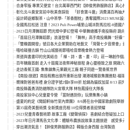
合身窄版 專業又便宜！台北萬華西門町【帥俊男飾服飾店】真心推
彰化北斗奠安宮前中秋美食踩街 「好食寶斗邀」消費滿百再抽大獎
設計師返鄉製茶，山中茶學-「茶香酣枕」勇奪國際2023 MUSE設
全國馬拉松迷 注意！2023 Puli Power埔里山城派對馬拉松-8道國六 10
2023日月潭舞蹈節 閃光燈中夢幻登場 中華舞總攜手南投縣府 跳向
「首屆日月潭舞蹈節」浪漫登場！ 「舞林」高手南投飆舞 ‘’好攝‘’獎
「雙橡園開發」號召各大企業贊助在地藝文 「灣聲七夕音樂會」連
嘻哈碰撞古韻 竹山山城藝術節嘻哈音樂晚會熱力登場
茶道與書畫印的完美結合 「 禪、詩、書、畫、印」莊一琳創作個
百年糖廠首創 走入十鼓魔法夜祭神秘旅程 身心靈極致之旅 開啟六感
走訪香蕉王國- 集集鎮集元果觀光工廠 親子同遊一覽香蕉世界
【南投l旅遊】南投稅務出張所重新出發 潮港城餐飲集團進駐-福瑞
嚮辣對爸爸有禮 身分證字號2個8享88折 尬鍋為貓奴加菜 8/13 前
南投縣義勇消防總隊防火宣導大隊 林怡鳳接任大隊長
南投家扶中心兒童夏令營 「當財遇到你」玩樂集集小鎮
盛夏的約定《聞韶軒絲竹室內樂團》 8/6將在台中國家歌劇院舉辦年
第35屆奇美藝術獎 全新獎座亮相 10位得獎者喜迎榮耀
2023兒童青春藝術節 故事工廠《變聲偵探》 喜劇結合懸疑加上口
2023年日月潭馬告文化季：體驗布農族說故事主題旅遊 感受多元
穿出潮流氣息！【帥俊男飾服飾店】韓版合身西服 台灣製造