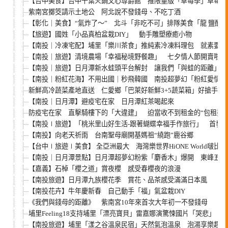
【台中美食】台中千葉火鍋文心尊爵館 推限量版「草莓季」草莓吃
紫南宮擲筊請示土地公 阿北說不發錢母、不吃丁酒
【彰化｜美食】“氣炸了～” 北斗「非吃不可」排隊美食「龍 鹽酥
【旅遊】國姓「小品真柏盆栽DIY」 動手雕塑療癒小物
【南投｜冷凍宅配】埔里「樂川茶食」推純素冷凍料理包 就素要一
【南投｜旅遊】清境農場「幸福秘境野餐趣」 七夕情人節開賣啦!!
【南投｜旅遊】日月潭新水蛙頭平台解封 讓我們「與蛙的距離」更
【南投｜粉紅花海】不用出國｜秒飛韓國 南投超夢幻「粉紅愛情草」
新鮮高冷蔬菜產地直送 仁愛鄉「巴萊好新鮮3+5蔬菜箱」好搶手
【南投｜日月潭】避疫宅在家 日月潭紅茶喝起來
防疫宅在家 直擊騎樓下的「大違建」 迫當收不到租金的“包租婆”
【南投∣旅遊】「桃米里山好生活-跟著蝴蝶幸福手作旅行」 首發
【南投】向老天祈雨 台南聖母廟開基媽祖“繞跑”鹿谷鄉
【台中∣旅遊∣美食】 全亞洲最大 海灣樂世界HiONE World啵比
【南投｜日月潭景點】日月潭超夢幻粉紫「麝香木」爆開 東峰五星
【嘉義】石棹「櫻之道」賞夜櫻 感受春櫻夜的浪漫
【南投旅遊】日月潭九族櫻花季 賞花、品茶感受滿滿日本風
【南投花卉】牛年慶新春 自己動手「福」氣盆栽DIY
《我們與錢母的距離》 紫南宮10年來首次大年初一不發錢母
埔里Feeling18支持埔里「漂亮寶貝」雷嘉娜演驚悚國片「哭悲」
【南投旅遊】埔里「漾之谷溫泉民宿」天然氣泡溫泉 泡湯享樂趣