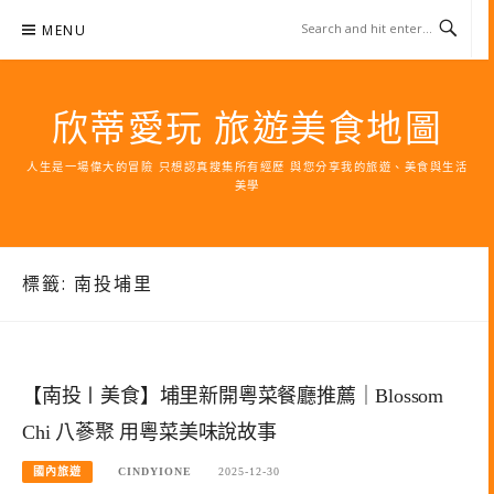
Skip
MENU
to
content
欣蒂愛玩 旅遊美食地圖
人生是一場偉大的冒險 只想認真搜集所有經歷 與您分享我的旅遊、美食與生活
美學
標籤:
南投埔里
【南投〡美食】埔里新開粵菜餐廳推薦｜Blossom
Chi 八蔘聚 用粵菜美味說故事
國內旅遊
CINDYIONE
2025-12-30