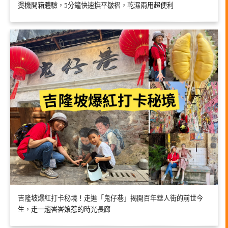
燙機開箱體驗，5分鐘快速撫平皺褶，乾濕兩用超便利
吉隆坡爆紅打卡秘境！走進「鬼仔巷」揭開百年華人街的前世今
生，走一趟峇峇娘惹的時光長廊