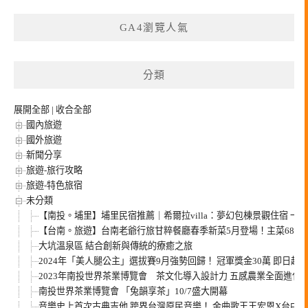
GA4瀏覽人氣
分類
展開全部
|
收合全部
國內旅遊
國外旅遊
新聞分享
旅遊-旅行攻略
旅遊-特色旅宿
未分類
【南投。埔里】埔里民宿推薦｜希爾拉villa：夢幻包棟景觀住宿 
【台南。旅遊】台南老爺行旅甘粹餐廳春季新菜5月登場！主菜680元起
大坑溫泉區 結合創新與傳統的療癒之旅
2024年「美人腿公主」選拔賽9月強勢回歸！ 冠軍獎金30萬 即日起
2023年南投世界茶業博覽會 茶文化導入設計力 五感農業全面進化
南投世界茶業博覽會 「兔韻享茶」10/7盛大開幕
音樂史上首次古典吉他 跨界台灣原民音樂！ 金曲歌王王宏恩X台中米可吉他