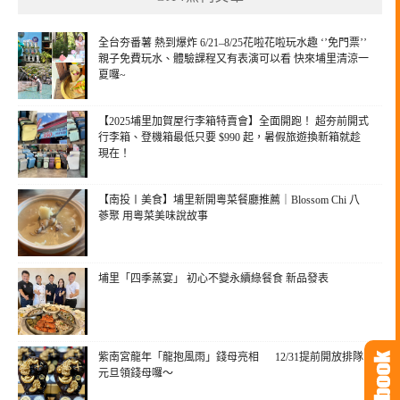
全台夯番薯 熱到爆炸 6/21–8/25花啦花啦玩水趣 ‘’免門票’’
親子免費玩水、體驗課程又有表演可以看 快來埔里清涼一
夏囉~
【2025埔里加賀屋行李箱特賣會】全面開跑！ 超夯前開式
行李箱、登機箱最低只要 $990 起，暑假旅遊換新箱就趁
現在！
【南投〡美食】埔里新開粵菜餐廳推薦｜Blossom Chi 八
蔘聚 用粵菜美味說故事
埔里「四季蒸宴」 初心不變永續綠餐食 新品發表
紫南宮龍年「龍抱風雨」錢母亮相 12/31提前開放排隊
元旦領錢母囉～