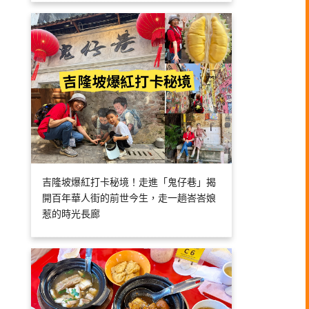
吉隆坡爆紅打卡秘境！走進「鬼仔巷」揭
開百年華人街的前世今生，走一趟峇峇娘
惹的時光長廊