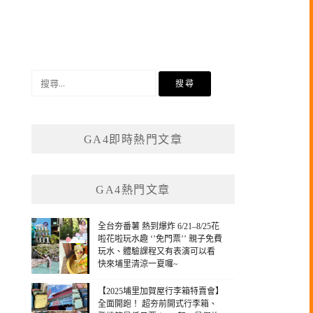
搜
尋
關
鍵
GA4即時熱門文章
字:
GA4熱門文章
全台夯番薯 熱到爆炸 6/21–8/25花
啦花啦玩水趣 ‘’免門票’’ 親子免費
玩水、體驗課程又有表演可以看
快來埔里清涼一夏囉~
【2025埔里加賀屋行李箱特賣會】
全面開跑！ 超夯前開式行李箱、