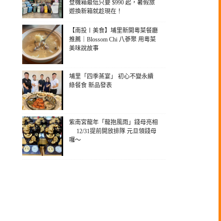
登機箱最低只要 $990 起，暑假旅
遊換新箱就趁現在！
【南投〡美食】埔里新開粵菜餐廳
推薦｜Blossom Chi 八蔘聚 用粵菜
美味說故事
埔里「四季蒸宴」 初心不變永續
綠餐食 新品發表
紫南宮龍年「龍抱風雨」錢母亮相
12/31提前開放排隊 元旦領錢母
囉～