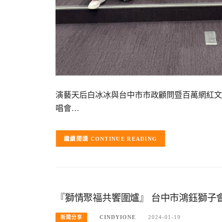
演藝天后白冰冰與台中市市政顧問暨百萬網紅文平嫂
唱會…
CONTINUE READING
『獅情聚福共饗圍爐』 台中市鴻鈺獅子
CINDYIONE
2024-01-19
新聞分享