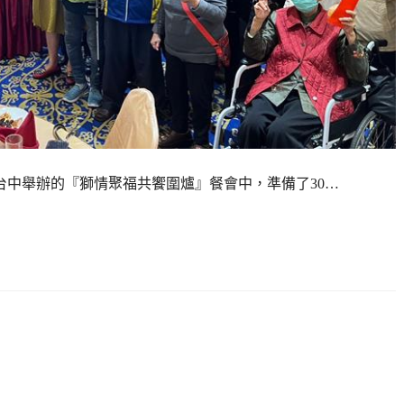
在台中舉辦的『獅情聚福共饗圍爐』餐會中，準備了30…