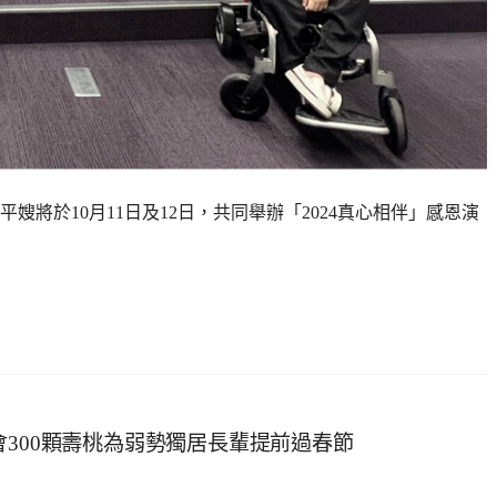
將於10月11日及12日，共同舉辦「2024真心相伴」感恩演
會300顆壽桃為弱勢獨居長輩提前過春節