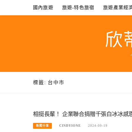
Skip
國內旅遊
旅遊-特色旅宿
旅遊產業經
to
content
欣
標籤:
台中市
相挺長輩！ 企業聯合捐贈千張白冰冰感
CINDYIONE
2024-09-19
新聞分享