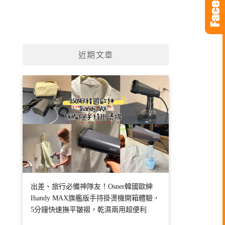
近期文章
出差、旅行必備神隊友！Osner韓國歐紳
Ihandy MAX旗艦版手持掛燙機開箱體驗，
5分鐘快速撫平皺褶，乾濕兩用超便利