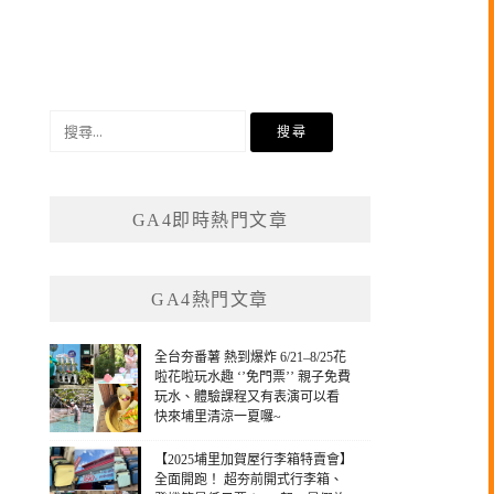
搜
尋
關
鍵
GA4即時熱門文章
字:
GA4熱門文章
全台夯番薯 熱到爆炸 6/21–8/25花
啦花啦玩水趣 ‘’免門票’’ 親子免費
玩水、體驗課程又有表演可以看
快來埔里清涼一夏囉~
【2025埔里加賀屋行李箱特賣會】
全面開跑！ 超夯前開式行李箱、