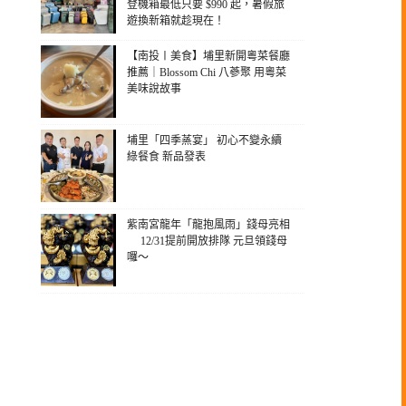
登機箱最低只要 $990 起，暑假旅
遊換新箱就趁現在！
【南投〡美食】埔里新開粵菜餐廳
推薦｜Blossom Chi 八蔘聚 用粵菜
美味說故事
埔里「四季蒸宴」 初心不變永續
綠餐食 新品發表
紫南宮龍年「龍抱風雨」錢母亮相
12/31提前開放排隊 元旦領錢母
囉～