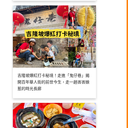
吉隆坡爆紅打卡秘境！走進「鬼仔巷」揭
開百年華人街的前世今生，走一趟峇峇娘
惹的時光長廊