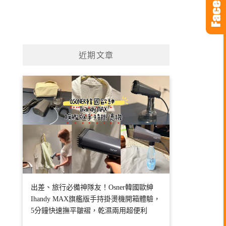
近期文章
出差、旅行必備神隊友！Osner韓國歐紳
Ihandy MAX旗艦版手持掛燙機開箱體驗，
5分鐘快速撫平皺褶，乾濕兩用超便利