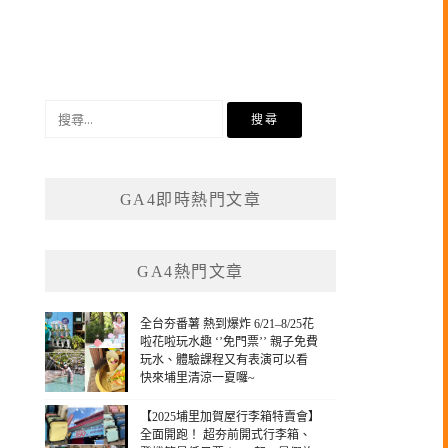
搜
尋
關
鍵
GA4即時熱門文章
字:
GA4熱門文章
全台夯番薯 熱到爆炸 6/21–8/25花
啦花啦玩水趣 ‘’免門票’’ 親子免費
玩水、體驗課程又有表演可以看
快來埔里清涼一夏囉~
【2025埔里加賀屋行李箱特賣會】
全面開跑！ 超夯前開式行李箱、