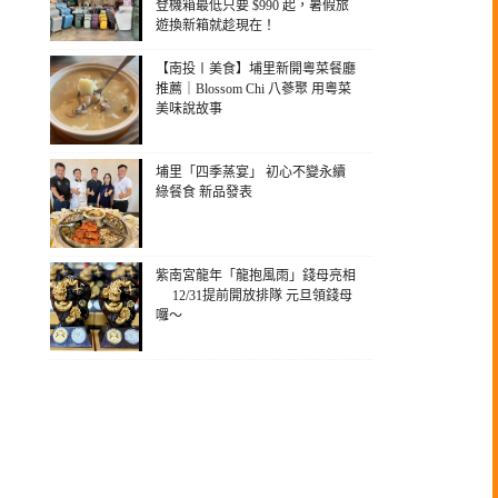
登機箱最低只要 $990 起，暑假旅
遊換新箱就趁現在！
【南投〡美食】埔里新開粵菜餐廳
推薦｜Blossom Chi 八蔘聚 用粵菜
美味說故事
埔里「四季蒸宴」 初心不變永續
綠餐食 新品發表
紫南宮龍年「龍抱風雨」錢母亮相
12/31提前開放排隊 元旦領錢母
囉～