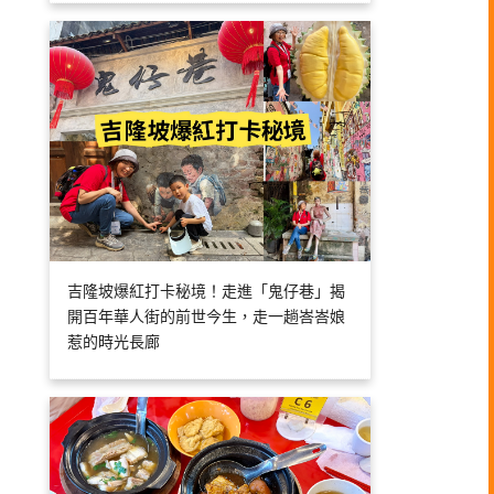
吉隆坡爆紅打卡秘境！走進「鬼仔巷」揭
開百年華人街的前世今生，走一趟峇峇娘
惹的時光長廊