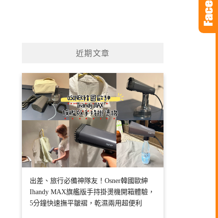
近期文章
出差、旅行必備神隊友！Osner韓國歐紳
Ihandy MAX旗艦版手持掛燙機開箱體驗，
5分鐘快速撫平皺褶，乾濕兩用超便利