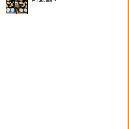
元旦領錢母囉～