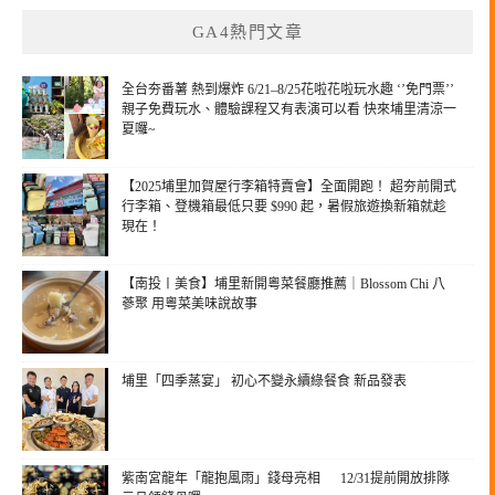
GA4熱門文章
全台夯番薯 熱到爆炸 6/21–8/25花啦花啦玩水趣 ‘’免門票’’
親子免費玩水、體驗課程又有表演可以看 快來埔里清涼一
夏囉~
【2025埔里加賀屋行李箱特賣會】全面開跑！ 超夯前開式
行李箱、登機箱最低只要 $990 起，暑假旅遊換新箱就趁
現在！
【南投〡美食】埔里新開粵菜餐廳推薦｜Blossom Chi 八
蔘聚 用粵菜美味說故事
埔里「四季蒸宴」 初心不變永續綠餐食 新品發表
紫南宮龍年「龍抱風雨」錢母亮相 12/31提前開放排隊