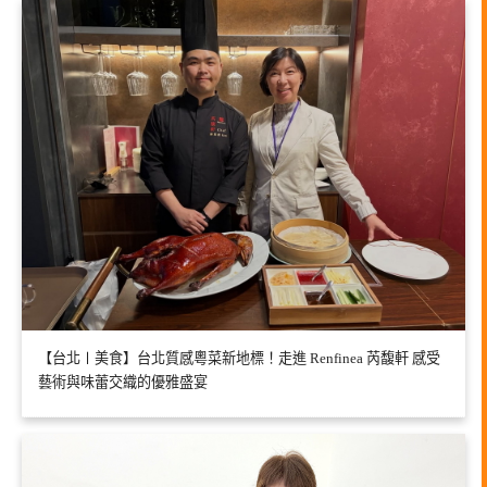
【台北〡美食】台北質感粵菜新地標！走進 Renfinea 芮馥軒 感受
藝術與味蕾交織的優雅盛宴