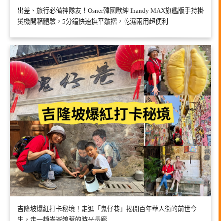
出差、旅行必備神隊友！Osner韓國歐紳 Ihandy MAX旗艦版手持掛
燙機開箱體驗，5分鐘快速撫平皺褶，乾濕兩用超便利
吉隆坡爆紅打卡秘境！走進「鬼仔巷」揭開百年華人街的前世今
生，走一趟峇峇娘惹的時光長廊