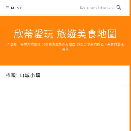
Skip
MENU
to
content
欣蒂愛玩 旅遊美食地圖
人生是一場偉大的冒險 只想認真搜集所有經歷 與您分享我的旅遊、美食與生活
美學
標籤:
山城小鎮