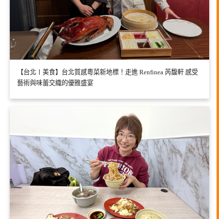
【台北〡美食】台北質感粵菜新地標！走進 Renfinea 芮馥軒 感受
藝術與味蕾交織的優雅盛宴