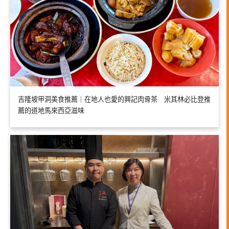
吉隆坡甲洞美食推薦｜在地人也愛的興記肉骨茶 米其林必比登推
薦的道地馬來西亞滋味