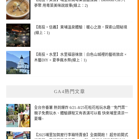
【南投〡美食】埔里新開粵菜餐廳推薦｜Blossom Chi 八
蔘聚 用粵菜美味說故事(線上：2)
【南投。信義】東埔溫泉體驗：暖心之旅，探索山間秘境
(線上：1)
【南投。水里】水里福容徠旅｜白色山城裡的藝術旅店 ×
木藝DIY × 夏季瘋水祭(線上：1)
GA4熱門文章
全台夯番薯 熱到爆炸 6/21–8/25花啦花啦玩水趣 ‘’免門票’’
親子免費玩水、體驗課程又有表演可以看 快來埔里清涼一
夏囉~
【2025埔里加賀屋行李箱特賣會】全面開跑！ 超夯前開式