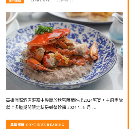
國內旅遊
CINDYIONE
2024-09-01
高雄洲際酒店湛露中餐廳於秋蟹時節推出2024蟹宴，主廚團隊
獻上多道期間限定私房蟳蟹珍饈 2024 年 8 月 …
CONTINUE READING