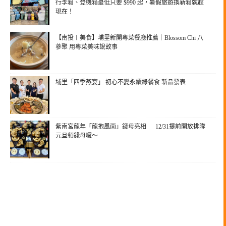
行李箱、登機箱最低只要 $990 起，暑假旅遊換新箱就趁
現在！
【南投〡美食】埔里新開粵菜餐廳推薦｜Blossom Chi 八
蔘聚 用粵菜美味說故事
埔里「四季蒸宴」 初心不變永續綠餐食 新品發表
紫南宮龍年「龍抱風雨」錢母亮相 12/31提前開放排隊
元旦領錢母囉～