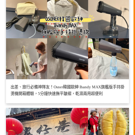
出差、旅行必備神隊友！Osner韓國歐紳 Ihandy MAX旗艦版手持掛
燙機開箱體驗，5分鐘快速撫平皺褶，乾濕兩用超便利