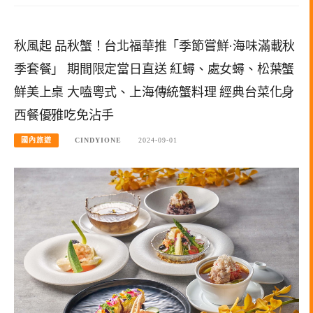
秋風起 品秋蟹！台北福華推「季節嘗鮮·海味滿載秋
季套餐」 期間限定當日直送 紅蟳、處女蟳、松葉蟹
鮮美上桌 大嗑粵式、上海傳統蟹料理 經典台菜化身
西餐優雅吃免沾手
國內旅遊
CINDYIONE
2024-09-01