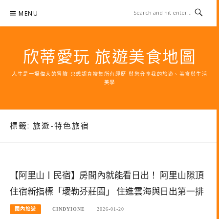
Skip
MENU
to
content
欣蒂愛玩 旅遊美食地圖
人生是一場偉大的冒險 只想認真搜集所有經歷 與您分享我的旅遊、美食與生活
美學
標籤:
旅遊-特色旅宿
【阿里山〡民宿】房間內就能看日出！ 阿里山隙頂
住宿新指標「璦勒芬莊園」 住進雲海與日出第一排
國內旅遊
CINDYIONE
2026-01-20