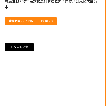
體驗活動，今年為深化農村食農教育，將參與對象擴大至高
中…
CONTINUE READING
文
較舊的文章
章
導
覽