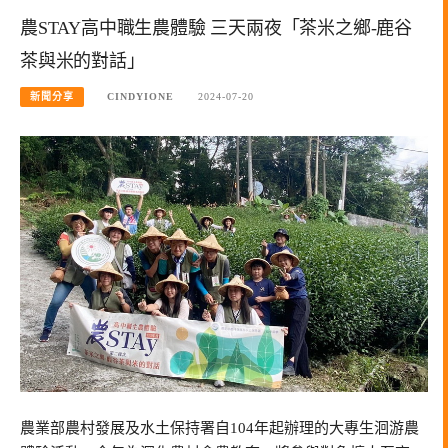
農STAY高中職生農體驗 三天兩夜「茶米之鄉-鹿谷
茶與米的對話」
新聞分享
CINDYIONE
2024-07-20
農業部農村發展及水土保持署自104年起辦理的大專生洄游農