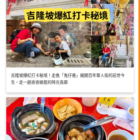
吉隆坡爆紅打卡秘境！走進「鬼仔巷」揭開百年華人街的前世今
生，走一趟峇峇娘惹的時光長廊