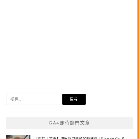
搜
尋
關
鍵
GA4即時熱門文章
字: