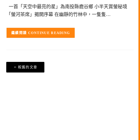
一首「天空中最亮的星」為南投縣鹿谷鄉 小半天賞螢秘境
「螢河茶席」揭開序幕 在幽靜的竹林中，一隻隻…
CONTINUE READING
文
較舊的文章
章
導
覽