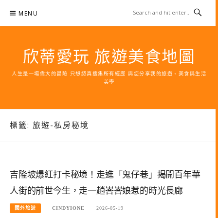
Skip
MENU
to
content
欣蒂愛玩 旅遊美食地圖
人生是一場偉大的冒險 只想認真搜集所有經歷 與您分享我的旅遊、美食與生活
美學
標籤:
旅遊-私房秘境
吉隆坡爆紅打卡秘境！走進「鬼仔巷」揭開百年華
人街的前世今生，走一趟峇峇娘惹的時光長廊
國外旅遊
CINDYIONE
2026-05-19