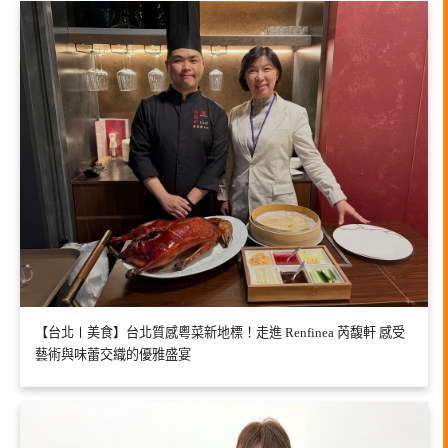
【台北〡美食】台北質感粵菜新地標！走進 Renfinea 芮馥軒 感受
藝術與味蕾交織的優雅盛宴