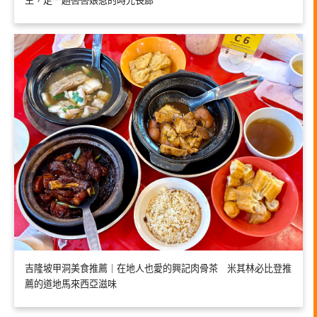
生，走一趟峇峇娘惹的時光長廊
吉隆坡甲洞美食推薦｜在地人也愛的興記肉骨茶 米其林必比登推
薦的道地馬來西亞滋味