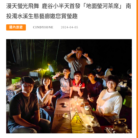
漫天螢光飛舞 鹿谷小半天首發「地面螢河茶席」 南
投濁水溪生態藝廊邀您賞螢趣
國內旅遊
CINDYIONE
2024-04-05