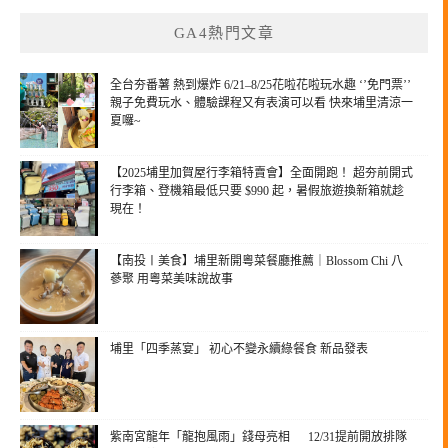
GA4熱門文章
全台夯番薯 熱到爆炸 6/21–8/25花啦花啦玩水趣 ‘’免門票’’
親子免費玩水、體驗課程又有表演可以看 快來埔里清涼一
夏囉~
【2025埔里加賀屋行李箱特賣會】全面開跑！ 超夯前開式
行李箱、登機箱最低只要 $990 起，暑假旅遊換新箱就趁
現在！
【南投〡美食】埔里新開粵菜餐廳推薦｜Blossom Chi 八
蔘聚 用粵菜美味說故事
埔里「四季蒸宴」 初心不變永續綠餐食 新品發表
紫南宮龍年「龍抱風雨」錢母亮相 12/31提前開放排隊