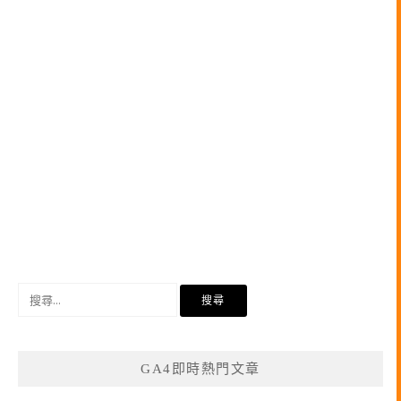
搜
尋
關
鍵
GA4即時熱門文章
字: