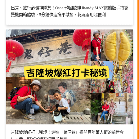
出差、旅行必備神隊友！Osner韓國歐紳 Ihandy MAX旗艦版手持掛
燙機開箱體驗，5分鐘快速撫平皺褶，乾濕兩用超便利
吉隆坡爆紅打卡秘境！走進「鬼仔巷」揭開百年華人街的前世今