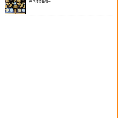
元旦領錢母囉～