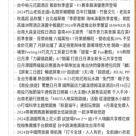
台中裕元花園酒店 餐飲秋季盛宴、F1賽車展演優惠齊登場
2024竹山老街走讀x名間茶鄉體驗 百年打鐵舖、竹藝文化、老街
秋風起 品秋蟹！台北福華推「季節嘗鮮·海味滿載秋季套餐」 期間
高雄洲際酒店湛露中餐廳於2024年再度推出秋季蟹宴 HAWKER 
台南大員皇冠假日酒店 臺南400主廚秀 「城市食力美食展 虱在美味
抓準會展、音樂商機 六福萬怡1-7月業績暢旺，營收成長20% 不受
金針花開了 月餅出爐了 滿足視覺與味覺 跟著理想大地 開啟一趟感
埔里Feeling18巧克力工房夏日市集「甜蜜一夏 Fun暑假」 8/9熱鬧登
日月潭「力麗循路麓」8/7開幕 打造日月潭全新多元共享空間
日月潭國際級飯店應援為中華隊加油 推出快閃優惠禮包同賀「麟洋配
【屏東三日遊】暢遊屏東3D”超遊感” 3天2夜「超遊感」REAL PI
全台夯番薯 熱到爆炸 6/21–8/25花啦花啦玩水趣 ‘’免門票’’ 
【南投|旅遊】驚艷日月潭 國際飯店力麗溫德姆溫泉酒店6月18日正
南投巧咖節端午連假首日開幕 15大主題6大展售區迎賓 千人手沖
台南老爺行旅推出「MBTI人格探險路線」活動 從漫遊鹽水小鎮到傳
小叮噹科學主題樂園推『粽夏端午』連假玩樂園 6月壽星免費入園
2024帶著媽媽跟著蝴蝶去低碳旅遊 一起淨零綠悠遊
2024澎湖國際海上花火節 試放場Part 2～ 逾3千人嗨翻共享煙花燦爛
悅榕集團攜手台鋼燦星 台中路演推廣搶攻台灣市場
2024台中國際旅展 華航推「打卡全球，人人有折」 全航線85折起