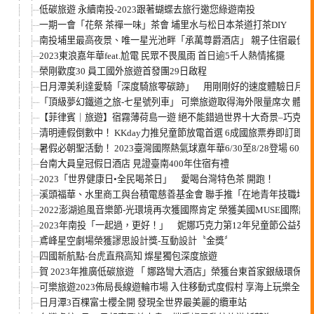
低碳旅遊 永續南投-2023跟著蝴蝶去旅行邀您綠遊南投
一期一會「花祭 茶禪一味」茶會 埔里水与松日本茶道打茶DIY
南投埔里最高夜景、唯一星光池畔「承萬尊爵酒店」 親子住宿最佳選
2023東浪嘉年華feat.尬電 民眾不畏風雨 首日逾5千人熱情搖擺
榮剛歡度30 員工國外旅遊首發團29日啟程
日月潭美利達愛騎「深度騎旅零碳跡」 用剛剛好的速度體驗日月潭
「頂級夢幻鐵道之旅-七星號列車」 可樂旅遊取得海外限量席次 體驗
【菲律賓｜旅遊】宿霧薄荷島一遊 絕不能錯過世界十大奇景–巧克力
清明連假倒數中！ KKday力推兒童節放電首選 6成國旅票券即訂即出
暑假必朝聖活動！ 2023臺灣國際熱氣球嘉年華6/30至8/28登場 60
台南大員皇冠假日酒店 見證臺南400年住宿有禮
2023「世界健康日•全民喝茶日」 愛喝台灣特色茶 開跑！
溪頭福華、水里商工與台積電慈善基金會 聯手推「在地青年技職培
2022澎湖追風音樂節-光環境再次獲國際肯定 榮獲美國MUSE國際
2023年南投「一起過，更好！」 妮娜巧克力第12年兒童節公益列
鳶峰星空劇場榮獲謬思設計獎-互動設計〝金獎〞
四國新航點-台虎直飛高知 燦星獨包深度旅遊
賀 2023年推廣低碳旅遊 「 娜路彎大酒店」榮獲台東首家銀級環保
可樂旅遊2023佈局長線遊輪市場 入住移動式度假村 享海上玩樂全新
日月潭3百棵富士櫻全開 發現全世界最美麗的纜車站