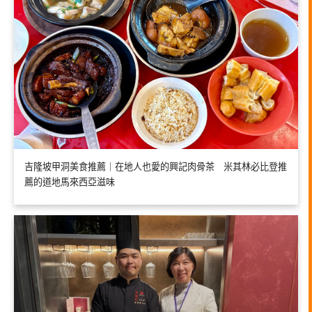
吉隆坡甲洞美食推薦｜在地人也愛的興記肉骨茶 米其林必比登推
薦的道地馬來西亞滋味