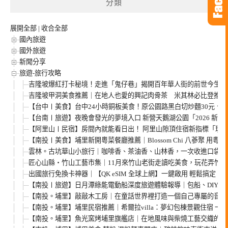
分類
展開全部
|
收合全部
國內旅遊
國外旅遊
新聞分享
旅遊-旅行攻略
吉隆坡爆紅打卡秘境！走進「鬼仔巷」揭開百年華人街的前世今生，
吉隆坡甲洞美食推薦｜在地人也愛的興記肉骨茶 米其林必比登推薦
【台中〡美食】台中24小時銅板美食！原公園路黑白切炒麵30元、肉
【台南〡旅遊】夜晚會發光的夢境入口 新營天鵝湖公園「2026 新
【阿里山〡民宿】房間內就能看日出！ 阿里山隙頂住宿新指標「璦勒
【南投〡美食】埔里新開粵菜餐廳推薦｜Blossom Chi 八蔘聚 用粵
雲林。古坑華山小旅行｜咖啡香、茶油香、山林香，一次收進口袋名
匠心山縣・竹山工藝市集｜11月來竹山老街走讀吃美食，玩花弄竹、
出國旅行免換卡神器｜【QK eSIM 全球上網】一鍵啟用 輕鬆搞定
【南投〡旅遊】日月潭綠能電動船深度旅遊體驗報導｜包船、DIY、
【南投。埔里】敲敲木工房｜在童話世界裡打造一個自己專屬的音樂
【南投。埔里】埔里民宿推薦｜希爾拉villa：夢幻包棟景觀住宿 
【南投。埔里】魚光窯烤埔里旗艦店｜在地風味與柴燒工藝交織的窯