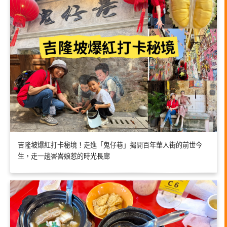
吉隆坡爆紅打卡秘境！走進「鬼仔巷」揭開百年華人街的前世今
生，走一趟峇峇娘惹的時光長廊