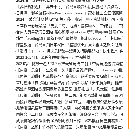
2024埔里森林逐燈祭17日登場 繽紛光影映照山城之美
【菲律賓旅遊】「菲去不可」 台灣直飛夢幻度假勝地「長灘島 」 迎
日月潭「御朝渡假村WeResort-YourResort 」龍騰新生 全面優惠舊雨
2024 十鼓文創 穿越時空的美杜莎、魔域王座、魔法屾林市集、魔
日本秋田必玩景點 「男鹿半島」泡湯、體驗嚇人「生剝鬼」「生剝
台南大員皇冠假日酒店 暖冬遊臺南Let’s Go 精彩臺南400 好玩好吃
埔里「Feeling18」慶祝17週年慶抽獎 抱走96800元「日本頂
燦星旅遊：台灣直飛日本秋田 『星戀秋田』東北雪國之旅：泡湯、
「愛呀！」 2023月之美術館—漫月美行動展開啦！快來收集6件新
2023-2024日月潭跨年晚會 快來一起幸福連線
2024跨年倒數一週！KKday推最省玩法 主打北中南玩透透 高鐵假
【南投｜美食】一生必嚐一次「世界最難搞麵包」 Feeling18重
【南投｜旅遊】九族櫻花祭 早鳥優惠、花季套票限時線上開搶 現在
軍用倉庫「橡欣樓」華麗轉身 台南最新景點「安平航海城」 隆重開
高雄洲際酒店歡慶兩週年多重回饋 重磅推出「非凡無際」住房專案 預
【馬祖︱旅遊】「生紅過夏」第二屆馬祖國際藝術島 四鄉五島 9個策展
南投縣政府與溪頭米堤大飯店參與ITF臺北國際旅展榮獲最佳永續獎
北港溪溫泉嘉年華開幕吸6千人潮 南投縣長許淑華邀大家來泡好湯
南投台中二日遊｜探索南投名間茶鄉、漫遊復古台中南屯老街，美食
武陵農場銀杏換新裝 金黃樹海秒飛日韓 水杉換新裝 整排橘紅超浪
【南投｜旅遊】竹林裡的低碳莊園 米堤集團2023旅展榮獲最佳永