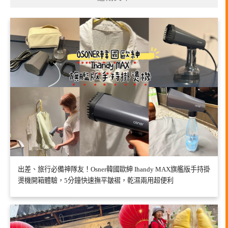
出差、旅行必備神隊友！Osner韓國歐紳 Ihandy MAX旗艦版手持掛
燙機開箱體驗，5分鐘快速撫平皺褶，乾濕兩用超便利