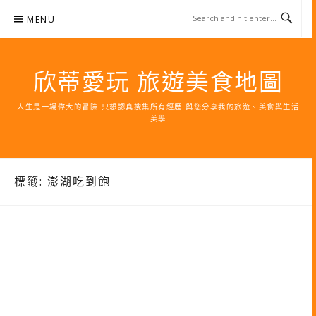
Skip
MENU
to
content
欣蒂愛玩 旅遊美食地圖
人生是一場偉大的冒險 只想認真搜集所有經歷 與您分享我的旅遊、美食與生活
美學
標籤:
澎湖吃到飽