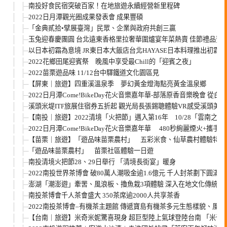
南投好食民宿突破百家！在地旅遊永續經營新里程碑
2022日月潭觀光圈成果發表會 成果豐碩
「金典貳拾•擘展臺灣」民眾、企業與政府共創三贏
玉兔迎春慶團圓 台北遠東香格里拉奢華圍爐宴年菜熱賣 佳節禮品預
以日本初霜為意境 JR東日本大飯店台北HAYASE日本料理推出初霜
2022花鄉田尾迎賓祭 晚風中享受最Chill的「迎賓之夜」
2022苗栗遊品味 11/12台中驛鐵道文化園區見
【屏東｜旅遊】四重溪溫泉季 夢幻黃金燈海點亮黃金溫泉鄉
2022日月潭Come!BikeDay花火音樂嘉年華-部落原香音樂晚會 從
溪頭米堤ITF旅展住宿券五折起 觀光局長張錫聰體驗VR感受溪頭美景
【南投｜旅遊】2022清境「火把節」邁入第16年 10/28「雲南之
2022日月潭Come!BikeDay花火音樂嘉年華 480秒絢麗煙火+攜
【苗栗｜旅遊】「遊品味苗栗農村」 五彩米食、仙草農村體驗特色
「遊品味苗栗農村」 苗栗社區體驗一日遊
南投清境火把節28、29日舉行 「清境長街宴」暖身
2022南投世界茶博會 破80萬人潮吸金逾1.6億元 千人封茶劃下圓滿
澎湖「潮澎遊」牽罟、風浪板、擼魚栽3項體驗 深入在地文化傳統，
南投茶博會千人茶會盛大 350茶席逾2000人共享茶香
2022南投茶博會–有機茶主題館 傳遞寶島有機茶多元生態樣貌、風
【台南｜旅遊】米奇米妮驚喜現身 超巨型陸上氣球登陸台南 「米奇與好