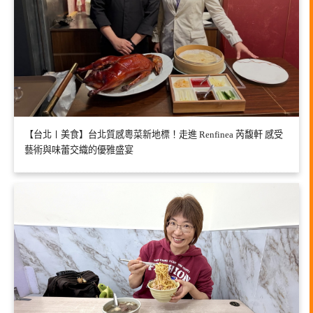
【台北〡美食】台北質感粵菜新地標！走進 Renfinea 芮馥軒 感受
藝術與味蕾交織的優雅盛宴