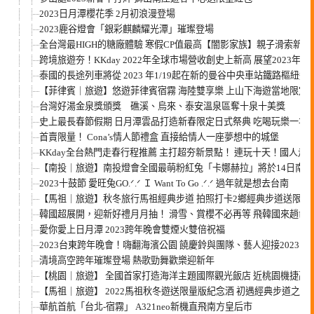
2023日月潭櫻花季 2月初浪漫登場
2023鹿谷燈會「銀彩麒麟耀光潭」璀璨登場
全台灣最HIGH的糖廠體驗 寒假CP值最高【闇影家族】親子滑索新登
跨境旅遊夯！KKday 2022年全球市場營收創史上新高 展望2023
泰國的長途列車將從 2023 年1/19起在新的曼谷中央車站鐵路樞紐運
【菲律賓｜旅遊】悠遊菲律賓宿霧 海陸雙享樂 上山下海遊當地限定
台灣好湯金泉獎頒獎 礁溪、烏來、泰安溫泉區奪十泉十美獎
史上最長春節假期 日月潭雲品打造新春限定日式祭典 吃喝玩樂一次
首賣限量！ Cona’s情人節禮盒 直接給情人一座夢想中的城堡
KKday全台熱門走春行程推薦 主打超夯新景點！ 連玩十天！國人
【南投｜旅遊】南投燈會全國最萌粉紅兔「卡娜赫拉」將於14日南
2023十鼓節 愛旺兔GO.ᐟ.ᐟ Ｉ Want To Go .ᐟ.ᐟ 過年就是想去台南
【馬祖｜旅遊】秋冬旅行馬祖經典步道 拍照打卡2鄉經典步道送限量
韓國超展開，迎新好禮月月抽！ 滑雪、賞櫻不必再等 飛韓國來趟命
愛你愛上日月潭 2023跨年晚會雙煙火雙倍祝福
2023台東跨年晚會！嗨翻海濱公園 饒慶鈴與團隊、藝人迎接2023 
清境高空跨年璀璨登場 熱歌勁舞歡樂迎新年
【桃園｜旅遊】 全國首家打造海洋主題國際觀光飯店 近桃園機捷高
【馬祖｜旅遊】 2022馬祖秋冬遊送限量版紀念酒 初遇經典步道之旅
華航首航「台北-宿霧」 A321neo新機直飛南方皇后市