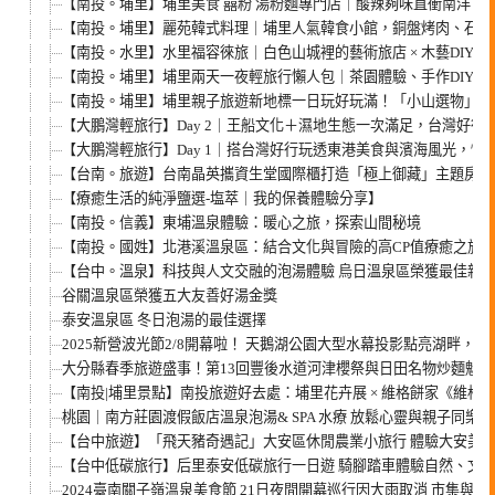
【南投。埔里】埔里美食 囍粉 湯粉麵專門店｜酸辣夠味直衝南洋！再
【南投。埔里】麗苑韓式料理｜埔里人氣韓食小館，銅盤烤肉、石鍋
【南投。水里】水里福容徠旅｜白色山城裡的藝術旅店 × 木藝DIY ×
【南投。埔里】埔里兩天一夜輕旅行懶人包｜茶園體驗、手作DIY、
【南投。埔里】埔里親子旅遊新地標一日玩好玩滿！「小山選物」逛市
【大鵬灣輕旅行】Day 2｜王船文化＋濕地生態一次滿足，台灣好行
【大鵬灣輕旅行】Day 1｜搭台灣好行玩透東港美食與濱海風光，懶
【台南。旅遊】台南晶英攜資生堂國際櫃打造「極上御藏」主題房 
【療癒生活的純淨鹽選-塩萃｜我的保養體驗分享】
【南投。信義】東埔溫泉體驗：暖心之旅，探索山間秘境
【南投。國姓】北港溪溫泉區：結合文化與冒險的高CP值療癒之旅
【台中。溫泉】科技與人文交融的泡湯體驗 烏日溫泉區榮獲最佳新
谷關溫泉區榮獲五大友善好湯金獎
泰安溫泉區 冬日泡湯的最佳選擇
2025新營波光節2/8開幕啦！ 天鵝湖公園大型水幕投影點亮湖畔，
大分縣春季旅遊盛事！第13回豐後水道河津櫻祭與日田名物炒麵魅力
【南投|埔里景點】南投旅遊好去處：埔里花卉展 × 維格餅家《維格
桃園｜南方莊園渡假飯店溫泉泡湯& SPA 水療 放鬆心靈與親子同樂
【台中旅遊】「飛天豬奇遇記」大安區休閒農業小旅行 體驗大安美
【台中低碳旅行】后里泰安低碳旅行一日遊 騎腳踏車體驗自然、文
2024臺南關子嶺溫泉美食節 21日夜間開幕巡行因大雨取消 市集與