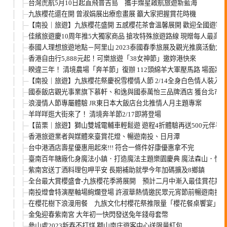
台灣虎航5月10日起直飛普吉島 攜手燦星啟航旅遊新藍海
九族櫻花還在開 曾淑娟展出療愈畫展 籲大家把握賞花時機
【南投｜旅遊】九族櫻花盛開 五感櫻花茶會溫馨展開 歡迎全國遊客
佳繽旅遊慶10周年推5大獨家商品 搶攻特殊旅遊路線 現贈每人最高萬
泰國人理想旅遊地點－阿里山 2023泰國春季旅展及觀光推廣活動大
香港自由行5,888元起！可樂旅遊「38女神節」邀妳港快來
睽違三年！ 清境農場「奔羊節」復辦 112頭綿羊大軍壓馬路 場面壯
【南投｜旅遊】九族櫻花祭慶祝雪櫻情人節 2/14全身白色情人裝入
國泰飯店觀光事業旗下慕軒、和逸與國泰萬怡三品牌酒店 獲台北市
浪漫情人節專屬體驗 JR東日本大飯店台北推情人月主題專案
羊咩咩逛大街來了！ 清境奔羊節2/17即將登場
【苗栗｜旅遊】獅山雙城電輔車輕鬆遊 遊程4折體驗再送500元伴手
香港旅遊業者與媒體來臺賞花燈、暢遊南投、日月潭
台中港酒店壽星優惠用起來!!! 符合一條件好康優惠拿不完
臺南百年糖廠化身魔法小鎮．打造魔法主題樂園慶典 魔法森山．情
紫南宮送丁酒料理包呷平安 長期補助就學今年加碼擴及8鄉鎮
全台最大賞櫻盛會-九族櫻花季將展開 預計二月中漸入最佳賞花期
南投燈會特演壓軸場絢爛登場 許淑華熱情邀民眾元宵節前暢遊南投
在櫻花樹下浪漫用餐 九族文化村櫻花祭推限量「櫻花餐桌饗宴」
金兔迎春紫南宮 大年初一快閃發送兔年錢母套幣
參山處2023新春不打烊 獅山南庄遊客中心送限量紅包