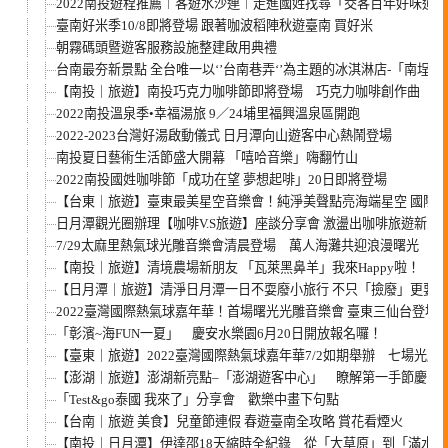
2022南投遊程推薦︱客遊水沙連︱走進國姓找尋「茭客百年好味道」
臺南好米季10/8即將登場 跟著咖波稻陣秋遊臺南 買好米
朝霧碼頭暨遊客服務設施整建啟用典禮
台南最夯新景點 全台唯一以‘’台南巷弄‘’為主題的冰淇淋店-「南埕衖
【南投｜旅遊】南投巧克力咖啡節即將登場 巧克力咖啡創作曲「不
2022南投溫泉季•幸福湯旅 9／24埔里福興溫泉區開跑
2022-2023台灣好湯啟動儀式 日月潭向山遊客中心熱鬧登場
南投夏日藝術生活節盛大開幕 「嘻哈音樂」嗨翻竹山
2022南投國姓咖啡節「成功在望 夢想起啡」20日即將登場
【台東｜旅遊】臺東最美星空音樂會！純淨美聲點亮海端星空 國際金
日月潭觀光圈辦理【咖啡V.S旅遊】座談分享會 激盪出咖啡旅遊新思
7/29太麻里熱氣球光雕音樂會清晨登場 萬人海灘共迎浪漫曙光
【南投｜旅遊】清境農場新朋友 「瓦萊黑鼻羊」我來Happy啦！
【日月潭｜旅遊】清淨日月潭一日不耍廢小旅行 不只「撿廢」更要
2022臺灣國際熱氣球嘉年華！首場曙光光雕音樂會 臺東三仙台登場
「彰濱~海FUN一夏」 慶安水樂園6月20日開放報名囉！
【臺東｜旅遊】2022臺灣國際熱氣球嘉年華7/2如期舉辦 七場光雕
【澎湖｜旅遊】澎湖新亮點–「澎湖遊客中心」 瞭解第一手節慶、
「Test&go泰國 我來了」分享會 歡樂中畫下句點
【台南｜旅遊 美食】兒童節連假 春遊臺南全攻略 賞花看煙火
【南投｜日月潭】伊達邵18天縮時全紀錄 從「大草原」到「滿水