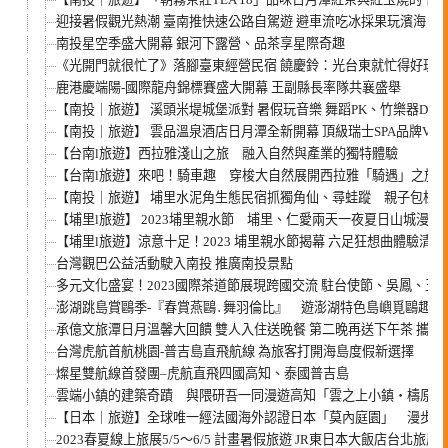
迎接暑假觀光熱潮 臺南推快速公路自駕遊 避車流吃冰採果玩濱海
南投星空季盛大開幕 銀河下露營、品茶享星際奇趣
《光開門就很忙了》落腳臺東經營民宿 饒慶鈴：光台東就忙得好玩
鹿港慶端陽-國際龍舟錦標賽盛大開幕 王副縣長率隊共襄盛舉
【南投｜旅遊】 溪頭米堤城堡派對 暑假玩音樂 舞蹈PK、竹樂器DI
【南投｜旅遊】 雲品溫泉酒店日月潭全新開幕 頂級瑞士SPA品牌VA
【台南l旅遊】西拉雅淺山之旅 融入自然與產業的獨特體驗
【台南l旅遊】來吧！騎車趣 穿梭大自然展開西拉雅「騎遇」之旅
【南投｜旅遊】 埔里水泥角生態民宿抓獨角仙、尋蛙蹤 親子包棟
【埔里l旅遊】 2023埔里親水節 埔里、仁愛兩天一夜夏日山城漫遊
【埔里l旅遊】涼意十足！2023 埔里親水節揭幕 六足狂想曲體驗清涼
台灣觀巴公益活動駛入南投 推廣南投景點
多元文化盛宴！2023國際茶道節展現跨國交流 駐台使節、吳鳳、王
澎湖跳島賞鷗季-『春賞燕鷗․舞羽倫比』 遊澎湖特色島嶼覓鷗趣
承億文旅潭日月溫馨大回饋 雙人入住送晚餐 第二晚再送下午茶 攜手
台灣虎航首航桃園-普吉島直飛航線 為旅客打開海島度假新選擇
燦星雙航線首發團–虎航直飛四國高知、泰國普吉島
雲端小鎮的建築奇蹟 與隈研吾一同漫遊高知「雲之上小鎮・檮原町
【日本｜旅遊】全球唯一經法國海外認證日本「莫內庭園」 漫步於
2023春夏線上旅展5/5～6/5 計畫暑假旅遊 JR東日本大飯店台北旅