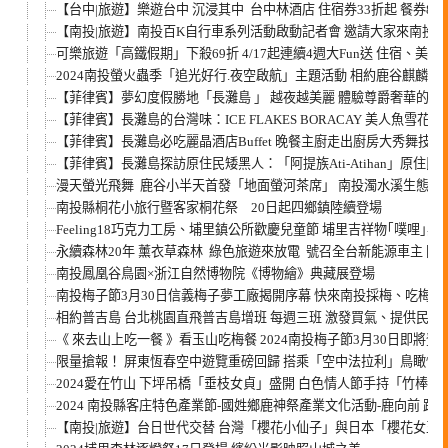
【台中|旅遊】樂遊台中 沉浸其中 台中林酒店 住宿券33折起 餐券88
【南投|旅遊】南投百K自行車系列活動啟動記者會 邀請大家來南投
可樂旅遊「高鐵假期」下殺69折 4/17起連續4週大Fun送 住宿、
2024南投螢火蟲季「追光好行.夜空啟航」主題活動 相約鹿谷麒麟
【菲律賓】夢幻度假勝地「長灘島 」 越夜越美麗 體驗尊爵奢華的高檔酒吧：
【菲律賓】長灘島的台灣味：ICE FLAKES BORACAY 美人魚雪花冰
【菲律賓】長灘島必吃麗晶酒店Buffet 晚餐主廚走出廚房大秀舞技
【菲律賓】長灘島探訪原住民矮黑人：「阿提族Ati-Atihan」原住民
漫天螢光飛舞 鹿谷小半天首發「地面螢河茶席」 南投濁水溪生態藝
南投縣桐花小旅行暨客家桐花祭 20日起四鄉鎮陸續登場
Feeling18巧克力工房、埔里鎮公所歡慶兒童節 埔里吉祥物｢噗哩｣
永續森林20年 薰衣草森林 綠色旅遊來放電 號召全台新能源車主 開
南投鳳凰谷鳥園×浙江自然博物院《博物繪》典藏展登場
南投梅子節3月30日信義梅子夢工廠揭開序幕 快來南投採梅、吃梅餐
相約普吉島 台北桃園直飛普吉島增班 每週三班 激發買氣、提供民眾
《 來去山上吃一餐 》看玉山吃梅餐 2024南投梅子節3月30日即將登
限量搶報！ 屏東恆春空中遊覽重磅回歸 搭乘「空中法拉利」鳥瞰恆
2024愛在竹山 下坪吊橋「垂枝女貞」盛開 白色情人節手持「竹棒金
2024 南投縣客庄特色產業節-國姓鄉鹿神祭產業文化活動-鹿向前 跑
【南投|旅遊】台日世代交替 台灣「櫻花小仙子」與日本「櫻花女王