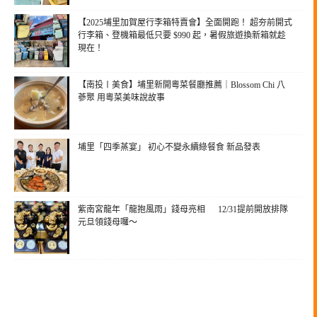
【2025埔里加賀屋行李箱特賣會】全面開跑！ 超夯前開式
行李箱、登機箱最低只要 $990 起，暑假旅遊換新箱就趁
現在！
【南投〡美食】埔里新開粵菜餐廳推薦｜Blossom Chi 八
蔘聚 用粵菜美味說故事
埔里「四季蒸宴」 初心不變永續綠餐食 新品發表
紫南宮龍年「龍抱風雨」錢母亮相 12/31提前開放排隊
元旦領錢母囉～