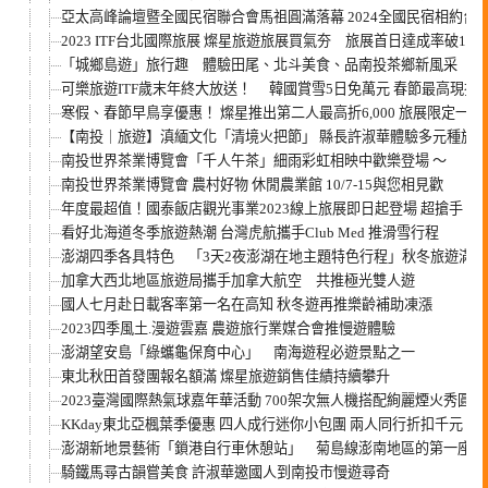
亞太高峰論壇暨全國民宿聯合會馬祖圓滿落幕 2024全國民宿相約台
2023 ITF台北國際旅展 燦星旅遊旅展買氣夯 旅展首日達成率破100
「城鄉島遊」旅行趣 體驗田尾、北斗美食、品南投茶鄉新風采
可樂旅遊ITF歲末年終大放送！ 韓國賞雪5日免萬元 春節最高現折3,
寒假、春節早鳥享優惠！ 燦星推出第二人最高折6,000
【南投｜旅遊】滇緬文化「清境火把節」 縣長許淑華體驗多元種族
南投世界茶業博覽會「千人午茶」細雨彩虹相映中歡樂登場 ～
南投世界茶業博覽會 農村好物 休閒農業館 10/7-15與您相見歡
年度最超值！國泰飯店觀光事業2023線上旅展即日起登場 超搶手 和
看好北海道冬季旅遊熱潮 台灣虎航攜手Club Med 推滑雪行程
澎湖四季各具特色 「3天2夜澎湖在地主題特色行程」秋冬旅遊滿載
加拿大西北地區旅遊局攜手加拿大航空 共推極光雙人遊
國人七月赴日載客率第一名在高知 秋冬遊再推樂齡補助凍漲
2023四季風土.漫遊雲嘉 農遊旅行業媒合會推慢遊體驗
澎湖望安島「綠蠵龜保育中心」 南海遊程必遊景點之一
東北秋田首發團報名額滿 燦星旅遊銷售佳績持續攀升
2023臺灣國際熱氣球嘉年華活動 700架次無人機搭配絢麗煙火秀圓滿
KKday東北亞楓葉季優惠 四人成行迷你小包團 兩人同行折扣千元 
澎湖新地景藝術「鎖港自行車休憩站」 菊島線澎南地區的第一座自
騎鐵馬尋古韻嘗美食 許淑華邀國人到南投市慢遊尋奇