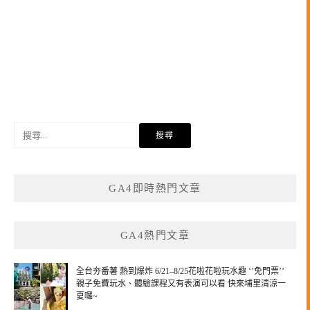
搜
尋
關
鍵
GA4即時熱門文章
字:
GA4熱門文章
全台夯番薯 熱到爆炸 6/21–8/25花啦花啦玩水趣 ‘’免門票’’
親子免費玩水、體驗課程又有表演可以看 快來埔里清涼一
夏囉~