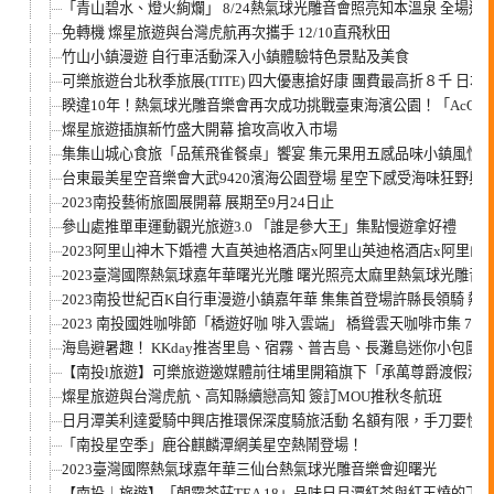
「青山碧水、燈火絢爛」 8/24熱氣球光雕音會照亮知本溫泉 全場遊
免轉機 燦星旅遊與台灣虎航再次攜手 12/10直飛秋田
竹山小鎮漫遊 自行車活動深入小鎮體驗特色景點及美食
可樂旅遊台北秋季旅展(TITE) 四大優惠搶好康 團費最高折８千 日本
睽違10年！熱氣球光雕音樂會再次成功挑戰臺東海濱公園！「AcQU
燦星旅遊插旗新竹盛大開幕 搶攻高收入市場
集集山城心食旅「品蕉飛雀餐桌」饗宴 集元果用五感品味小鎮風情
台東最美星空音樂會大武9420濱海公園登場 星空下感受海味狂野與
2023南投藝術旅圖展開幕 展期至9月24日止
參山處推單車運動觀光旅遊3.0 「誰是參大王」集點慢遊拿好禮
2023阿里山神木下婚禮 大直英迪格酒店x阿里山英迪格酒店x阿里山婚
2023臺灣國際熱氣球嘉年華曙光光雕 曙光照亮太麻里熱氣球光雕音樂
2023南投世紀百K自行車漫遊小鎮嘉年華 集集首登場許縣長領騎 熱
2023 南投國姓咖啡節「橋遊好咖 啡入雲端」 橋聳雲天咖啡市集 7月
海島避暑趣！ KKday推峇里島、宿霧、普吉島、長灘島迷你小包團 每人
【南投l旅遊】可樂旅遊邀媒體前往埔里開箱旗下「承萬尊爵渡假酒
燦星旅遊與台灣虎航、高知縣續戀高知 簽訂MOU推秋冬航班
日月潭美利達愛騎中興店推環保深度騎旅活動 名額有限，手刀要快
「南投星空季」鹿谷麒麟潭網美星空熱鬧登場！
2023臺灣國際熱氣球嘉年華三仙台熱氣球光雕音樂會迎曙光
【南投｜旅遊】「朝霧茶莊TEA 18」品味日月潭紅茶與紅玉燒的下