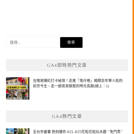
搜
尋
關
鍵
GA4即時熱門文章
字:
吉隆坡爆紅打卡秘境！走進「鬼仔巷」揭開百年華人街的
前世今生，走一趟峇峇娘惹的時光長廊(線上：1)
GA4熱門文章
全台夯番薯 熱到爆炸 6/21–8/25花啦花啦玩水趣 ‘’免門票’’