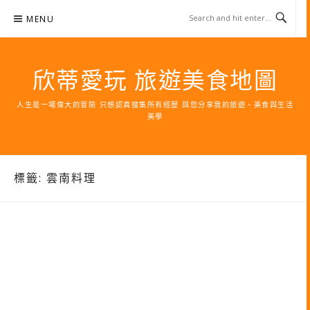
Skip
MENU
to
content
欣蒂愛玩 旅遊美食地圖
人生是一場偉大的冒險 只想認真搜集所有經歷 與您分享我的旅遊、美食與生活
美學
標籤:
雲南料理