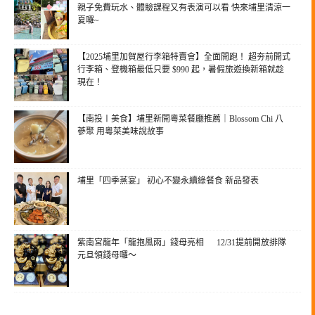
親子免費玩水、體驗課程又有表演可以看 快來埔里清涼一
夏囉~
【2025埔里加賀屋行李箱特賣會】全面開跑！ 超夯前開式
行李箱、登機箱最低只要 $990 起，暑假旅遊換新箱就趁
現在！
【南投〡美食】埔里新開粵菜餐廳推薦｜Blossom Chi 八
蔘聚 用粵菜美味說故事
埔里「四季蒸宴」 初心不變永續綠餐食 新品發表
紫南宮龍年「龍抱風雨」錢母亮相 12/31提前開放排隊
元旦領錢母囉～