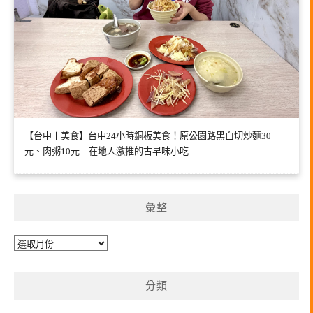
【台中〡美食】台中24小時銅板美食！原公園路黑白切炒麵30
元、肉粥10元 在地人激推的古早味小吃
彙整
彙
整
分類