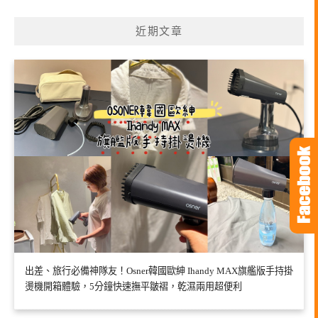
近期文章
出差、旅行必備神隊友！Osner韓國歐紳 Ihandy MAX旗艦版手持掛
燙機開箱體驗，5分鐘快速撫平皺褶，乾濕兩用超便利