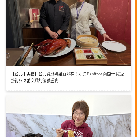
【台北〡美食】台北質感粵菜新地標！走進 Renfinea 芮馥軒 感受
藝術與味蕾交織的優雅盛宴