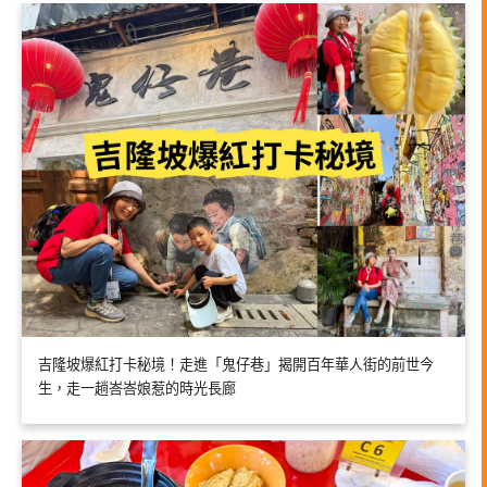
吉隆坡爆紅打卡秘境！走進「鬼仔巷」揭開百年華人街的前世今
生，走一趟峇峇娘惹的時光長廊